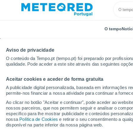
O tempo
Notíc
Aviso de privacidade
O conteúdo da Tempo.pt (tempo.pt) foi preparado por profissiona
qualidade. Pode aceder a este site através das seguintes opçõe
Aceitar cookies e aceder de forma gratuita
Início
França
Nova Aquitânia
Charente-Maritim
A publicidade digital personalizada, baseada em informações r
permite-nos financiar a nossa atividade para continuar a fornec
Tempo em Charente-Ma
Ao clicar no botão "Aceitar e continuar", pode aceder ao websit
nossos parceiros, que nos permitem seguir e analisar o compo
específico para lhe mostrar publicidade e conteúdos persona
Hoje, 9 agosto
Todo o dia
Símbolo
nossa
Política de Cookies
e retirar o seu consentimento a qua
disponível na parte inferior da nossa página web.
24°
20°
26°