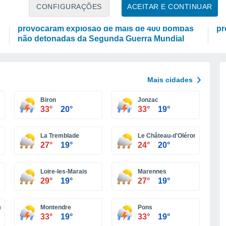
ATUALIDADE
A
CONFIGURAÇÕES
ACEITAR E CONTINUAR
e
Incêndios florestais no sul de França
Mo
provocaram explosão de mais de 400 bombas
pr
não detonadas da Segunda Guerra Mundial
Mais cidades
Biron
Jonzac
33°
20°
33°
19°
La Tremblade
Le Château-d'Oléron
27°
19°
24°
20°
Loire-les-Marais
Marennes
29°
19°
27°
19°
nde
Montendre
Pons
33°
19°
33°
19°