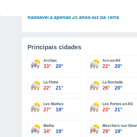
ASTRONOMIA
Incrível: descoberto um planeta potencialment
habitável a apenas 25 anos-luz da Terra
Principais cidades
Archiac
Ars-en-Ré
33°
20°
22°
20°
La Flotte
La Rochelle
22°
21°
26°
20°
Les Mathes
Les Portes-en-Ré
27°
19°
23°
21°
Matha
Meschers-sur-Giro
34°
19°
29°
19°