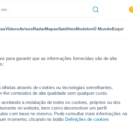
ias
Vídeos
Avisos
Radar
Mapas
Satélites
Modelos
O Mundo
Esqui
is para garantir que as informações fornecidas são de alta
s:
e
ecolhidas através de cookies ou tecnologias semelhantes,
er-lhe conteúdos de alta qualidade sem qualquer custo.
ritime
e aceitando a instalação de todos os cookies, próprios ou dos
rtamento no website, bem como desenvolver um perfil
lizados com base no mesmo. Pode consultar mais informações na
lquer momento, clicando no botão
Definições de cookies