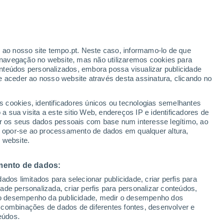
31°
19°
Surgères
r ao nosso site tempo.pt. Neste caso, informamo-lo de que
33°
28°
19°
19°
navegação no website, mas não utilizaremos cookies para
Saint-Jean-
nteúdos personalizados, embora possa visualizar publicidade
d'Angély
e aceder ao nosso website através desta assinatura, clicando no
33°
s cookies, identificadores únicos ou tecnologias semelhantes
19°
 sua visita a este sitio Web, endereços IP e identificadores de
Saintes
r os seus dados pessoais com base num interesse legítimo, ao
ou opor-se ao processamento de dados em qualquer altura,
 website.
mento de dados:
33°
19°
dos limitados para selecionar publicidade, criar perfis para
Jonzac
idade personalizada, criar perfis para personalizar conteúdos,
ir o desempenho da publicidade, medir o desempenho dos
 combinações de dados de diferentes fontes, desenvolver e
33°
19°
eúdos.