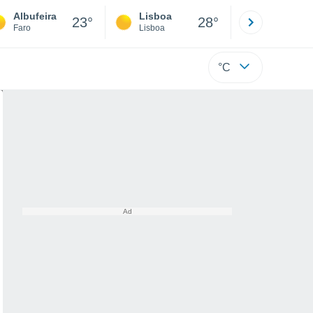
Albufeira
Lisboa
Porto
23°
28°
Faro
Lisboa
Porto
°C