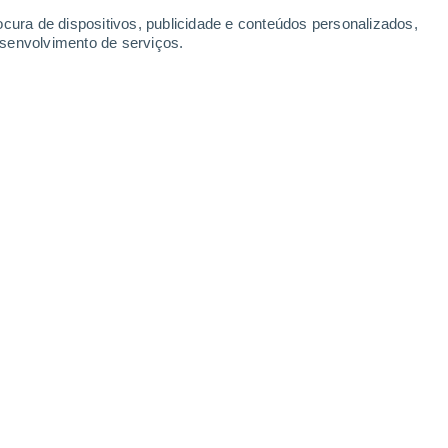
Montendre
ocura de dispositivos, publicidade e conteúdos personalizados,
esenvolvimento de serviços.
Leaflet
|
©
OpenStreetMap
|
ECMWF
by © Meteored