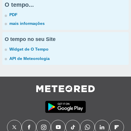
O tempo...
PDF
mais informações
O tempo no seu Site
Widget de O Tempo
API de Meteorologia