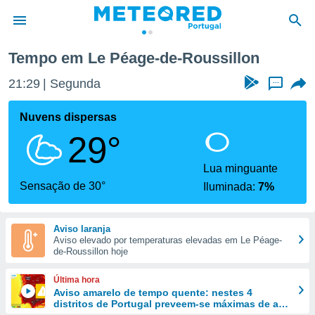
e-Roussillon
Tempo em Le Péage-de-Roussillon
de
21:29
Segunda
...
 da
empo.pt) foi
Nuvens dispersas
or
29°
is para
e as
 fornecidas
Lua minguante
 qualidade.
Sensação de 30°
Iluminada:
7%
r a este
s das
opções:
Aviso laranja
Aviso elevado por temperaturas elevadas em Le Péage-
ookies e
de-Roussillon hoje
 forma
Última hora
e digital
Aviso amarelo de tempo quente: nestes 4
distritos de Portugal preveem-se máximas de até
da,