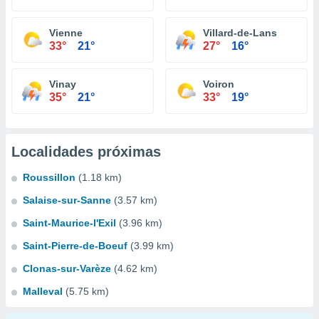
Vienne
Villard-de-Lans
33°
21°
27°
16°
Vinay
Voiron
35°
21°
33°
19°
Localidades próximas
Roussillon
(1.18 km)
Salaise-sur-Sanne
(3.57 km)
Saint-Maurice-l'Exil
(3.96 km)
Saint-Pierre-de-Boeuf
(3.99 km)
Clonas-sur-Varèze
(4.62 km)
Malleval
(5.75 km)