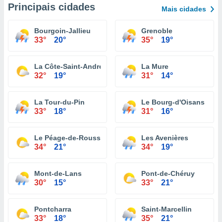
Principais cidades
Mais cidades
Bourgoin-Jallieu
Grenoble
33°
20°
35°
19°
La Côte-Saint-André
La Mure
32°
19°
31°
14°
La Tour-du-Pin
Le Bourg-d'Oisans
33°
18°
31°
16°
Le Péage-de-Roussillon
Les Avenières
34°
21°
34°
19°
Mont-de-Lans
Pont-de-Chéruy
30°
15°
33°
21°
Pontcharra
Saint-Marcellin
33°
18°
35°
21°