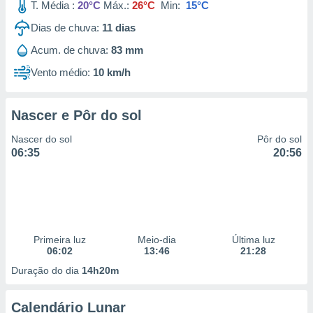
T. Média :
20°C
Máx.:
26°C
Min:
15°C
Dias de chuva:
11
dias
Acum. de chuva:
83 mm
Vento médio:
10 km/h
Nascer e Pôr do sol
Nascer do sol
Pôr do sol
06:35
20:56
Primeira luz
Meio-dia
Última luz
06:02
13:46
21:28
Duração do dia
14h20m
Calendário Lunar