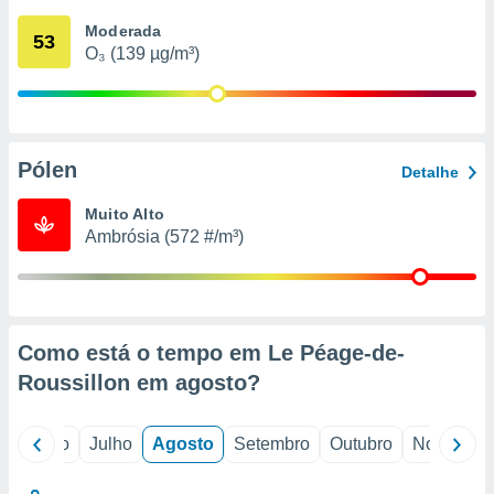
conteúdos.
Moderada
53
O₃ (139 µg/m³)
ção
ão através
de
,
 e
Pólen
Detalhe
dos,
Muito Alto
publicidade
Ambrósia (572 #/m³)
s, estudos
a e
mento de
ossos 1199
Como está o tempo em Le Péage-de-
eiros
Roussillon em
agosto
?
o
Junho
Julho
Agosto
Setembro
Outubro
Novembro