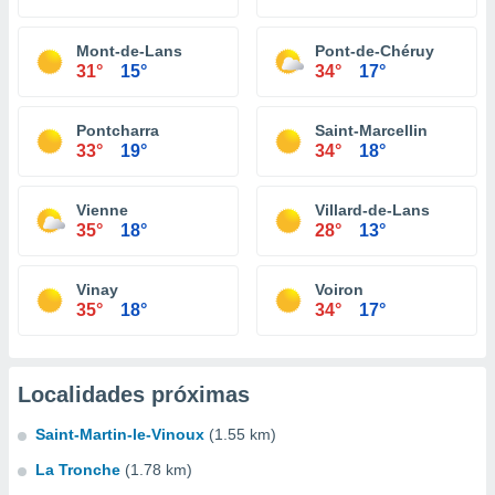
Mont-de-Lans
Pont-de-Chéruy
31°
15°
34°
17°
Pontcharra
Saint-Marcellin
33°
19°
34°
18°
Vienne
Villard-de-Lans
35°
18°
28°
13°
Vinay
Voiron
35°
18°
34°
17°
Localidades próximas
Saint-Martin-le-Vinoux
(1.55 km)
La Tronche
(1.78 km)