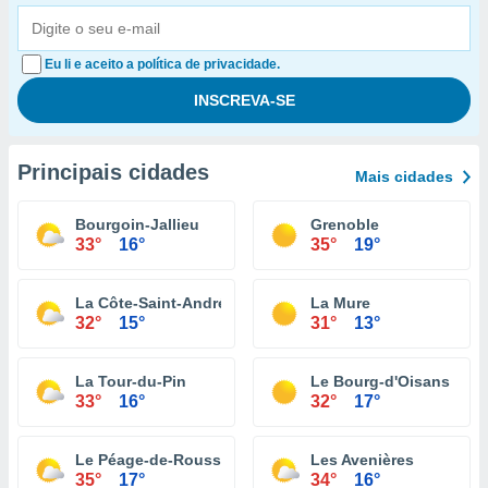
Eu li e aceito a política de privacidade.
Principais cidades
Mais cidades
Bourgoin-Jallieu
Grenoble
33°
16°
35°
19°
La Côte-Saint-André
La Mure
32°
15°
31°
13°
La Tour-du-Pin
Le Bourg-d'Oisans
33°
16°
32°
17°
Le Péage-de-Roussillon
Les Avenières
35°
17°
34°
16°