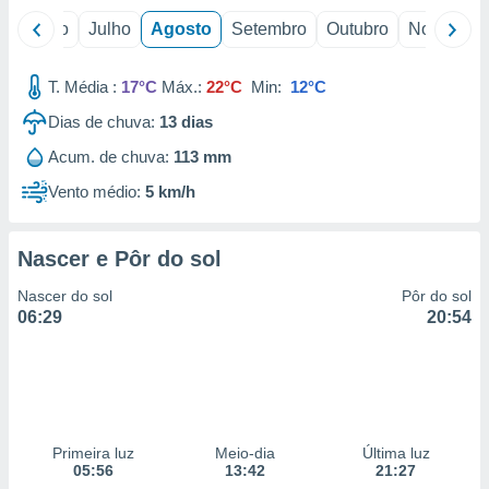
o
Junho
Julho
Agosto
Setembro
Outubro
Novembro
T. Média :
17°C
Máx.:
22°C
Min:
12°C
Dias de chuva:
13
dias
Acum. de chuva:
113 mm
Vento médio:
5 km/h
Nascer e Pôr do sol
Nascer do sol
Pôr do sol
06:29
20:54
Primeira luz
Meio-dia
Última luz
05:56
13:42
21:27