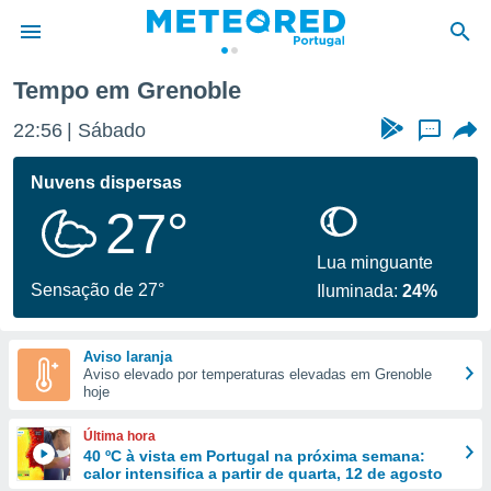
Tempo em Grenoble
de
22:56
Sábado
...
 da
empo.pt) foi
Nuvens dispersas
or
27°
is para
e as
 fornecidas
Lua minguante
 qualidade.
Sensação de 27°
Iluminada:
24%
r a este
s das
opções:
Aviso laranja
Aviso elevado por temperaturas elevadas em Grenoble
ookies e
hoje
 forma
Última hora
e digital
40 ºC à vista em Portugal na próxima semana:
calor intensifica a partir de quarta, 12 de agosto
da,