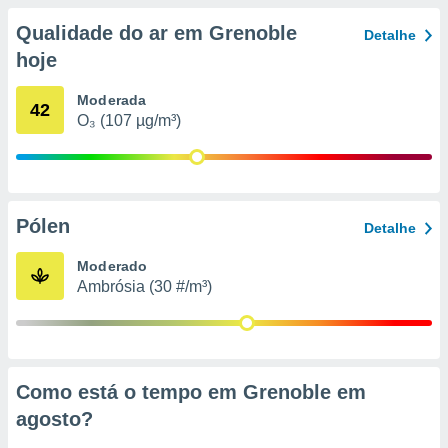
conteúdos.
Qualidade do ar em Grenoble
Detalhe
ção
hoje
ão através
Moderada
42
de
O₃ (107 µg/m³)
,
 e
dos,
publicidade
s, estudos
Pólen
Detalhe
a e
mento de
Moderado
Ambrósia (30 #/m³)
ossos 1199
eiros
Como está o tempo em Grenoble em
agosto
?