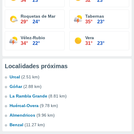
34°
23°
32°
23°
Roquetas de Mar
Tabernas
29°
24°
35°
23°
Vélez-Rubio
Vera
34°
22°
31°
23°
Localidades próximas
Urcal
(2.51 km)
Góñar
(2.88 km)
La Rambla Grande
(8.81 km)
Huércal-Overa
(9.78 km)
Almendricos
(9.96 km)
Benzal
(11.27 km)