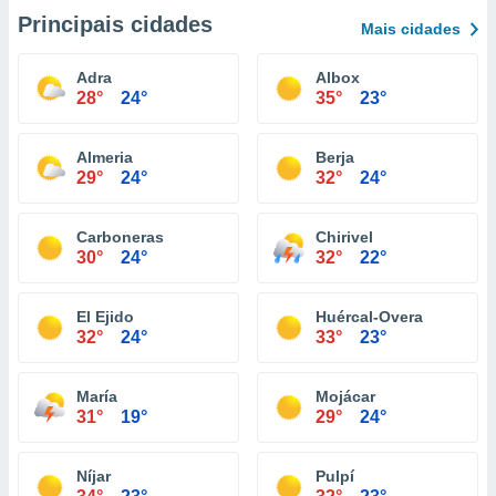
Principais cidades
Mais cidades
Adra
Albox
28°
24°
35°
23°
Almeria
Berja
29°
24°
32°
24°
Carboneras
Chirivel
30°
24°
32°
22°
El Ejido
Huércal-Overa
32°
24°
33°
23°
María
Mojácar
31°
19°
29°
24°
Níjar
Pulpí