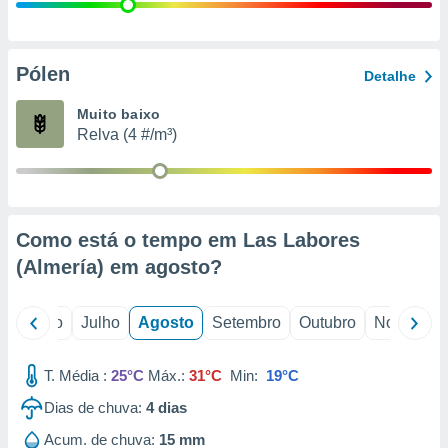
conteúdos.
ção
Pólen
Detalhe
ão através
de
Muito baixo
,
Relva (4 #/m³)
 e
dos,
publicidade
s, estudos
Como está o tempo em Las Labores
a e
mento de
(Almería) em
agosto
?
ossos 1199
o
Junho
Julho
Agosto
Setembro
Outubro
Novembro
eiros
T. Média :
25°C
Máx.:
31°C
Min:
19°C
Dias de chuva:
4
dias
Acum. de chuva:
15 mm