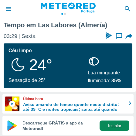
bores
Tempo em Las Labores (Almería)
de
03:29
Sexta
...
 da
empo.pt) foi
Céu limpo
or
24°
is para
e as
 fornecidas
Lua minguante
 qualidade.
Sensação de 25°
Iluminada:
35%
r a este
s das
opções:
Última hora
Aviso amarelo de tempo quente neste distrito:
ookies e
até 39 ºC e noites tropicais; saiba até quando
 forma
Descarregue
GRÁTIS
a app da
Instalar
e digital
Meteored!
da,