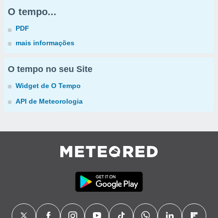
O tempo...
PDF
mais informações
O tempo no seu Site
Widget de O Tempo
API de Meteorologia