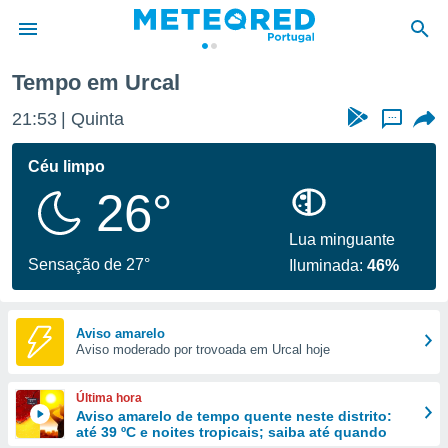
Tempo em Urcal
de
21:53
Quinta
...
 da
empo.pt) foi
Céu limpo
or
26°
is para
e as
 fornecidas
Lua minguante
 qualidade.
Sensação de 27°
Iluminada:
46%
r a este
s das
opções:
Aviso amarelo
Aviso moderado por trovoada em Urcal hoje
ookies e
 forma
Última hora
e digital
Aviso amarelo de tempo quente neste distrito:
até 39 ºC e noites tropicais; saiba até quando
da,