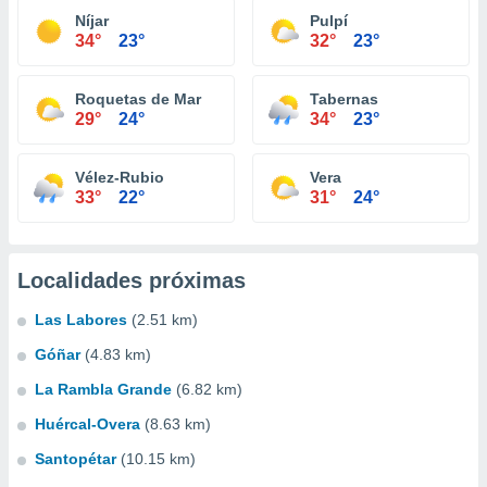
Níjar
Pulpí
34°
23°
32°
23°
Roquetas de Mar
Tabernas
29°
24°
34°
23°
Vélez-Rubio
Vera
33°
22°
31°
24°
Localidades próximas
Las Labores
(2.51 km)
Góñar
(4.83 km)
La Rambla Grande
(6.82 km)
Huércal-Overa
(8.63 km)
Santopétar
(10.15 km)