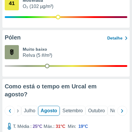
Moderada
conteúdos.
41
O₃ (102 µg/m³)
ção
ão através
de
Pólen
,
Detalhe
 e
Muito baixo
dos,
Relva (5 #/m³)
publicidade
s, estudos
a e
mento de
Como está o tempo em Urcal em
ossos 1199
agosto
?
eiros
o
Junho
Julho
Agosto
Setembro
Outubro
Novembro
T. Média :
25°C
Máx.:
31°C
Min:
19°C