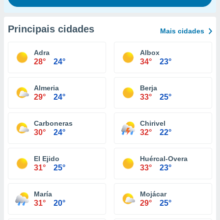
Principais cidades
Mais cidades
Adra
Albox
28°
24°
34°
23°
Almeria
Berja
29°
24°
33°
25°
Carboneras
Chirivel
30°
24°
32°
22°
El Ejido
Huércal-Overa
31°
25°
33°
23°
María
Mojácar
31°
20°
29°
25°