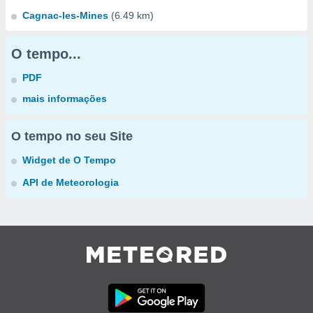
Cagnac-les-Mines
(6.49 km)
O tempo...
PDF
mais informações
O tempo no seu Site
Widget de O Tempo
API de Meteorologia