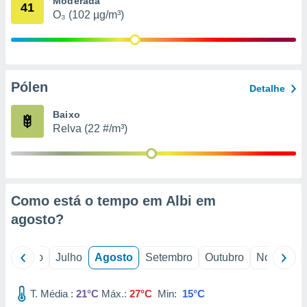
Moderada
conteúdos.
41
O₃ (102 µg/m³)
ção
ão através
de
Pólen
,
Detalhe
 e
Baixo
dos,
Relva (22 #/m³)
publicidade
s, estudos
a e
mento de
Como está o tempo em Albi em
ossos 1199
agosto
?
eiros
o
Junho
Julho
Agosto
Setembro
Outubro
Novembro
T. Média :
21°C
Máx.:
27°C
Min:
15°C