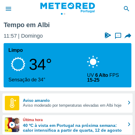
Tempo em Albi
de
11:57
Domingo
...
 da
empo.pt) foi
Limpo
or
34°
is para
e as
 fornecidas
UV
6 Alto
FPS
 qualidade.
Sensação de 34°
15-25
r a este
s das
opções:
Aviso amarelo
Aviso moderado por temperaturas elevadas em Albi hoje
ookies e
 forma
Última hora
e digital
40 ºC à vista em Portugal na próxima semana:
calor intensifica a partir de quarta, 12 de agosto
da,