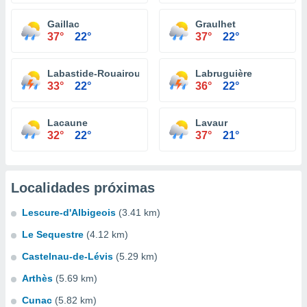
Gaillac
Graulhet
37°
22°
37°
22°
Labastide-Rouairoux
Labruguière
33°
22°
36°
22°
Lacaune
Lavaur
32°
22°
37°
21°
Localidades próximas
Lescure-d'Albigeois
(3.41 km)
Le Sequestre
(4.12 km)
Castelnau-de-Lévis
(5.29 km)
Arthès
(5.69 km)
Cunac
(5.82 km)