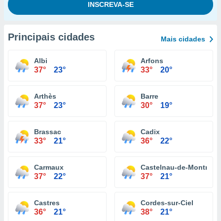
Principais cidades
Mais cidades
Albi
Arfons
37°
23°
33°
20°
Arthès
Barre
37°
23°
30°
19°
Brassac
Cadix
33°
21°
36°
22°
Carmaux
Castelnau-de-Montmira
37°
22°
37°
21°
Castres
Cordes-sur-Ciel
36°
21°
38°
21°