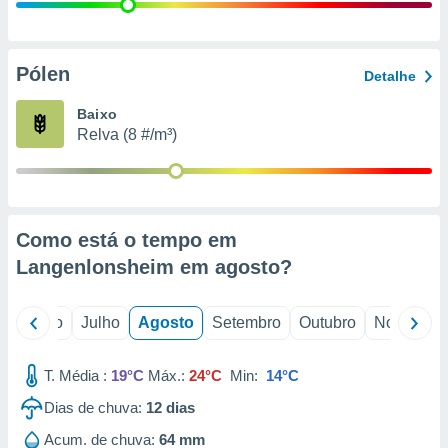
conteúdos.
ção
Pólen
Detalhe
ão através
de
Baixo
,
Relva (8 #/m³)
 e
dos,
publicidade
s, estudos
Como está o tempo em
a e
mento de
Langenlonsheim em
agosto
?
ossos 1199
o
Junho
Julho
Agosto
Setembro
Outubro
Novembro
eiros
T. Média :
19°C
Máx.:
24°C
Min:
14°C
Dias de chuva:
12
dias
Acum. de chuva:
64 mm