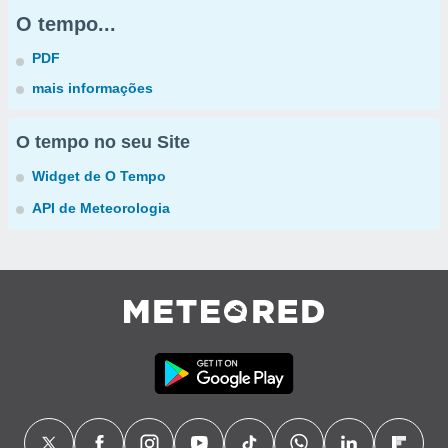
O tempo...
PDF
mais informações
O tempo no seu Site
Widget de O Tempo
API de Meteorologia