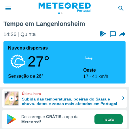
Tempo em Langenlonsheim
de
14:26
Quinta
...
 da
empo.pt) foi
Nuvens dispersas
or
27°
is para
e as
 fornecidas
Oeste
 qualidade.
Sensação de 26°
17
41 km/h
r a este
s das
opções:
Última hora
Subida das temperaturas, poeiras do Saara e
ookies e
chuva: datas e zonas mais afetadas em Portugal
 forma
Descarregue
GRÁTIS
a app da
Instalar
e digital
Meteored!
da,