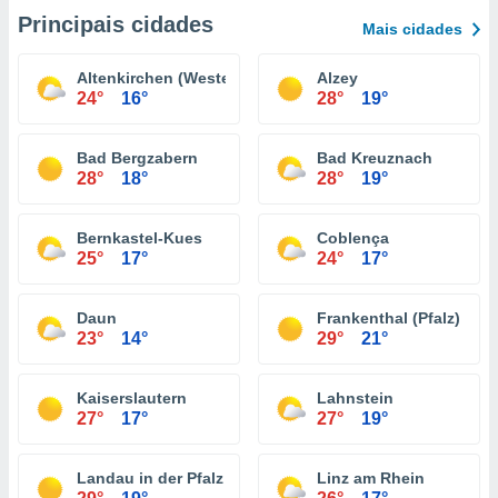
Principais cidades
Mais cidades
Altenkirchen (Westerwald)
Alzey
24°
16°
28°
19°
Bad Bergzabern
Bad Kreuznach
28°
18°
28°
19°
Bernkastel-Kues
Coblença
25°
17°
24°
17°
Daun
Frankenthal (Pfalz)
23°
14°
29°
21°
Kaiserslautern
Lahnstein
27°
17°
27°
19°
Landau in der Pfalz
Linz am Rhein