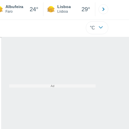
Albufeira
Lisboa
Porto
24°
29°
Faro
Lisboa
Porto
°C