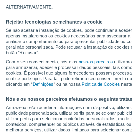
A - R
S - V
ALTERNATIVAMENTE,
Lugares mais pesquisados no Distrit
Rejeitar tecnologias semelhantes a cookie
Aguiar
Se não aceitar a instalação de cookies, pode continuar a acede
apenas instalaremos os cookies necessários para assegurar a 
Alcáçovas
analisar o comportamento ou para apresentar publicidade ou co
geral não personalizada. Pode recusar a instalação de cookies 
Amieira
botão "Recusar".
Bacelo
Com o seu consentimento, nós e os
nossos parceiros
utilizamo
para armazenar, aceder e processar dados pessoais, tais como a
Bencatel
cookies. É possível que alguns fornecedores possam processa
qual se pode opor. Para tal, pode retirar o seu consentimento 
Brotas
clicando em “
Definições
” ou na nossa
Política de Cookies
neste
Cabeção
Nós e os nossos parceiros efetuamos o seguinte trata
Cabrela
Armazenar e/ou aceder a informações num dispositivo, utilizar da
Campinho
publicidade personalizada, utilizar perfis para selecionar public
utilizar perfis para selecionar conteúdos personalizados, med
Campo
conteúdos, compreender os públicos através de estatísticas ou
melhorar serviços, utilizar dados limitados para selecionar cont