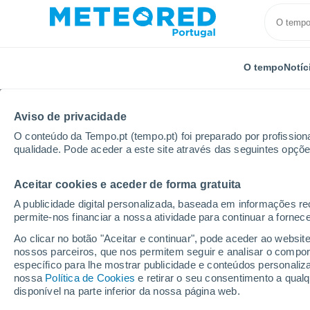
O tempo
Notíc
Aviso de privacidade
O conteúdo da Tempo.pt (tempo.pt) foi preparado por profissiona
qualidade. Pode aceder a este site através das seguintes opçõe
Aceitar cookies e aceder de forma gratuita
Início
Distrito de Évora
Localidades
A publicidade digital personalizada, baseada em informações r
permite-nos financiar a nossa atividade para continuar a fornec
O tempo em todos os lu
Ao clicar no botão "Aceitar e continuar", pode aceder ao websit
Évora
nossos parceiros, que nos permitem seguir e analisar o compo
específico para lhe mostrar publicidade e conteúdos persona
nossa
Política de Cookies
e retirar o seu consentimento a qua
O tempo em todos os lugares do Distrito de Évora
disponível na parte inferior da nossa página web.