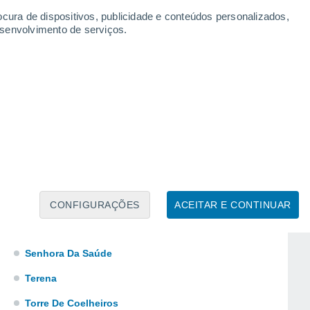
Santa Vitória Do Ameixial
ocura de dispositivos, publicidade e conteúdos personalizados,
esenvolvimento de serviços.
Santiago Do Escoural
Santo Antão
São Bento Do Cortiço
São Brás Dos Matos
São Manços
São Miguel De Machede
São Sebastião Da Giesteira
São Vicente Do Pigeiro
CONFIGURAÇÕES
ACEITAR E CONTINUAR
Sé E São Pedro Évora
Senhora Da Saúde
Terena
Torre De Coelheiros