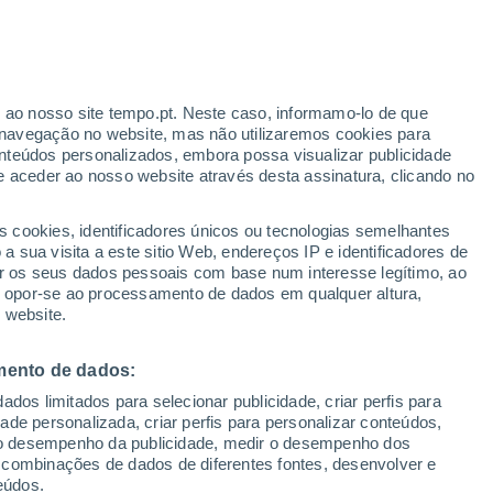
o de Évora
Monsaraz
r ao nosso site tempo.pt. Neste caso, informamo-lo de que
navegação no website, mas não utilizaremos cookies para
Monte Do Trigo
nteúdos personalizados, embora possa visualizar publicidade
e aceder ao nosso website através desta assinatura, clicando no
Nossa Senhora Da Graça Do Divor
Nossa Senhora Da Tourega
s cookies, identificadores únicos ou tecnologias semelhantes
 sua visita a este sitio Web, endereços IP e identificadores de
Nossa Senhora De Machede
r os seus dados pessoais com base num interesse legítimo, ao
ou opor-se ao processamento de dados em qualquer altura,
Orada
 website.
Oriola
mento de dados:
Pardais
dos limitados para selecionar publicidade, criar perfis para
Pavia
idade personalizada, criar perfis para personalizar conteúdos,
ir o desempenho da publicidade, medir o desempenho dos
Rio De Moinhos
 combinações de dados de diferentes fontes, desenvolver e
eúdos.