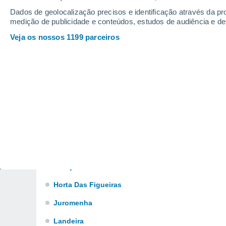
Canaviais
Dados de geolocalização precisos e identificação através da pr
medição de publicidade e conteúdos, estudos de audiência e d
Capelins
Veja os nossos 1199 parceiros
Ciborro
Ciladas
Cortiçadas
Corval
Évora Monte
Foros De Vale De Figueira
Gafanhoeira
Granja
Horta Das Figueiras
Juromenha
Landeira