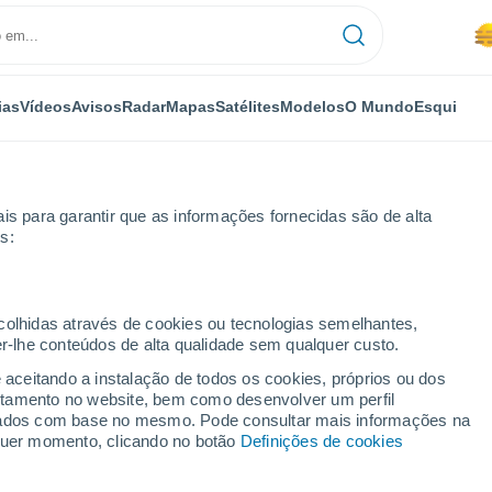
ias
Vídeos
Avisos
Radar
Mapas
Satélites
Modelos
O Mundo
Esqui
is para garantir que as informações fornecidas são de alta
s:
ecolhidas através de cookies ou tecnologias semelhantes,
er-lhe conteúdos de alta qualidade sem qualquer custo.
gares do Distrito de
e aceitando a instalação de todos os cookies, próprios ou dos
rtamento no website, bem como desenvolver um perfil
lizados com base no mesmo. Pode consultar mais informações na
lquer momento, clicando no botão
Definições de cookies