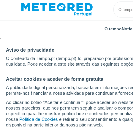
O tempo
Notíc
Aviso de privacidade
O conteúdo da Tempo.pt (tempo.pt) foi preparado por profissiona
qualidade. Pode aceder a este site através das seguintes opçõe
Aceitar cookies e aceder de forma gratuita
Início
Reino Unido
Nordeste da Inglaterra
Lanc
A publicidade digital personalizada, baseada em informações r
permite-nos financiar a nossa atividade para continuar a fornec
Tempo em Lanchester
Ao clicar no botão "Aceitar e continuar", pode aceder ao websit
nossos parceiros, que nos permitem seguir e analisar o compo
08:58
Sexta
específico para lhe mostrar publicidade e conteúdos persona
nossa
Política de Cookies
e retirar o seu consentimento a qua
disponível na parte inferior da nossa página web.
Nuvens dispersas