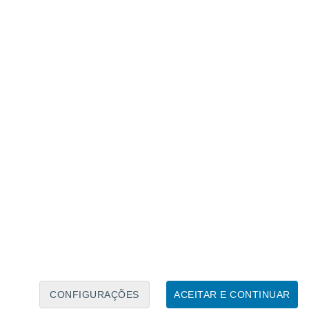
Calendário Lunar
Seg
Ter
Qua
Qui
Sex
Sáb
Domo
7
8
9
10
11
12
13
14
15
16
17
18
19
20
CONFIGURAÇÕES
ACEITAR E CONTINUAR