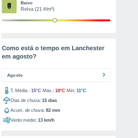
Baixo
Relva (21 #/m³)
Como está o tempo em Lanchester
em
agosto
?
Agosto
T. Média :
15°C
Máx.:
18°C
Min:
11°C
Dias de chuva:
15
dias
Acum. de chuva:
82 mm
Vento médio:
13 km/h