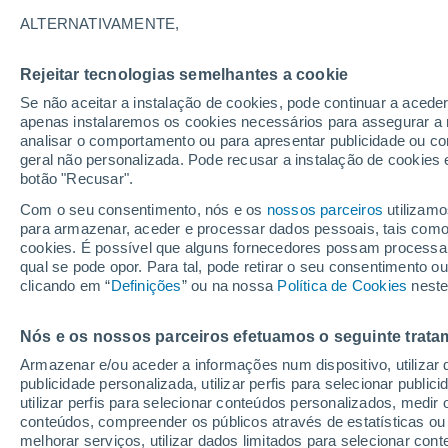
16°
ALTERNATIVAMENTE,
Rejeitar tecnologias semelhantes a cookie
Sudoeste
Se não aceitar a instalação de cookies, pode continuar a acede
Sensação de 16°
15
-
29 km
apenas instalaremos os cookies necessários para assegurar a 
analisar o comportamento ou para apresentar publicidade ou co
geral não personalizada. Pode recusar a instalação de cookies 
botão "Recusar".
Última hora
Aviso amarelo de tempo quente neste distrito:
Com o seu consentimento, nós e os
nossos parceiros
utilizamo
39 ºC e noites tropicais; saiba até quando
para armazenar, aceder e processar dados pessoais, tais como a
cookies. É possível que alguns fornecedores possam processa
O Tempo 1 - 7 Dias
Atualidade
Mapas de nuvens
qual se pode opor. Para tal, pode retirar o seu consentimento 
clicando em “
Definições
” ou na nossa
Política de Cookies
neste
Nós e os nossos parceiros efetuamos o seguinte trata
Amanhã
Domingo
S
Hoje
Armazenar e/ou aceder a informações num dispositivo, utilizar da
8 Ago.
9 Ago.
7 Ago.
publicidade personalizada, utilizar perfis para selecionar public
utilizar perfis para selecionar conteúdos personalizados, med
conteúdos, compreender os públicos através de estatísticas ou
melhorar serviços, utilizar dados limitados para selecionar cont
60%