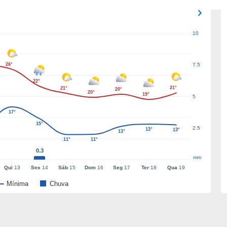
10
26°
7.5
22°
21°
21°
20°
20°
19°
5
17°
15°
2.5
13°
13°
13°
11°
11°
0.3
mm
Qui
13
Sex
14
Sáb
15
Dom
16
Seg
17
Ter
18
Qua
19
Mínima
Chuva