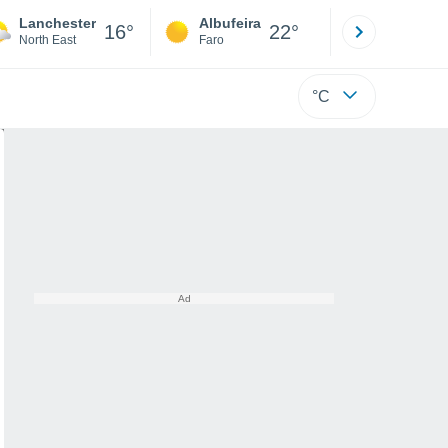
Lanchester
Albufeira
Lisboa
16°
22°
North East
Faro
Lisboa
°C