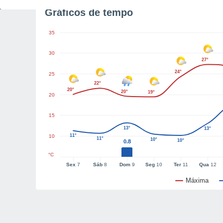
Gráficos de tempo
35
30
27°
24°
25
22°
20°
20°
19°
20
15
13°
13°
11°
10
11°
10°
10°
0.8
°C
Sex
7
Sáb
8
Dom
9
Seg
10
Ter
11
Qua
12
Máxima