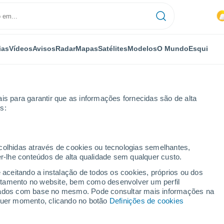
ias
Vídeos
Avisos
Radar
Mapas
Satélites
Modelos
O Mundo
Esqui
is para garantir que as informações fornecidas são de alta
s:
hester
ecolhidas através de cookies ou tecnologias semelhantes,
er-lhe conteúdos de alta qualidade sem qualquer custo.
e aceitando a instalação de todos os cookies, próprios ou dos
rtamento no website, bem como desenvolver um perfil
...
lizados com base no mesmo. Pode consultar mais informações na
lquer momento, clicando no botão
Definições de cookies
Por horas
Céu nublado nas próximas horas