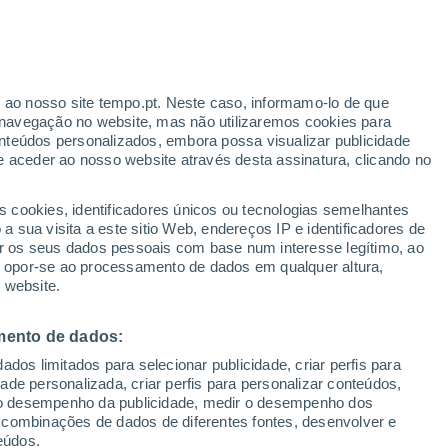
r ao nosso site tempo.pt. Neste caso, informamo-lo de que
/h
navegação no website, mas não utilizaremos cookies para
nteúdos personalizados, embora possa visualizar publicidade
e aceder ao nosso website através desta assinatura, clicando no
 até
s cookies, identificadores únicos ou tecnologias semelhantes
 sua visita a este sitio Web, endereços IP e identificadores de
r os seus dados pessoais com base num interesse legítimo, ao
Radar de Chuva
Satélites
Modelos
ou opor-se ao processamento de dados em qualquer altura,
 website.
mento de dados:
egunda
Terça
Quarta
Quinta
dos limitados para selecionar publicidade, criar perfis para
10 Ago.
11 Ago.
12 Ago.
13 Ago.
idade personalizada, criar perfis para personalizar conteúdos,
ir o desempenho da publicidade, medir o desempenho dos
 combinações de dados de diferentes fontes, desenvolver e
eúdos.