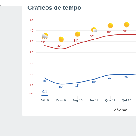
Gráficos de tempo
45
40
38°
38°
36°
34°
35
33°
32°
30
25
20
20°
20°
18°
18°
15
16°
15°
0.1
°C
Sáb
8
Dom
9
Seg
10
Ter
11
Qua
12
Qui
13
Máxima