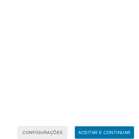
Calendário Lunar
Seg
Ter
Qua
Qui
Sex
Sáb
Domo
8
9
10
11
12
13
14
15
16
17
18
19
20
21
CONFIGURAÇÕES
ACEITAR E CONTINUAR