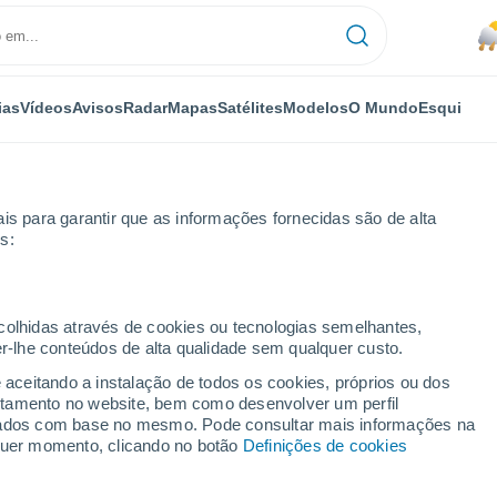
ias
Vídeos
Avisos
Radar
Mapas
Satélites
Modelos
O Mundo
Esqui
is para garantir que as informações fornecidas são de alta
s:
ecolhidas através de cookies ou tecnologias semelhantes,
er-lhe conteúdos de alta qualidade sem qualquer custo.
relhão
e aceitando a instalação de todos os cookies, próprios ou dos
rtamento no website, bem como desenvolver um perfil
...
lizados com base no mesmo. Pode consultar mais informações na
lquer momento, clicando no botão
Definições de cookies
Por horas
Névoa de poeira nas próximas
horas