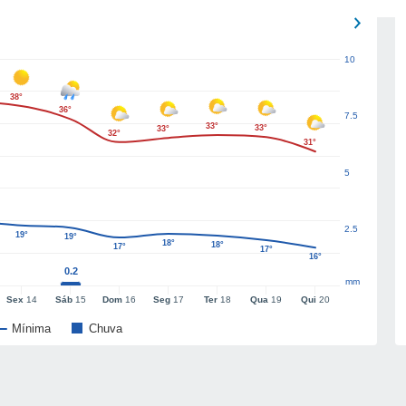
10
38°
36°
7.5
33°
33°
33°
32°
31°
5
2.5
19°
19°
18°
18°
17°
17°
16°
0.2
mm
Sex
14
Sáb
15
Dom
16
Seg
17
Ter
18
Qua
19
Qui
20
Mínima
Chuva