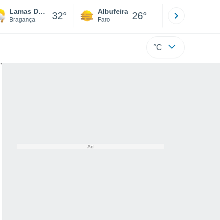
Lamas De Orelhão
Albufeira
Lisboa
32°
26°
Bragança
Faro
Lisboa
°C