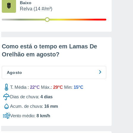
Baixo
Relva (14 #/m³)
Como está o tempo em Lamas De
Orelhão em
agosto
?
Agosto
T. Média :
22°C
Máx.:
29°C
Min:
15°C
Dias de chuva:
4
dias
Acum. de chuva:
16 mm
Vento médio:
8 km/h