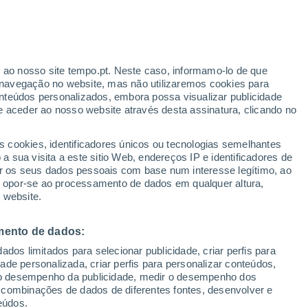
r ao nosso site tempo.pt. Neste caso, informamo-lo de que
navegação no website, mas não utilizaremos cookies para
nteúdos personalizados, embora possa visualizar publicidade
e aceder ao nosso website através desta assinatura, clicando no
:
s cookies, identificadores únicos ou tecnologias semelhantes
sto
 sua visita a este sitio Web, endereços IP e identificadores de
r os seus dados pessoais com base num interesse legítimo, ao
adar de Chuva
Satélites
Modelos
ou opor-se ao processamento de dados em qualquer altura,
 website.
mento de dados:
Terça
Quarta
Quinta
Sexta
dos limitados para selecionar publicidade, criar perfis para
11 Ago.
12 Ago.
13 Ago.
14 Ago.
idade personalizada, criar perfis para personalizar conteúdos,
ir o desempenho da publicidade, medir o desempenho dos
 combinações de dados de diferentes fontes, desenvolver e
eúdos.