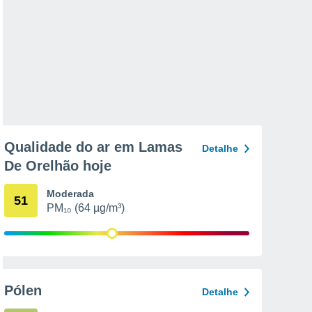
Qualidade do ar em Lamas
Detalhe
De Orelhão hoje
Moderada
51
PM₁₀ (64 µg/m³)
Pólen
Detalhe