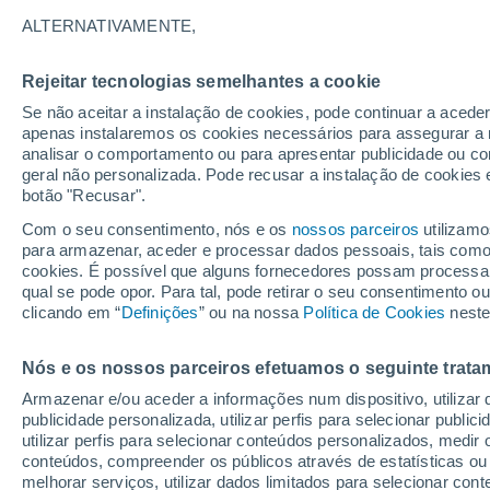
32°
ALTERNATIVAMENTE,
Rejeitar tecnologias semelhantes a cookie
30%
Se não aceitar a instalação de cookies, pode continuar a acede
Sensação de 31°
0.1 mm
apenas instalaremos os cookies necessários para assegurar a 
analisar o comportamento ou para apresentar publicidade ou co
geral não personalizada. Pode recusar a instalação de cookies 
botão "Recusar".
Última hora
40 ºC à vista em Portugal na próxima semana
Com o seu consentimento, nós e os
nossos parceiros
utilizamo
calor intensifica a partir de quarta, 12 de ago
para armazenar, aceder e processar dados pessoais, tais como a
cookies. É possível que alguns fornecedores possam processa
O Tempo 1 - 7 Dias
Atualidade
Mapas de chuva
R
qual se pode opor. Para tal, pode retirar o seu consentimento 
clicando em “
Definições
” ou na nossa
Política de Cookies
neste
Nós e os nossos parceiros efetuamos o seguinte trata
Amanhã
Segunda
Hoje
Armazenar e/ou aceder a informações num dispositivo, utilizar da
9 Ago.
10 Ago.
8 Ago.
publicidade personalizada, utilizar perfis para selecionar public
utilizar perfis para selecionar conteúdos personalizados, med
conteúdos, compreender os públicos através de estatísticas ou
melhorar serviços, utilizar dados limitados para selecionar cont
30%