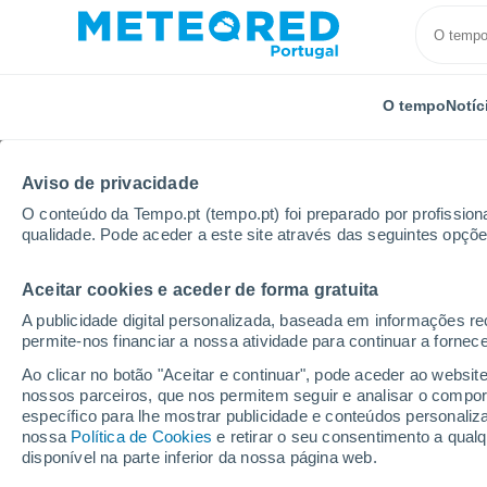
O tempo
Notíc
Aviso de privacidade
O conteúdo da Tempo.pt (tempo.pt) foi preparado por profissiona
qualidade. Pode aceder a este site através das seguintes opçõe
Aceitar cookies e aceder de forma gratuita
Início
Distrito de Bragança
Lamas De Orelhão
A publicidade digital personalizada, baseada em informações r
permite-nos financiar a nossa atividade para continuar a fornec
Tempo em Lamas De O
Ao clicar no botão "Aceitar e continuar", pode aceder ao websit
nossos parceiros, que nos permitem seguir e analisar o compo
14:55
Sábado
específico para lhe mostrar publicidade e conteúdos persona
nossa
Política de Cookies
e retirar o seu consentimento a qua
disponível na parte inferior da nossa página web.
Chuva de lama