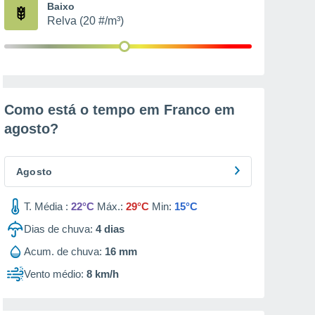
Baixo
Relva (20 #/m³)
Como está o tempo em Franco em
agosto
?
Agosto
T. Média :
22°C
Máx.:
29°C
Min:
15°C
Dias de chuva:
4
dias
Acum. de chuva:
16 mm
Vento médio:
8 km/h