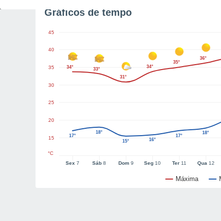
Gráficos de tempo
45
40
36°
35°
34°
35
34°
33°
31°
30
25
20
18°
18°
17°
17°
15
16°
15°
°C
Sex
7
Sáb
8
Dom
9
Seg
10
Ter
11
Qua
12
Máxima