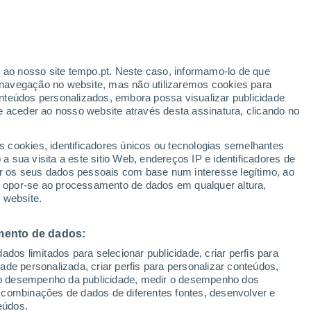
r ao nosso site tempo.pt. Neste caso, informamo-lo de que
navegação no website, mas não utilizaremos cookies para
nteúdos personalizados, embora possa visualizar publicidade
e aceder ao nosso website através desta assinatura, clicando no
 até
s cookies, identificadores únicos ou tecnologias semelhantes
 sua visita a este sitio Web, endereços IP e identificadores de
r os seus dados pessoais com base num interesse legítimo, ao
adar de Chuva
Satélites
Modelos
ou opor-se ao processamento de dados em qualquer altura,
 website.
mento de dados:
egunda
Terça
Quarta
Quinta
dos limitados para selecionar publicidade, criar perfis para
10 Ago.
11 Ago.
12 Ago.
13 Ago.
idade personalizada, criar perfis para personalizar conteúdos,
ir o desempenho da publicidade, medir o desempenho dos
 combinações de dados de diferentes fontes, desenvolver e
eúdos.