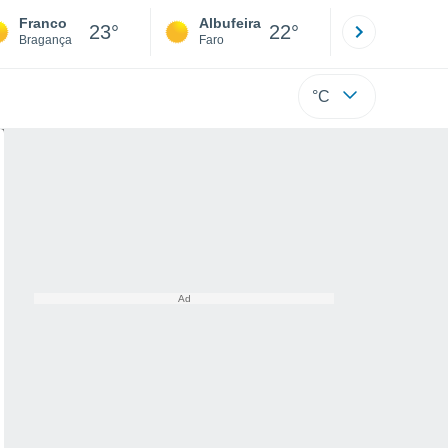
Franco
Albufeira
Lisboa
23°
22°
Bragança
Faro
Lisboa
°C