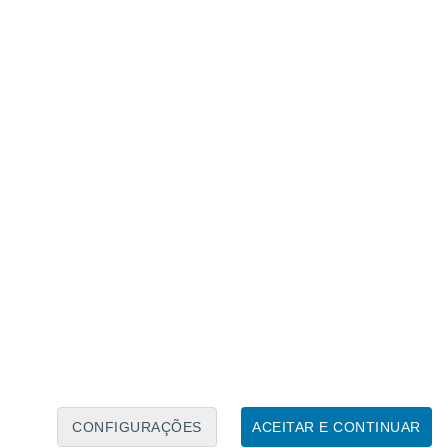
Calendário Lunar
Seg
Ter
Qua
Qui
Sex
Sáb
Domo
7
8
9
10
11
12
13
14
15
16
17
18
19
20
CONFIGURAÇÕES
ACEITAR E CONTINUAR