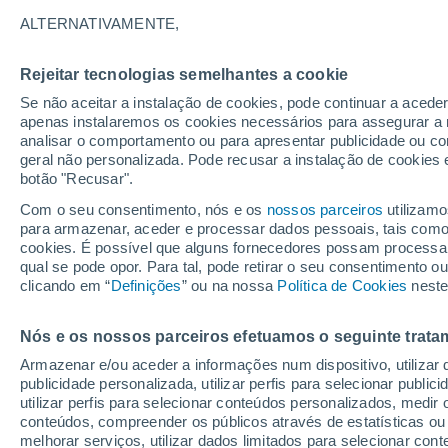
23°
ALTERNATIVAMENTE,
Rejeitar tecnologias semelhantes a cookie
Este
Se não aceitar a instalação de cookies, pode continuar a acede
Sensação de 25°
2
-
11 km/h
apenas instalaremos os cookies necessários para assegurar a 
analisar o comportamento ou para apresentar publicidade ou co
geral não personalizada. Pode recusar a instalação de cookies 
botão "Recusar".
Última hora
Aviso amarelo de tempo quente neste distrito:
Com o seu consentimento, nós e os
nossos parceiros
utilizamo
39 ºC e noites tropicais; saiba até quando
para armazenar, aceder e processar dados pessoais, tais como a
cookies. É possível que alguns fornecedores possam processa
O Tempo 1 - 7 Dias
Atualidade
Mapas de chuva
R
qual se pode opor. Para tal, pode retirar o seu consentimento 
clicando em “
Definições
” ou na nossa
Política de Cookies
neste
Nós e os nossos parceiros efetuamos o seguinte trata
Amanhã
Domingo
S
Hoje
Armazenar e/ou aceder a informações num dispositivo, utilizar da
8 Ago.
9 Ago.
7 Ago.
publicidade personalizada, utilizar perfis para selecionar public
utilizar perfis para selecionar conteúdos personalizados, med
conteúdos, compreender os públicos através de estatísticas ou
melhorar serviços, utilizar dados limitados para selecionar cont