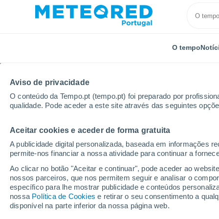
O tempo
Notíc
Aviso de privacidade
O conteúdo da Tempo.pt (tempo.pt) foi preparado por profissiona
qualidade. Pode aceder a este site através das seguintes opçõe
Aceitar cookies e aceder de forma gratuita
Início
Distrito de Bragança
Franco
A publicidade digital personalizada, baseada em informações r
permite-nos financiar a nossa atividade para continuar a fornec
Tempo em Franco
Ao clicar no botão "Aceitar e continuar", pode aceder ao websit
nossos parceiros, que nos permitem seguir e analisar o compo
08:56
Sexta
específico para lhe mostrar publicidade e conteúdos persona
nossa
Política de Cookies
e retirar o seu consentimento a qua
disponível na parte inferior da nossa página web.
Limpo