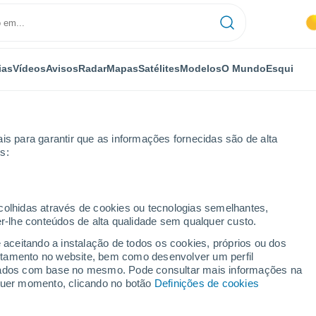
ias
Vídeos
Avisos
Radar
Mapas
Satélites
Modelos
O Mundo
Esqui
is para garantir que as informações fornecidas são de alta
s:
ecolhidas através de cookies ou tecnologias semelhantes,
er-lhe conteúdos de alta qualidade sem qualquer custo.
e aceitando a instalação de todos os cookies, próprios ou dos
rtamento no website, bem como desenvolver um perfil
...
lizados com base no mesmo. Pode consultar mais informações na
lquer momento, clicando no botão
Definições de cookies
Por horas
Névoa de poeira nas próximas
horas