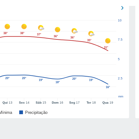
10
38°
38°
37°
36°
36°
7.5
35°
31°
5
20°
20°
2.5
20°
19°
19°
18°
16°
mm
Qui
13
Sex
14
Sáb
15
Dom
16
Seg
17
Ter
18
Qua
19
Mínima
Precipitação