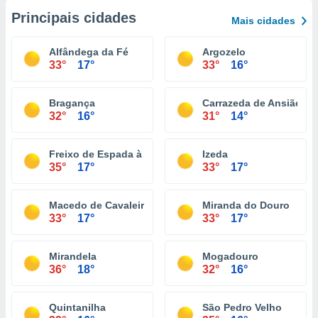
Principais cidades
Mais cidades
Alfândega da Fé
Argozelo
33°
17°
33°
16°
Bragança
Carrazeda de Ansiães
32°
16°
31°
14°
Freixo de Espada à Cinta
Izeda
35°
17°
33°
17°
Macedo de Cavaleiros
Miranda do Douro
33°
17°
33°
17°
Mirandela
Mogadouro
36°
18°
32°
16°
Quintanilha
São Pedro Velho