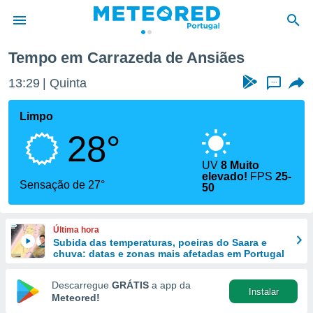
Tempo em Carrazeda de Ansiães
de
13:29
Quinta
...
 da
empo.pt) foi
Limpo
or
28°
is para
e as
 fornecidas
UV
8 Muito
elevado!
FPS
25-
 qualidade.
Sensação de 27°
50
r a este
s das
opções:
Última hora
Subida das temperaturas, poeiras do Saara e
ookies e
chuva: datas e zonas mais afetadas em Portugal
 forma
Descarregue
GRÁTIS
a app da
e digital
Instalar
Meteored!
da,