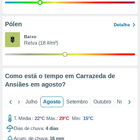
conteúdos.
ção
Pólen
Detalhe
ão através
de
Baixo
,
Relva (18 #/m³)
 e
dos,
publicidade
s, estudos
Como está o tempo em Carrazeda de
a e
mento de
Ansiães em
agosto
?
ossos 1199
o
Junho
Julho
Agosto
Setembro
Outubro
Novembro
eiros
T. Média :
22°C
Máx.:
29°C
Min:
15°C
Dias de chuva:
4
dias
Acum. de chuva:
16 mm