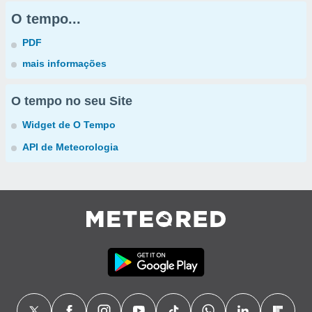
O tempo...
PDF
mais informações
O tempo no seu Site
Widget de O Tempo
API de Meteorologia