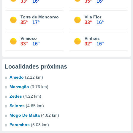
33°
16°
35°
16°
Torre de Moncorvo
Vila Flor
35°
17°
33°
16°
Vimioso
Vinhais
33°
16°
32°
16°
Localidades próximas
Amedo
(2.12 km)
Marzagão
(3.76 km)
Zedes
(4.22 km)
Selores
(4.65 km)
Mogo De Malta
(4.82 km)
Parambos
(5.03 km)