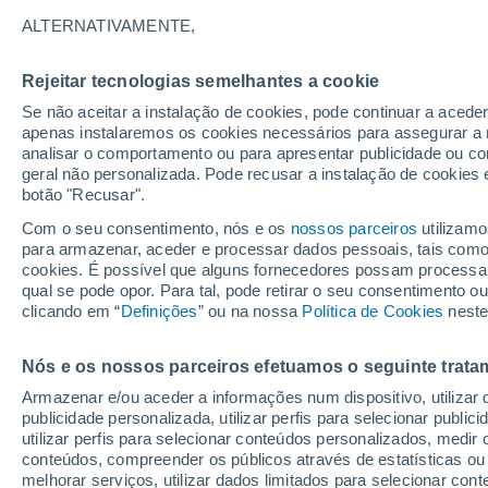
35°
ALTERNATIVAMENTE,
Rejeitar tecnologias semelhantes a cookie
Sudeste
Se não aceitar a instalação de cookies, pode continuar a acede
Sensação de 35°
14
-
34 km
apenas instalaremos os cookies necessários para assegurar a 
analisar o comportamento ou para apresentar publicidade ou co
geral não personalizada. Pode recusar a instalação de cookies 
botão "Recusar".
Última hora
40 ºC à vista em Portugal na próxima semana
Com o seu consentimento, nós e os
nossos parceiros
utilizamo
calor intensifica a partir de quarta, 12 de ago
para armazenar, aceder e processar dados pessoais, tais como a
cookies. É possível que alguns fornecedores possam processa
O Tempo 1 - 7 Dias
Atualidade
Mapas de nuvens
qual se pode opor. Para tal, pode retirar o seu consentimento 
clicando em “
Definições
” ou na nossa
Política de Cookies
neste
Nós e os nossos parceiros efetuamos o seguinte trata
Amanhã
Segunda
Hoje
Armazenar e/ou aceder a informações num dispositivo, utilizar da
9 Ago.
10 Ago.
8 Ago.
publicidade personalizada, utilizar perfis para selecionar public
utilizar perfis para selecionar conteúdos personalizados, med
conteúdos, compreender os públicos através de estatísticas ou
melhorar serviços, utilizar dados limitados para selecionar cont