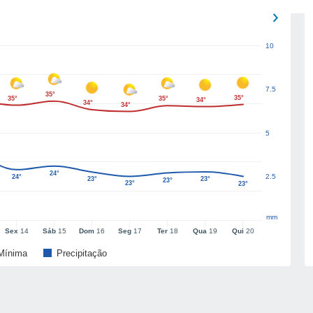
10
7.5
35°
35°
35°
35°
34°
34°
34°
5
24°
2.5
24°
23°
23°
23°
23°
23°
mm
Sex
14
Sáb
15
Dom
16
Seg
17
Ter
18
Qua
19
Qui
20
Mínima
Precipitação