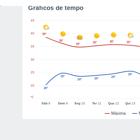
Gráficos de tempo
45
40
39°
36°
36°
35°
35°
35°
35
30
25
25°
25°
24°
24°
24°
20
20°
°C
Sáb
8
Dom
9
Seg
10
Ter
11
Qua
12
Qui
13
Máxima