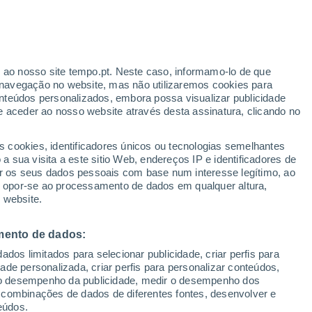
r ao nosso site tempo.pt. Neste caso, informamo-lo de que
/h
navegação no website, mas não utilizaremos cookies para
nteúdos personalizados, embora possa visualizar publicidade
e aceder ao nosso website através desta assinatura, clicando no
:
s cookies, identificadores únicos ou tecnologias semelhantes
sto
 sua visita a este sitio Web, endereços IP e identificadores de
r os seus dados pessoais com base num interesse legítimo, ao
Radar de Chuva
Satélites
Modelos
ou opor-se ao processamento de dados em qualquer altura,
 website.
mento de dados:
Terça
Quarta
Quinta
Sexta
dos limitados para selecionar publicidade, criar perfis para
11 Ago.
12 Ago.
13 Ago.
14 Ago.
idade personalizada, criar perfis para personalizar conteúdos,
ir o desempenho da publicidade, medir o desempenho dos
 combinações de dados de diferentes fontes, desenvolver e
eúdos.