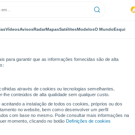
ias
Vídeos
Avisos
Radar
Mapas
Satélites
Modelos
O Mundo
Esqui
is para garantir que as informações fornecidas são de alta
s:
Overa
ecolhidas através de cookies ou tecnologias semelhantes,
er-lhe conteúdos de alta qualidade sem qualquer custo.
e aceitando a instalação de todos os cookies, próprios ou dos
rtamento no website, bem como desenvolver um perfil
...
lizados com base no mesmo. Pode consultar mais informações na
lquer momento, clicando no botão
Definições de cookies
Por horas
Calor húmido sufocante nas
próximas horas