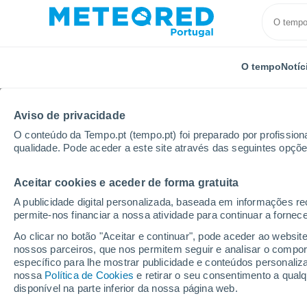
O tempo
Notíc
Aviso de privacidade
O conteúdo da Tempo.pt (tempo.pt) foi preparado por profissiona
qualidade. Pode aceder a este site através das seguintes opçõe
Aceitar cookies e aceder de forma gratuita
Início
Espanha
Andaluzia
Província de Almería
A publicidade digital personalizada, baseada em informações r
permite-nos financiar a nossa atividade para continuar a fornec
Tempo em Overa
Ao clicar no botão "Aceitar e continuar", pode aceder ao websit
nossos parceiros, que nos permitem seguir e analisar o compo
17:17
Sábado
específico para lhe mostrar publicidade e conteúdos persona
nossa
Política de Cookies
e retirar o seu consentimento a qua
disponível na parte inferior da nossa página web.
Nuvens dispersas