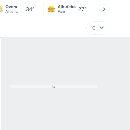
Overa
Albufeira
Lisboa
34°
27°
Almeria
Faro
Lisboa
°C