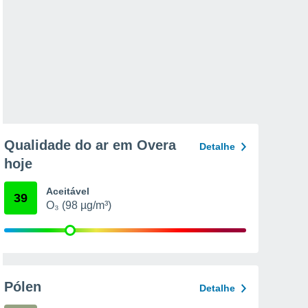
Qualidade do ar em Overa
Detalhe
hoje
Aceitável
39
O₃ (98 µg/m³)
Pólen
Detalhe