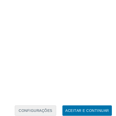
Calendário Lunar
Seg
Ter
Qua
Qui
Sex
Sáb
Domo
8
9
10
11
12
13
14
15
16
17
18
19
20
21
CONFIGURAÇÕES
ACEITAR E CONTINUAR