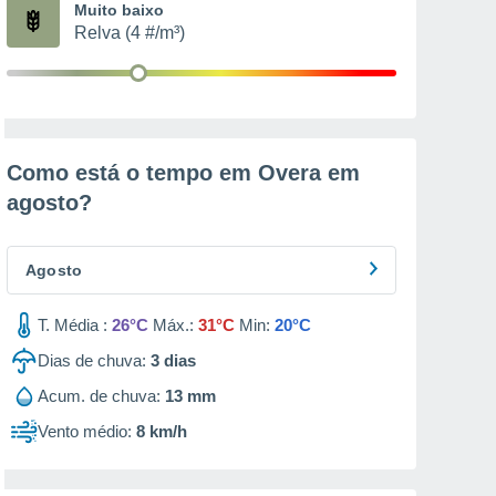
Muito baixo
Relva (4 #/m³)
Como está o tempo em Overa em
agosto
?
Agosto
T. Média :
26°C
Máx.:
31°C
Min:
20°C
Dias de chuva:
3
dias
Acum. de chuva:
13 mm
Vento médio:
8 km/h