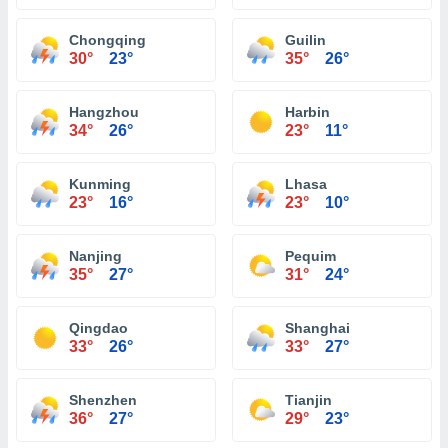
Chongqing
Guilin
30°
23°
35°
26°
Hangzhou
Harbin
34°
26°
23°
11°
Kunming
Lhasa
23°
16°
23°
10°
Nanjing
Pequim
35°
27°
31°
24°
Qingdao
Shanghai
33°
26°
33°
27°
Shenzhen
Tianjin
36°
27°
29°
23°