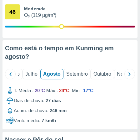
conteúdos.
Moderada
46
O₃ (119 µg/m³)
ção
ão através
de
,
 e
Como está o tempo em Kunming em
agosto
?
dos,
publicidade
s, estudos
o
Junho
Julho
Agosto
Setembro
Outubro
Novembro
a e
mento de
T. Média :
20°C
Máx.:
24°C
Min:
17°C
ossos 1199
Dias de chuva:
27
dias
eiros
Acum. de chuva:
246 mm
Vento médio:
7 km/h
Nascer e Pôr do sol