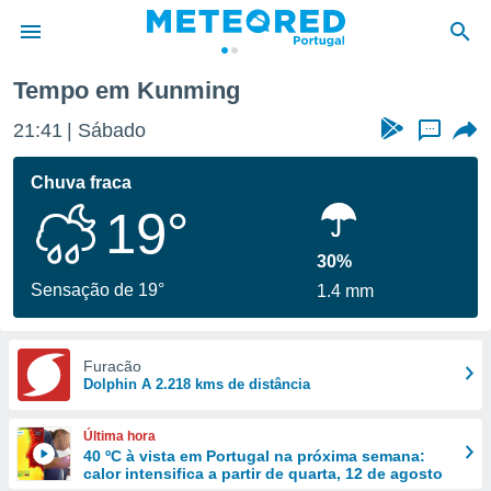
Tempo em Kunming
de
21:41
Sábado
...
 da
empo.pt) foi
Chuva fraca
or
19°
is para
e as
 fornecidas
30%
 qualidade.
Sensação de 19°
1.4 mm
r a este
s das
opções:
Furacão
Dolphin A 2.218 kms de distância
ookies e
 forma
Última hora
e digital
40 ºC à vista em Portugal na próxima semana:
calor intensifica a partir de quarta, 12 de agosto
da,