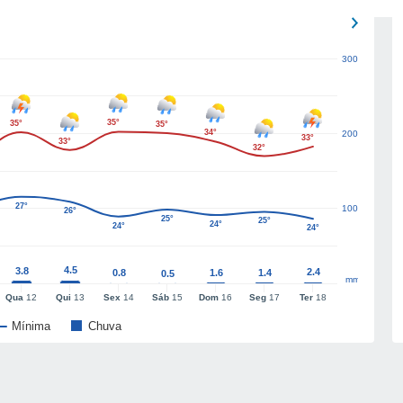
300
35°
35°
35°
34°
200
33°
33°
32°
27°
100
26°
25°
25°
24°
24°
24°
4.5
3.8
2.4
0.8
1.6
1.4
0.5
mm
Qua
12
Qui
13
Sex
14
Sáb
15
Dom
16
Seg
17
Ter
18
Mínima
Chuva