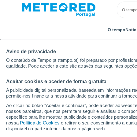
O tempo
Notíc
Aviso de privacidade
O conteúdo da Tempo.pt (tempo.pt) foi preparado por profissiona
qualidade. Pode aceder a este site através das seguintes opçõe
Aceitar cookies e aceder de forma gratuita
Início
China
Hangzhou
A publicidade digital personalizada, baseada em informações r
permite-nos financiar a nossa atividade para continuar a fornec
Tempo em Hangzhou
Ao clicar no botão "Aceitar e continuar", pode aceder ao websit
nossos parceiros, que nos permitem seguir e analisar o compo
18:58
Quinta
específico para lhe mostrar publicidade e conteúdos persona
nossa
Política de Cookies
e retirar o seu consentimento a qua
disponível na parte inferior da nossa página web.
Nuvens dispersas