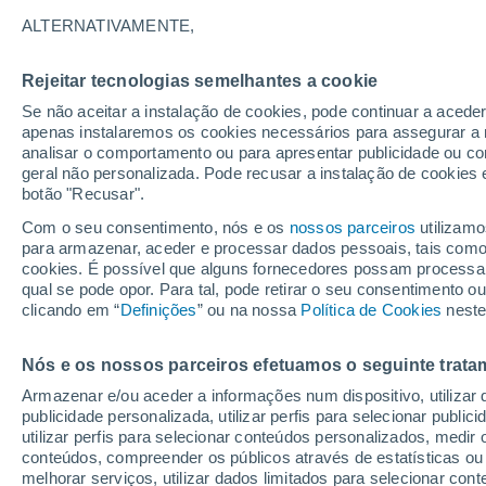
32°
ALTERNATIVAMENTE,
Rejeitar tecnologias semelhantes a cookie
Nordeste
Se não aceitar a instalação de cookies, pode continuar a acede
Sensação de 37°
11
-
29 km
apenas instalaremos os cookies necessários para assegurar a 
analisar o comportamento ou para apresentar publicidade ou co
geral não personalizada. Pode recusar a instalação de cookies 
botão "Recusar".
Última hora
Subida das temperaturas, poeiras do Saara e
Com o seu consentimento, nós e os
nossos parceiros
utilizamo
chuva: datas e zonas mais afetadas em Portu
para armazenar, aceder e processar dados pessoais, tais como a
cookies. É possível que alguns fornecedores possam processa
O Tempo 1 - 7 Dias
Atualidade
Mapas de chuva
R
qual se pode opor. Para tal, pode retirar o seu consentimento 
clicando em “
Definições
” ou na nossa
Política de Cookies
neste
Nós e os nossos parceiros efetuamos o seguinte trata
Amanhã
Sábado
D
Hoje
Armazenar e/ou aceder a informações num dispositivo, utilizar da
7 Ago.
8 Ago.
6 Ago.
publicidade personalizada, utilizar perfis para selecionar public
utilizar perfis para selecionar conteúdos personalizados, med
conteúdos, compreender os públicos através de estatísticas ou
melhorar serviços, utilizar dados limitados para selecionar cont
70%
90%
70%