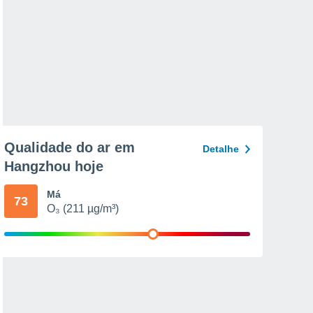
Qualidade do ar em
Detalhe
Hangzhou hoje
Má
73
O₃ (211 µg/m³)