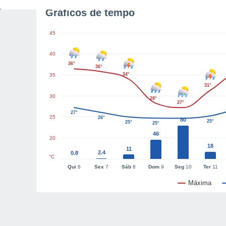
Gráficos de tempo
45
40
36°
36°
34°
35
31°
30
28°
27°
27°
25
26°
80
25°
25°
25°
46
20
18
11
2.4
0.8
°C
Qui
6
Sex
7
Sáb
8
Dom
9
Seg
10
Ter
11
Máxima