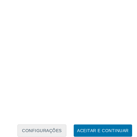
Calendário Lunar
Seg
Ter
Qua
Qui
Sex
Sáb
Domo
6
7
8
9
10
11
12
13
14
15
16
17
18
19
CONFIGURAÇÕES
ACEITAR E CONTINUAR