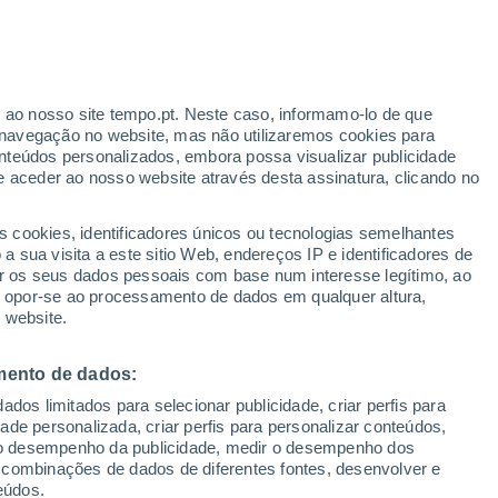
Furacão
Dolphin A 1.207 kms de distância
r ao nosso site tempo.pt. Neste caso, informamo-lo de que
/h
Risco de Indice UV 10 Alto
navegação no website, mas não utilizaremos cookies para
Durante o dia de amanhã
nteúdos personalizados, embora possa visualizar publicidade
e aceder ao nosso website através desta assinatura, clicando no
s cookies, identificadores únicos ou tecnologias semelhantes
gal
 sua visita a este sitio Web, endereços IP e identificadores de
r os seus dados pessoais com base num interesse legítimo, ao
adar de Chuva
Satélites
Modelos
ou opor-se ao processamento de dados em qualquer altura,
 website.
mento de dados:
omingo
Segunda
Terça
Quarta
dos limitados para selecionar publicidade, criar perfis para
9 Ago.
10 Ago.
11 Ago.
12 Ago.
idade personalizada, criar perfis para personalizar conteúdos,
ir o desempenho da publicidade, medir o desempenho dos
 combinações de dados de diferentes fontes, desenvolver e
eúdos.
90%
90%
90%
80%