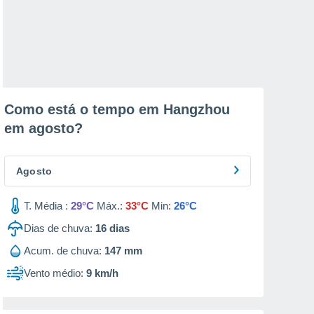
Como está o tempo em Hangzhou
em
agosto
?
Agosto
T. Média :
29°C
Máx.:
33°C
Min:
26°C
Dias de chuva:
16
dias
Acum. de chuva:
147 mm
Vento médio:
9 km/h