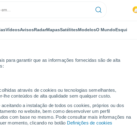
ias
Vídeos
Avisos
Radar
Mapas
Satélites
Modelos
O Mundo
Esqui
is para garantir que as informações fornecidas são de alta
s:
ecolhidas através de cookies ou tecnologias semelhantes,
er-lhe conteúdos de alta qualidade sem qualquer custo.
e aceitando a instalação de todos os cookies, próprios ou dos
rtamento no website, bem como desenvolver um perfil
...
lizados com base no mesmo. Pode consultar mais informações na
lquer momento, clicando no botão
Definições de cookies
Por horas
Calor húmido sufocante nas
próximas horas