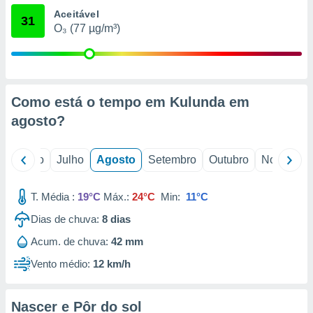
conteúdos.
Aceitável
31
O₃ (77 µg/m³)
ção
ão através
de
,
Como está o tempo em Kulunda em
 e
agosto
?
dos,
publicidade
s, estudos
o
Junho
Julho
Agosto
Setembro
Outubro
Novembro
a e
mento de
T. Média :
19°C
Máx.:
24°C
Min:
11°C
ossos 1199
Dias de chuva:
8
dias
eiros
Acum. de chuva:
42 mm
Vento médio:
12 km/h
Nascer e Pôr do sol