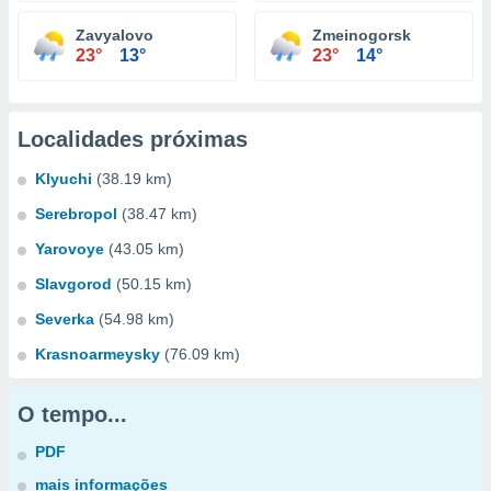
Zavyalovo
Zmeinogorsk
23°
13°
23°
14°
Localidades próximas
Klyuchi
(38.19 km)
Serebropol
(38.47 km)
Yarovoye
(43.05 km)
Slavgorod
(50.15 km)
Severka
(54.98 km)
Krasnoarmeysky
(76.09 km)
O tempo...
PDF
mais informações