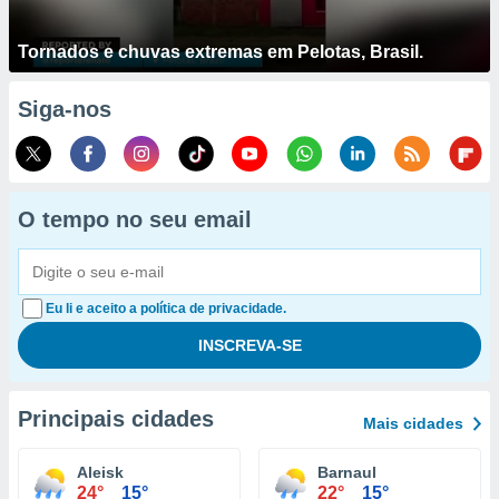
Tornados e chuvas extremas em Pelotas, Brasil.
Siga-nos
O tempo no seu email
Eu li e aceito a política de privacidade.
Principais cidades
Mais cidades
Aleisk
Barnaul
24°
15°
22°
15°