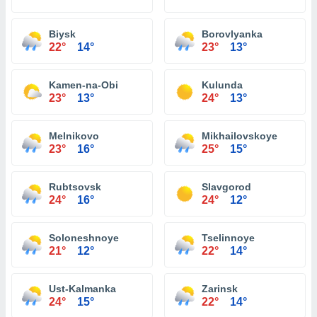
Biysk
Borovlyanka
22°
14°
23°
13°
Kamen-na-Obi
Kulunda
23°
13°
24°
13°
Melnikovo
Mikhailovskoye
23°
16°
25°
15°
Rubtsovsk
Slavgorod
24°
16°
24°
12°
Soloneshnoye
Tselinnoye
21°
12°
22°
14°
Ust-Kalmanka
Zarinsk
24°
15°
22°
14°