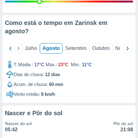
conteúdos.
ção
Como está o tempo em Zarinsk em
ão através
agosto
?
de
,
 e
o
Junho
Julho
Agosto
Setembro
Outubro
Novembro
dos,
publicidade
T. Média :
17°C
Máx.:
23°C
Min:
11°C
s, estudos
Dias de chuva:
12
dias
a e
mento de
Acum. de chuva:
60 mm
Vento médio:
9 km/h
ossos 1199
eiros
Nascer e Pôr do sol
Nascer do sol
Pôr do sol
05:42
21:08