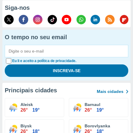
Siga-nos
O tempo no seu email
Eu li e aceito a política de privacidade.
Principais cidades
Mais cidades
Aleisk
Barnaul
26°
19°
26°
19°
Biysk
Borovlyanka
26°
18°
26°
18°