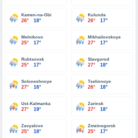
Kamen-na-Obi
Kulunda
26°
18°
26°
17°
Melnikovo
Mikhailovskoye
25°
17°
27°
17°
Rubtsovsk
Slavgorod
25°
17°
27°
18°
Soloneshnoye
Tselinnoye
27°
16°
26°
18°
Ust-Kalmanka
Zarinsk
27°
19°
27°
18°
Zavyalovo
Zmeinogorsk
25°
18°
25°
17°