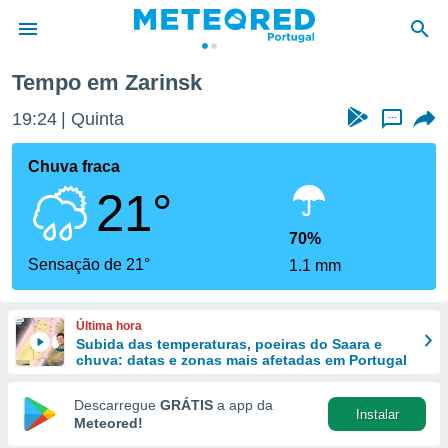
Tempo em Zarinsk
de
19:24
Quinta
...
 da
empo.pt) foi
Chuva fraca
or
21°
is para
e as
 fornecidas
70%
 qualidade.
Sensação de 21°
1.1 mm
r a este
s das
opções:
Última hora
Subida das temperaturas, poeiras do Saara e
ookies e
chuva: datas e zonas mais afetadas em Portugal
 forma
Descarregue
GRÁTIS
a app da
Instalar
e digital
Meteored!
da,