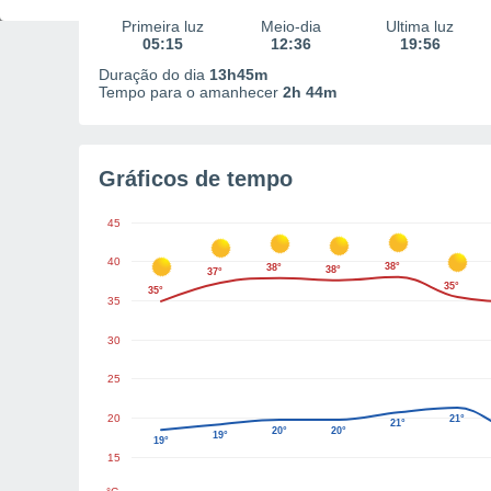
Primeira luz
Meio-dia
Última luz
05:15
12:36
19:56
Duração do dia
13h45m
Tempo para o amanhecer
2h 44m
Gráficos de tempo
45
40
38°
38°
38°
37°
35°
35°
35
30
25
20
21°
21°
20°
20°
19°
19°
15