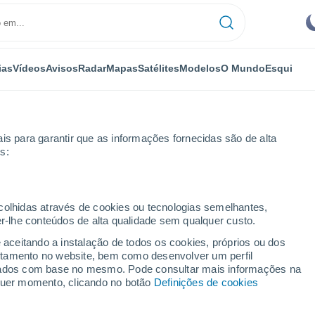
ias
Vídeos
Avisos
Radar
Mapas
Satélites
Modelos
O Mundo
Esqui
is para garantir que as informações fornecidas são de alta
s:
ecolhidas através de cookies ou tecnologias semelhantes,
er-lhe conteúdos de alta qualidade sem qualquer custo.
e aceitando a instalação de todos os cookies, próprios ou dos
rtamento no website, bem como desenvolver um perfil
...
lizados com base no mesmo. Pode consultar mais informações na
lquer momento, clicando no botão
Definições de cookies
Por horas
Céu limpo nas próximas horas