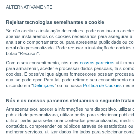
20°
ALTERNATIVAMENTE,
Rejeitar tecnologias semelhantes a cookie
Lua mingu
Se não aceitar a instalação de cookies, pode continuar a acede
Iluminada
Sensação de 20°
apenas instalaremos os cookies necessários para assegurar a 
analisar o comportamento ou para apresentar publicidade ou co
geral não personalizada. Pode recusar a instalação de cookies 
botão "Recusar".
Última hora
Hoje e amanhã poeiras do Saara “invadem”
Com o seu consentimento, nós e os
nossos parceiros
utilizamo
Portugal: risco de trovoadas no Norte e Centr
para armazenar, aceder e processar dados pessoais, tais como a
aumenta
cookies. É possível que alguns fornecedores possam processa
O Tempo 1 - 7 Dias
Atualidade
Mapas de temperat
qual se pode opor. Para tal, pode retirar o seu consentimento 
clicando em “
Definições
” ou na nossa
Política de Cookies
neste
Nós e os nossos parceiros efetuamos o seguinte trata
Amanhã
Segunda
Hoje
Armazenar e/ou aceder a informações num dispositivo, utilizar da
9 Ago.
10 Ago.
8 Ago.
publicidade personalizada, utilizar perfis para selecionar public
utilizar perfis para selecionar conteúdos personalizados, med
conteúdos, compreender os públicos através de estatísticas ou
melhorar serviços, utilizar dados limitados para selecionar cont