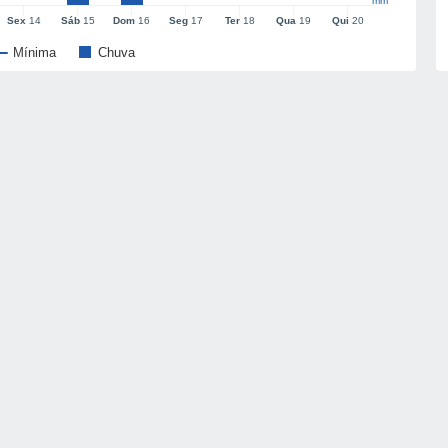
mm
Sex
14
Sáb
15
Dom
16
Seg
17
Ter
18
Qua
19
Qui
20
Mínima
Chuva