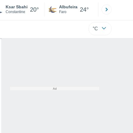
Ksar Sbahi
Albufeira
Lisboa
20°
24°
Constantine
Faro
Lisboa
°C