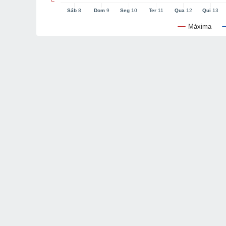
°C
Sáb
8
Dom
9
Seg
10
Ter
11
Qua
12
Qui
13
Máxima