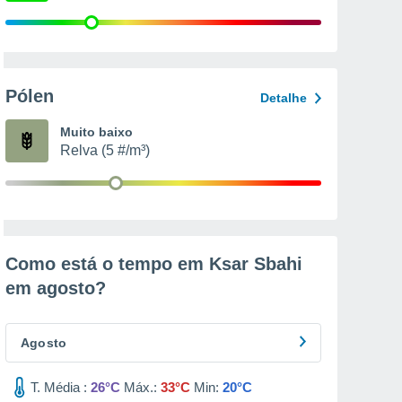
Pólen
Detalhe
Muito baixo
Relva (5 #/m³)
Como está o tempo em Ksar Sbahi
em
agosto
?
Agosto
T. Média :
26°C
Máx.:
33°C
Min:
20°C