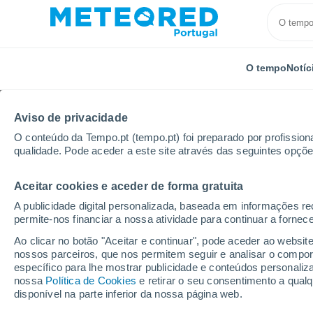
O tempo
Notíc
Aviso de privacidade
O conteúdo da Tempo.pt (tempo.pt) foi preparado por profissiona
qualidade. Pode aceder a este site através das seguintes opçõe
Aceitar cookies e aceder de forma gratuita
Início
Argélia
Constantina
Ksar Sbahi
A publicidade digital personalizada, baseada em informações r
permite-nos financiar a nossa atividade para continuar a fornec
Tempo em Ksar Sbahi
Ao clicar no botão "Aceitar e continuar", pode aceder ao websit
nossos parceiros, que nos permitem seguir e analisar o compo
02:31
Sábado
específico para lhe mostrar publicidade e conteúdos persona
nossa
Política de Cookies
e retirar o seu consentimento a qua
disponível na parte inferior da nossa página web.
Céu limpo