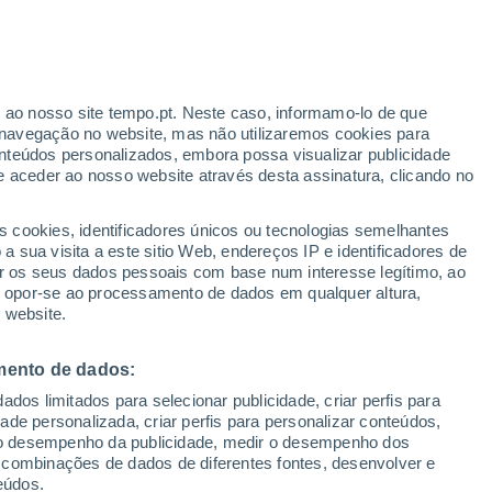
ante
r ao nosso site tempo.pt. Neste caso, informamo-lo de que
:
24%
navegação no website, mas não utilizaremos cookies para
nteúdos personalizados, embora possa visualizar publicidade
e aceder ao nosso website através desta assinatura, clicando no
s cookies, identificadores únicos ou tecnologias semelhantes
o
 sua visita a este sitio Web, endereços IP e identificadores de
r os seus dados pessoais com base num interesse legítimo, ao
ura
Radar de Chuva
Satélites
Modelos
ou opor-se ao processamento de dados em qualquer altura,
 website.
mento de dados:
Terça
Quarta
Quinta
Sexta
dos limitados para selecionar publicidade, criar perfis para
11 Ago.
12 Ago.
13 Ago.
14 Ago.
idade personalizada, criar perfis para personalizar conteúdos,
ir o desempenho da publicidade, medir o desempenho dos
 combinações de dados de diferentes fontes, desenvolver e
eúdos.