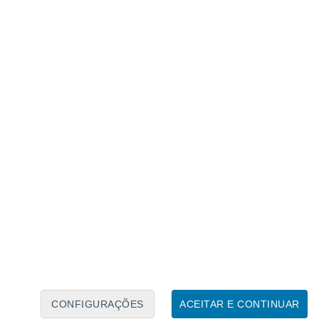
Calendário Lunar
Seg
Ter
Qua
Qui
Sex
Sáb
Domo
8
9
10
11
12
13
14
15
16
CONFIGURAÇÕES
ACEITAR E CONTINUAR