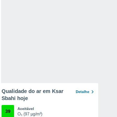
Qualidade do ar em Ksar
Detalhe
Sbahi hoje
Aceitável
39
O₃ (97 µg/m³)