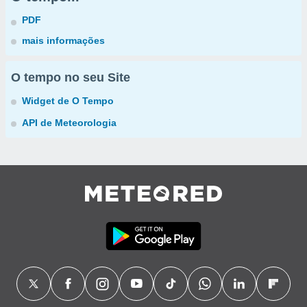
PDF
mais informações
O tempo no seu Site
Widget de O Tempo
API de Meteorologia