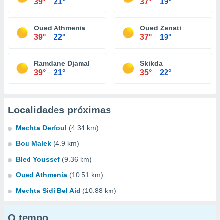
39°
21°
37°
19°
Oued Athmenia
Oued Zenati
39°
22°
37°
19°
Ramdane Djamal
Skikda
39°
21°
35°
22°
Localidades próximas
Mechta Derfoul
(4.34 km)
Bou Malek
(4.9 km)
Bled Youssef
(9.36 km)
Oued Athmenia
(10.51 km)
Mechta Sidi Bel Aid
(10.88 km)
O tempo...