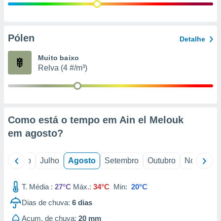
conteúdos.
ção
Pólen
Detalhe
ão através
de
Muito baixo
,
Relva (4 #/m³)
 e
dos,
publicidade
s, estudos
Como está o tempo em Ain el Melouk
a e
mento de
em
agosto
?
ossos 1199
o
Junho
Julho
Agosto
Setembro
Outubro
Novembro
eiros
T. Média :
27°C
Máx.:
34°C
Min:
20°C
Dias de chuva:
6
dias
Acum. de chuva:
20 mm