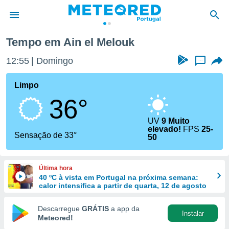
Tempo em Ain el Melouk
de
12:55
Domingo
...
 da
empo.pt) foi
Limpo
or
36°
is para
e as
 fornecidas
UV
9 Muito
elevado!
FPS
25-
 qualidade.
Sensação de 33°
50
r a este
s das
opções:
Última hora
40 ºC à vista em Portugal na próxima semana:
ookies e
calor intensifica a partir de quarta, 12 de agosto
 forma
Descarregue
GRÁTIS
a app da
e digital
Instalar
Meteored!
da,