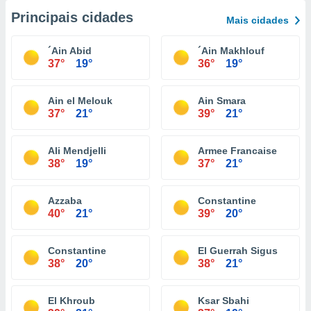
Principais cidades
Mais cidades
´Ain Abid
´Ain Makhlouf
37°
19°
36°
19°
Ain el Melouk
Ain Smara
37°
21°
39°
21°
Ali Mendjelli
Armee Francaise
38°
19°
37°
21°
Azzaba
Constantine
40°
21°
39°
20°
Constantine
El Guerrah Sigus
38°
20°
38°
21°
El Khroub
Ksar Sbahi