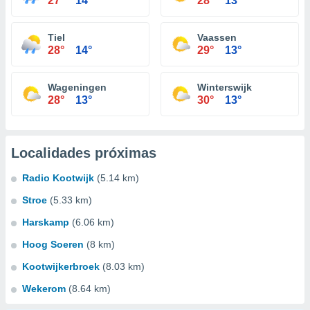
27°
14°
28°
13°
Tiel
Vaassen
28°
14°
29°
13°
Wageningen
Winterswijk
28°
13°
30°
13°
Localidades próximas
Radio Kootwijk
(5.14 km)
Stroe
(5.33 km)
Harskamp
(6.06 km)
Hoog Soeren
(8 km)
Kootwijkerbroek
(8.03 km)
Wekerom
(8.64 km)