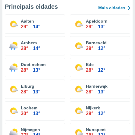
Principais cidades
Mais cidades
Aalten
Apeldoorn
29°
14°
29°
13°
Arnhem
Barneveld
28°
14°
29°
12°
Doetinchem
Ede
28°
13°
28°
12°
Elburg
Harderwijk
28°
13°
28°
13°
Lochem
Nijkerk
30°
13°
29°
12°
Nijmegen
Nunspeet