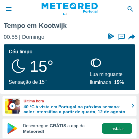
Tempo em Kootwijk
de
00:55
Domingo
...
 da
empo.pt) foi
Céu limpo
or
15°
is para
e as
 fornecidas
Lua minguante
 qualidade.
Sensação de 15°
Iluminada:
15%
r a este
s das
opções:
Última hora
40 ºC à vista em Portugal na próxima semana:
ookies e
calor intensifica a partir de quarta, 12 de agosto
 forma
Descarregue
GRÁTIS
a app da
Instalar
e digital
Meteored!
da,