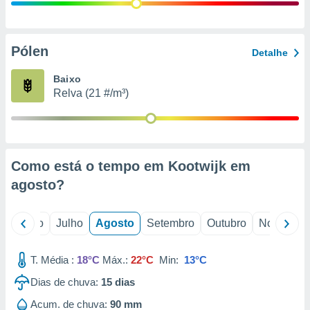
conteúdos.
ção
Pólen
Detalhe
ão através
de
Baixo
,
Relva (21 #/m³)
 e
dos,
publicidade
s, estudos
Como está o tempo em Kootwijk em
a e
mento de
agosto
?
ossos 1199
o
Junho
Julho
Agosto
Setembro
Outubro
Novembro
eiros
T. Média :
18°C
Máx.:
22°C
Min:
13°C
Dias de chuva:
15
dias
Acum. de chuva:
90 mm