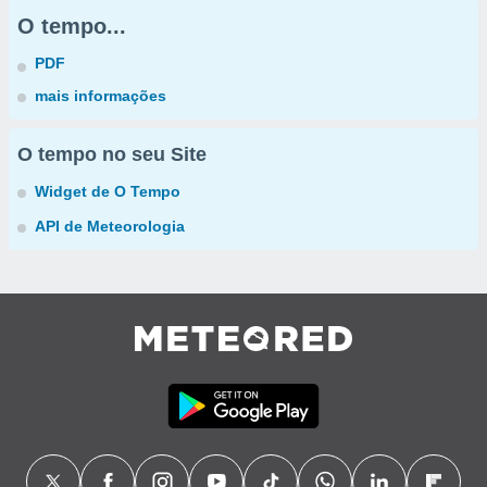
O tempo...
PDF
mais informações
O tempo no seu Site
Widget de O Tempo
API de Meteorologia