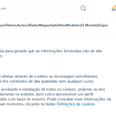
ias
Vídeos
Avisos
Radar
Mapas
Satélites
Modelos
O Mundo
Esqui
is para garantir que as informações fornecidas são de alta
s:
ecolhidas através de cookies ou tecnologias semelhantes,
er-lhe conteúdos de alta qualidade sem qualquer custo.
e aceitando a instalação de todos os cookies, próprios ou dos
rtamento no website, bem como desenvolver um perfil
...
lizados com base no mesmo. Pode consultar mais informações na
lquer momento, clicando no botão
Definições de cookies
Por horas
Céu nublado nas próximas horas