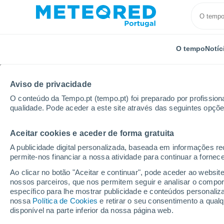
O tempo
Notíc
Aviso de privacidade
O conteúdo da Tempo.pt (tempo.pt) foi preparado por profissiona
qualidade. Pode aceder a este site através das seguintes opçõe
Aceitar cookies e aceder de forma gratuita
Início
Holanda
Guéldria
Doetinchem
A publicidade digital personalizada, baseada em informações r
permite-nos financiar a nossa atividade para continuar a fornec
Tempo em Doetinchem
Ao clicar no botão "Aceitar e continuar", pode aceder ao websit
nossos parceiros, que nos permitem seguir e analisar o compo
17:09
Sexta
específico para lhe mostrar publicidade e conteúdos persona
nossa
Política de Cookies
e retirar o seu consentimento a qua
disponível na parte inferior da nossa página web.
Parcialmente nublado