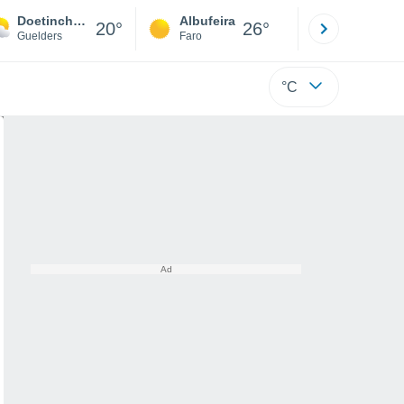
Doetinchem
Albufeira
Lisboa
20°
26°
Guelders
Faro
Lisboa
°C