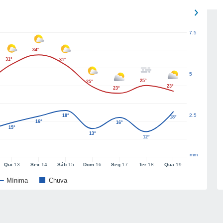
7.5
34°
31°
31°
5
25°
25°
23°
23°
2.5
18°
18°
16°
16°
15°
13°
12°
mm
Qui
13
Sex
14
Sáb
15
Dom
16
Seg
17
Ter
18
Qua
19
Mínima
Chuva