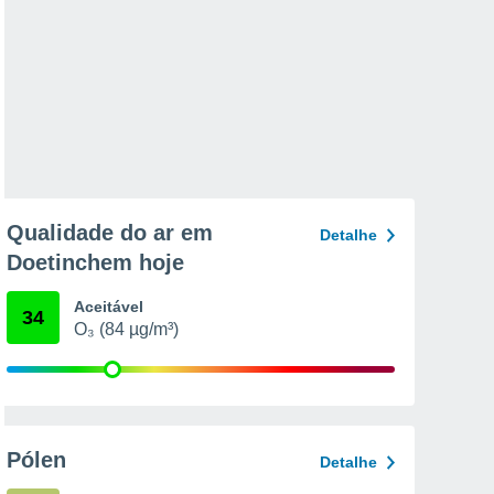
Qualidade do ar em
Detalhe
Doetinchem hoje
Aceitável
34
O₃ (84 µg/m³)
Pólen
Detalhe