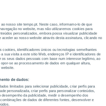
r ao nosso site tempo.pt. Neste caso, informamo-lo de que
h
navegação no website, mas não utilizaremos cookies para
nteúdos personalizados, embora possa visualizar publicidade
e aceder ao nosso website através desta assinatura, clicando no
s cookies, identificadores únicos ou tecnologias semelhantes
o
 sua visita a este sitio Web, endereços IP e identificadores de
r os seus dados pessoais com base num interesse legítimo, ao
Radar de Chuva
Satélites
Modelos
ou opor-se ao processamento de dados em qualquer altura,
 website.
mento de dados:
egunda
Terça
Quarta
Quinta
dos limitados para selecionar publicidade, criar perfis para
10 Ago.
11 Ago.
12 Ago.
13 Ago.
idade personalizada, criar perfis para personalizar conteúdos,
ir o desempenho da publicidade, medir o desempenho dos
 combinações de dados de diferentes fontes, desenvolver e
eúdos.