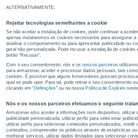
21°
ALTERNATIVAMENTE,
Rejeitar tecnologias semelhantes a cookie
Noroeste
Se não aceitar a instalação de cookies, pode continuar a acede
Sensação de 21°
9
-
20 km/
apenas instalaremos os cookies necessários para assegurar a 
analisar o comportamento ou para apresentar publicidade ou co
geral não personalizada. Pode recusar a instalação de cookies 
botão "Recusar".
Última hora
Hoje e amanhã poeiras do Saara “invadem”
Com o seu consentimento, nós e os
nossos parceiros
utilizamo
Portugal: risco de trovoadas no Norte e Centr
para armazenar, aceder e processar dados pessoais, tais como a
aumenta
cookies. É possível que alguns fornecedores possam processa
O Tempo 1 - 7 Dias
Atualidade
Mapas de nuvens
qual se pode opor. Para tal, pode retirar o seu consentimento 
clicando em “
Definições
” ou na nossa
Política de Cookies
neste
Nós e os nossos parceiros efetuamos o seguinte trata
Amanhã
Domingo
S
Hoje
Armazenar e/ou aceder a informações num dispositivo, utilizar da
8 Ago.
9 Ago.
7 Ago.
publicidade personalizada, utilizar perfis para selecionar public
utilizar perfis para selecionar conteúdos personalizados, med
conteúdos, compreender os públicos através de estatísticas ou
melhorar serviços, utilizar dados limitados para selecionar cont
30%