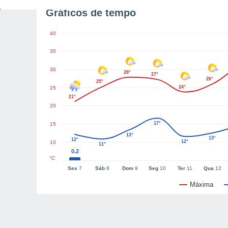
Gráficos de tempo
40
35
30
28°
27°
26°
25°
24°
25
21°
20
17°
15
13°
13°
12°
12°
10
11°
0.2
°C
Sex
7
Sáb
8
Dom
9
Seg
10
Ter
11
Qua
12
Máxima