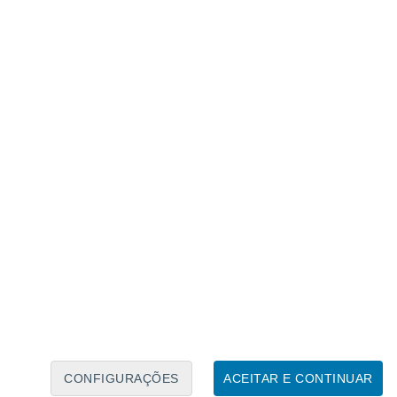
Calendário Lunar
Seg
Ter
Qua
Qui
Sex
Sáb
Domo
7
8
9
10
11
12
13
14
15
16
17
18
19
20
CONFIGURAÇÕES
ACEITAR E CONTINUAR