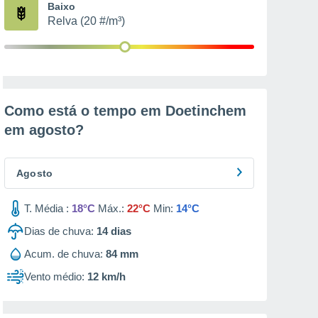
Baixo
Relva (20 #/m³)
Como está o tempo em Doetinchem
em
agosto
?
Agosto
T. Média :
18°C
Máx.:
22°C
Min:
14°C
Dias de chuva:
14
dias
Acum. de chuva:
84 mm
Vento médio:
12 km/h