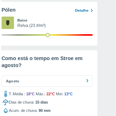
Pólen
Detalhe
Baixo
Relva (23 #/m³)
Como está o tempo em Stroe em
agosto
?
Agosto
T. Média :
18°C
Máx.:
22°C
Min:
13°C
Dias de chuva:
15
dias
Acum. de chuva:
90 mm