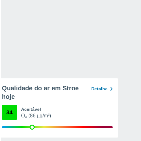
Qualidade do ar em Stroe
Detalhe
hoje
Aceitável
34
O₃ (86 µg/m³)