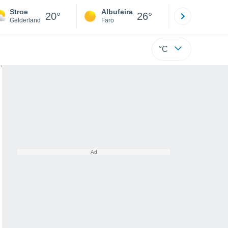
Stroe
Albufeira
Lisboa
20°
26°
Gelderland
Faro
Lisboa
°C