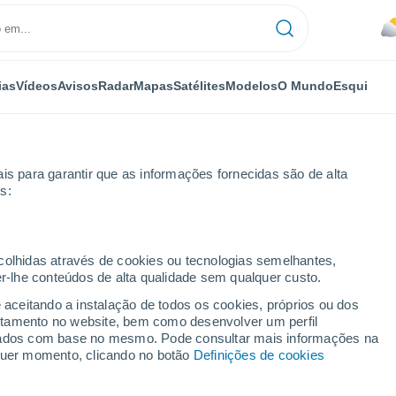
ias
Vídeos
Avisos
Radar
Mapas
Satélites
Modelos
O Mundo
Esqui
is para garantir que as informações fornecidas são de alta
s:
ecolhidas através de cookies ou tecnologias semelhantes,
er-lhe conteúdos de alta qualidade sem qualquer custo.
e aceitando a instalação de todos os cookies, próprios ou dos
rtamento no website, bem como desenvolver um perfil
...
lizados com base no mesmo. Pode consultar mais informações na
lquer momento, clicando no botão
Definições de cookies
Por horas
Céu nublado nas próximas horas