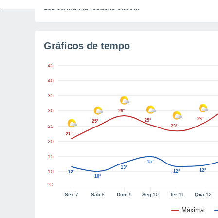
Luz da manhã restante
5h59m
Gráficos de tempo
45
40
35
30
28°
26°
25°
25°
25
23°
21°
20
15
15°
13°
12°
10
12°
12°
10°
°C
Sex
7
Sáb
8
Dom
9
Seg
10
Ter
11
Qua
12
Máxima