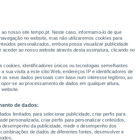
r ao nosso site tempo.pt. Neste caso, informamo-lo de que
/h
navegação no website, mas não utilizaremos cookies para
nteúdos personalizados, embora possa visualizar publicidade
e aceder ao nosso website através desta assinatura, clicando no
s cookies, identificadores únicos ou tecnologias semelhantes
o
 sua visita a este sitio Web, endereços IP e identificadores de
r os seus dados pessoais com base num interesse legítimo, ao
Radar de Chuva
Satélites
Modelos
ou opor-se ao processamento de dados em qualquer altura,
 website.
mento de dados:
egunda
Terça
Quarta
Quinta
dos limitados para selecionar publicidade, criar perfis para
10 Ago.
11 Ago.
12 Ago.
13 Ago.
idade personalizada, criar perfis para personalizar conteúdos,
ir o desempenho da publicidade, medir o desempenho dos
 combinações de dados de diferentes fontes, desenvolver e
eúdos.