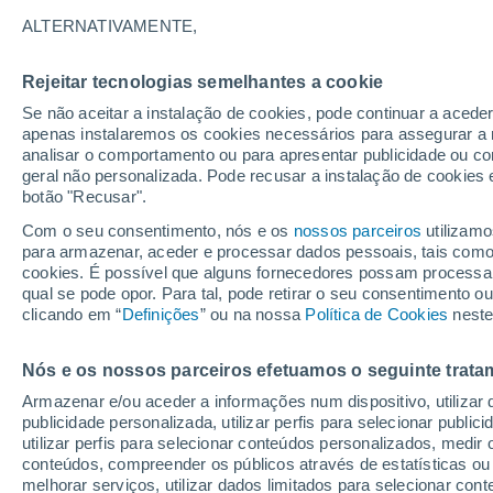
20°
ALTERNATIVAMENTE,
Rejeitar tecnologias semelhantes a cookie
Oeste
Se não aceitar a instalação de cookies, pode continuar a acede
Sensação de 20°
10
-
24 km
apenas instalaremos os cookies necessários para assegurar a 
analisar o comportamento ou para apresentar publicidade ou co
geral não personalizada. Pode recusar a instalação de cookies 
botão "Recusar".
Última hora
Hoje e amanhã poeiras do Saara “invadem”
Com o seu consentimento, nós e os
nossos parceiros
utilizamo
Portugal: risco de trovoadas no Norte e Centr
para armazenar, aceder e processar dados pessoais, tais como a
aumenta
cookies. É possível que alguns fornecedores possam processa
O Tempo 1 - 7 Dias
Atualidade
Mapas de nuvens
qual se pode opor. Para tal, pode retirar o seu consentimento 
clicando em “
Definições
” ou na nossa
Política de Cookies
neste
Nós e os nossos parceiros efetuamos o seguinte trata
Amanhã
Domingo
S
Hoje
Armazenar e/ou aceder a informações num dispositivo, utilizar da
8 Ago.
9 Ago.
7 Ago.
publicidade personalizada, utilizar perfis para selecionar public
utilizar perfis para selecionar conteúdos personalizados, med
conteúdos, compreender os públicos através de estatísticas ou
melhorar serviços, utilizar dados limitados para selecionar cont