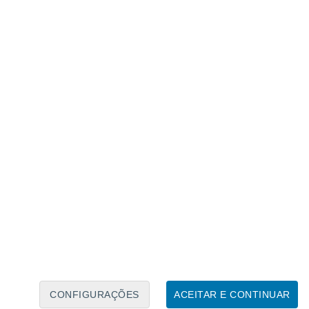
Calendário Lunar
Seg
Ter
Qua
Qui
Sex
Sáb
Domo
7
8
9
10
11
12
13
14
15
16
17
18
19
20
CONFIGURAÇÕES
ACEITAR E CONTINUAR