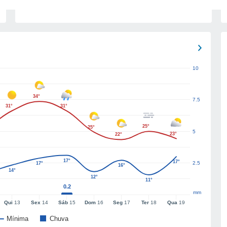
10
34°
7.5
31°
31°
25°
25°
5
23°
22°
17°
17°
2.5
17°
16°
14°
12°
11°
0.2
mm
Qui
13
Sex
14
Sáb
15
Dom
16
Seg
17
Ter
18
Qua
19
Mínima
Chuva