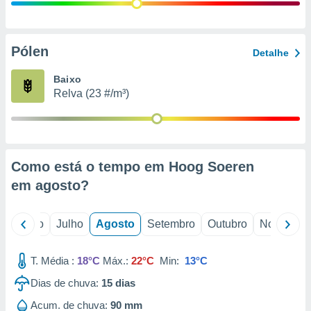
conteúdos.
ção
Pólen
Detalhe
ão através
de
Baixo
,
Relva (23 #/m³)
 e
dos,
publicidade
s, estudos
Como está o tempo em Hoog Soeren
a e
mento de
em
agosto
?
ossos 1199
o
Junho
Julho
Agosto
Setembro
Outubro
Novembro
eiros
T. Média :
18°C
Máx.:
22°C
Min:
13°C
Dias de chuva:
15
dias
Acum. de chuva:
90 mm