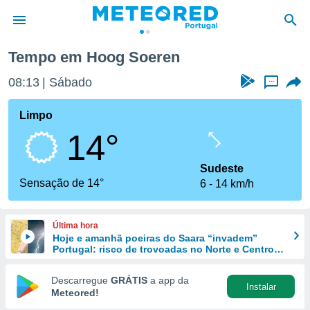
Tempo em Hoog Soeren
de
08:13
Sábado
...
 da
empo.pt) foi
Limpo
or
14°
is para
e as
 fornecidas
Sudeste
 qualidade.
Sensação de 14°
6
14 km/h
r a este
s das
opções:
Última hora
Hoje e amanhã poeiras do Saara “invadem”
ookies e
Portugal: risco de trovoadas no Norte e Centro
 forma
aumenta
Descarregue
GRÁTIS
a app da
Instalar
e digital
Meteored!
da,