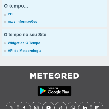
O tempo...
PDF
mais informações
O tempo no seu Site
Widget de O Tempo
API de Meteorologia