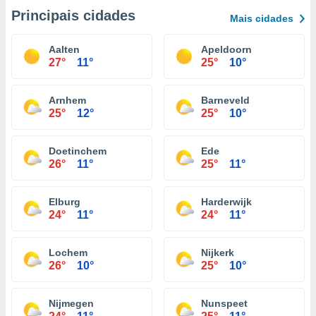
Principais cidades
Mais cidades
Aalten
Apeldoorn
27°
11°
25°
10°
Arnhem
Barneveld
25°
12°
25°
10°
Doetinchem
Ede
26°
11°
25°
11°
Elburg
Harderwijk
24°
11°
24°
11°
Lochem
Nijkerk
26°
10°
25°
10°
Nijmegen
Nunspeet