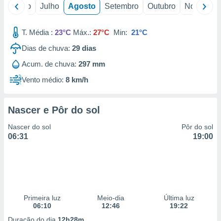
conteúdos.
o
Junho
Julho
Agosto
Setembro
Outubro
Novembro
ção
T. Média :
23°C
Máx.:
27°C
Min:
21°C
ão através
Dias de chuva:
29
dias
de
,
Acum. de chuva:
297 mm
 e
Vento médio:
8 km/h
dos,
publicidade
Nascer e Pôr do sol
s, estudos
a e
Nascer do sol
Pôr do sol
mento de
06:31
19:00
ossos 1199
eiros
Primeira luz
Meio-dia
Última luz
06:10
12:46
19:22
Duração do dia
12h28m