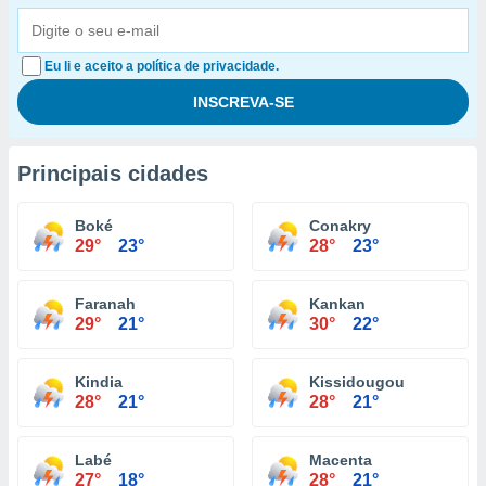
Eu li e aceito a política de privacidade.
Principais cidades
Boké
Conakry
29°
23°
28°
23°
Faranah
Kankan
29°
21°
30°
22°
Kindia
Kissidougou
28°
21°
28°
21°
Labé
Macenta
27°
18°
28°
21°