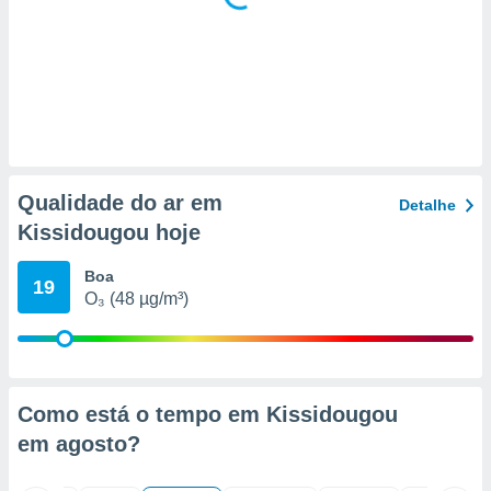
 para
a, utilizar
selecionar
a, criar
personalizar
tilizar
selecionar
Qualidade do ar em
Detalhe
dos, medir
Kissidougou hoje
nho da
, medir o
Boa
o dos
19
O₃ (48 µg/m³)
r os
ravés de
s ou
s de dados
es fontes,
Como está o tempo em Kissidougou
 e melhorar
em
agosto
?
ilizar dados
ara