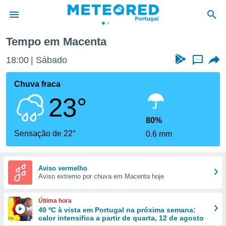
Tempo em Macenta
de
18:00
Sábado
...
 da
empo.pt) foi
Chuva fraca
or
23°
is para
e as
 fornecidas
80%
 qualidade.
Sensação de 22°
0.6 mm
r a este
s das
opções:
Aviso vermelho
Aviso extremo por chuva em Macenta hoje
ookies e
 forma
Última hora
e digital
40 ºC à vista em Portugal na próxima semana:
calor intensifica a partir de quarta, 12 de agosto
da,