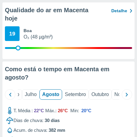
conteúdos.
Qualidade do ar em Macenta
Detalhe
ção
hoje
ão através
Boa
19
de
O₃ (48 µg/m³)
,
 e
dos,
publicidade
s, estudos
Como está o tempo em Macenta em
a e
agosto
?
mento de
o
Junho
Julho
Agosto
Setembro
Outubro
Novembro
ossos 1199
eiros
T. Média :
22°C
Máx.:
26°C
Min:
20°C
Dias de chuva:
30
dias
Acum. de chuva:
382 mm