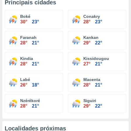
Principais cidades
Boké
Conakry
30°
23°
28°
23°
Faranah
Kankan
28°
21°
29°
22°
Kindia
Kissidougou
28°
21°
27°
21°
Labé
Macenta
26°
18°
28°
21°
Nzérékoré
Siguiri
28°
21°
29°
22°
Localidades próximas