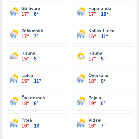
Gällivare
Haparanda
17°
6°
17°
10°
Jokkmokk
Kallax Lulea
17°
7°
16°
11°
Kiruna
Kiruna
15°
5°
17°
5°
Luleå
Överkalix
15°
11°
18°
9°
Övertorneå
Pajala
18°
8°
19°
6°
Piteå
Vidsel
16°
10°
16°
7°