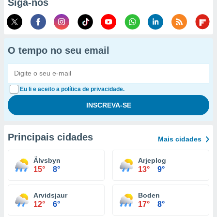
Siga-nos
O tempo no seu email
Eu li e aceito a política de privacidade.
Principais cidades
Mais cidades
Älvsbyn
Arjeplog
15°
8°
13°
9°
Arvidsjaur
Boden
12°
6°
17°
8°