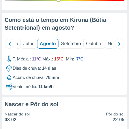
conteúdos.
ção
Como está o tempo em Kiruna (Bótia
ão através
Setentrional) em
agosto
?
de
,
 e
o
Junho
Julho
Agosto
Setembro
Outubro
Novembro
dos,
publicidade
T. Média :
11°C
Máx.:
15°C
Min:
7°C
s, estudos
Dias de chuva:
14
dias
a e
mento de
Acum. de chuva:
78 mm
Vento médio:
11 km/h
ossos 1199
eiros
Nascer e Pôr do sol
Nascer do sol
Pôr do sol
03:02
22:05