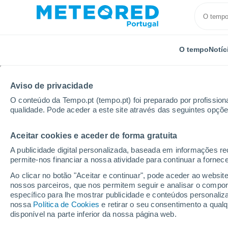
O tempo
Notíc
Aviso de privacidade
O conteúdo da Tempo.pt (tempo.pt) foi preparado por profissiona
qualidade. Pode aceder a este site através das seguintes opçõe
Aceitar cookies e aceder de forma gratuita
Início
Suécia
Bótia Setentrional
Överkalix
A publicidade digital personalizada, baseada em informações r
permite-nos financiar a nossa atividade para continuar a fornec
Tempo em Överkalix
Ao clicar no botão "Aceitar e continuar", pode aceder ao websit
nossos parceiros, que nos permitem seguir e analisar o compo
21:22
Quinta
específico para lhe mostrar publicidade e conteúdos persona
nossa
Política de Cookies
e retirar o seu consentimento a qua
disponível na parte inferior da nossa página web.
Chuva fraca