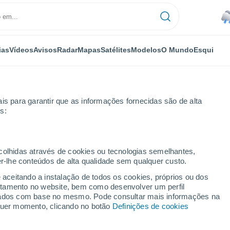
ias
Vídeos
Avisos
Radar
Mapas
Satélites
Modelos
O Mundo
Esqui
is para garantir que as informações fornecidas são de alta
s:
ecolhidas através de cookies ou tecnologias semelhantes,
er-lhe conteúdos de alta qualidade sem qualquer custo.
e aceitando a instalação de todos os cookies, próprios ou dos
rtamento no website, bem como desenvolver um perfil
...
lizados com base no mesmo. Pode consultar mais informações na
lquer momento, clicando no botão
Definições de cookies
Por horas
Chuva fraca nas próximas horas