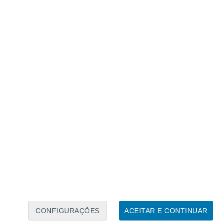
Calendário Lunar
Seg
Ter
Qua
Qui
Sex
Sáb
Domo
6
7
8
9
10
11
12
13
14
15
16
17
18
19
CONFIGURAÇÕES
ACEITAR E CONTINUAR