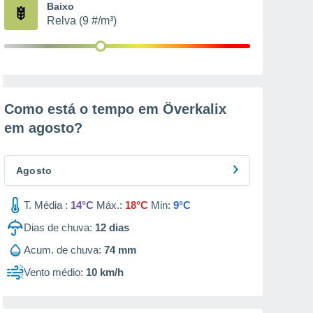
Baixo
Relva (9 #/m³)
Como está o tempo em Överkalix
em
agosto
?
Agosto
T. Média :
14°C
Máx.:
18°C
Min:
9°C
Dias de chuva:
12
dias
Acum. de chuva:
74 mm
Vento médio:
10 km/h