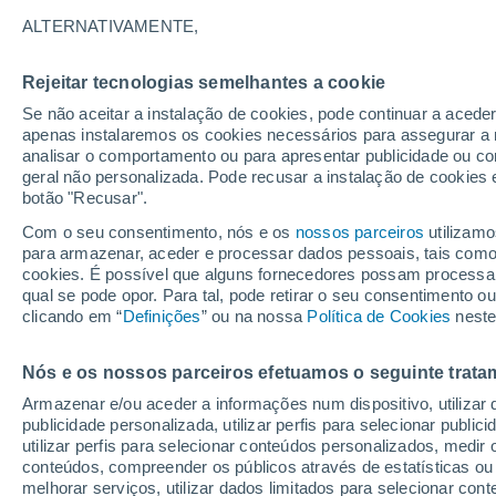
12°
ALTERNATIVAMENTE,
Rejeitar tecnologias semelhantes a cookie
90%
Se não aceitar a instalação de cookies, pode continuar a acede
Sensação de 12°
0.7 mm
apenas instalaremos os cookies necessários para assegurar a 
analisar o comportamento ou para apresentar publicidade ou co
geral não personalizada. Pode recusar a instalação de cookies 
botão "Recusar".
Última hora
Aviso amarelo de tempo quente neste distrito:
Com o seu consentimento, nós e os
nossos parceiros
utilizamo
39 ºC e noites tropicais; saiba até quando
para armazenar, aceder e processar dados pessoais, tais como a
cookies. É possível que alguns fornecedores possam processa
O Tempo 1 - 7 Dias
Radar de Chuva
Atualidade
Ma
qual se pode opor. Para tal, pode retirar o seu consentimento 
clicando em “
Definições
” ou na nossa
Política de Cookies
neste
Nós e os nossos parceiros efetuamos o seguinte trata
Amanhã
Sábado
D
Hoje
Armazenar e/ou aceder a informações num dispositivo, utilizar da
7 Ago.
8 Ago.
6 Ago.
publicidade personalizada, utilizar perfis para selecionar public
utilizar perfis para selecionar conteúdos personalizados, med
conteúdos, compreender os públicos através de estatísticas ou
melhorar serviços, utilizar dados limitados para selecionar cont
80%
70%
90%