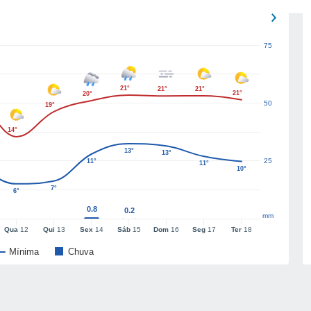
75
21°
21°
21°
21°
20°
50
19°
14°
13°
13°
25
11°
11°
10°
7°
6°
0.8
0.2
mm
Qua
12
Qui
13
Sex
14
Sáb
15
Dom
16
Seg
17
Ter
18
Mínima
Chuva