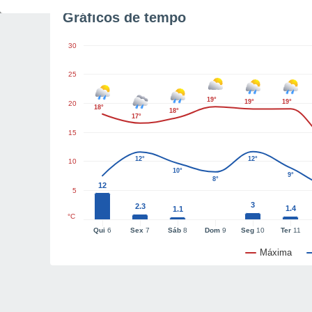
Gráficos de tempo
30
25
19°
19°
19°
20
18°
18°
17°
15
12°
12°
10
10°
9°
8°
12
5
3
2.3
1.4
1.1
°C
Qui
6
Sex
7
Sáb
8
Dom
9
Seg
10
Ter
11
Máxima