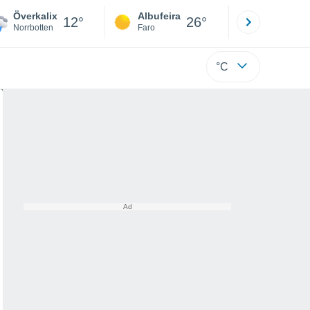
Överkalix
Albufeira
Lisboa
12°
26°
Norrbotten
Faro
Lisboa
°C