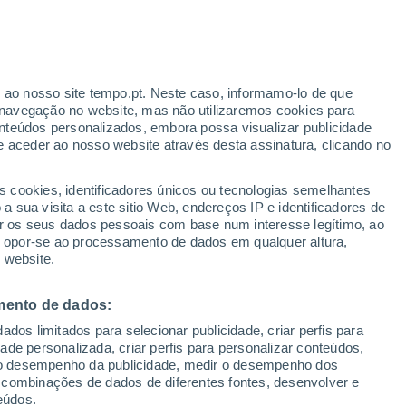
r ao nosso site tempo.pt. Neste caso, informamo-lo de que
navegação no website, mas não utilizaremos cookies para
nteúdos personalizados, embora possa visualizar publicidade
e aceder ao nosso website através desta assinatura, clicando no
 até
s cookies, identificadores únicos ou tecnologias semelhantes
 sua visita a este sitio Web, endereços IP e identificadores de
r os seus dados pessoais com base num interesse legítimo, ao
pas de chuva
Satélites
Modelos
ou opor-se ao processamento de dados em qualquer altura,
 website.
mento de dados:
omingo
Segunda
Terça
Quarta
dos limitados para selecionar publicidade, criar perfis para
9 Ago.
10 Ago.
11 Ago.
12 Ago.
idade personalizada, criar perfis para personalizar conteúdos,
ir o desempenho da publicidade, medir o desempenho dos
 combinações de dados de diferentes fontes, desenvolver e
eúdos.
80%
80%