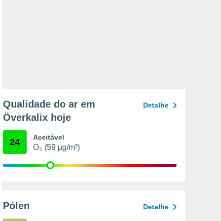
Qualidade do ar em
Detalhe
Överkalix hoje
Aceitável
24
O₃ (59 µg/m³)
Pólen
Detalhe