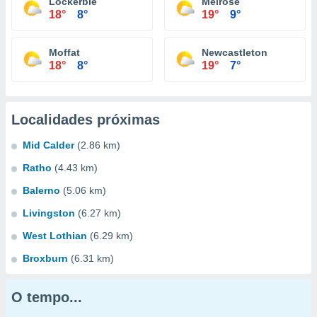
Lockerbie
Melrose
18°
8°
19°
9°
Moffat
Newcastleton
18°
8°
19°
7°
Localidades próximas
Mid Calder
(2.86 km)
Ratho
(4.43 km)
Balerno
(5.06 km)
Livingston
(6.27 km)
West Lothian
(6.29 km)
Broxburn
(6.31 km)
O tempo...