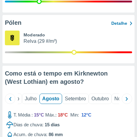
conteúdos.
ção
Pólen
Detalhe
ão através
de
Moderado
,
Relva (29 #/m³)
 e
dos,
publicidade
s, estudos
Como está o tempo em Kirknewton
a e
mento de
(West Lothian) em
agosto
?
ossos 1199
o
Junho
Julho
Agosto
Setembro
Outubro
Novembro
eiros
T. Média :
15°C
Máx.:
18°C
Min:
12°C
Dias de chuva:
15
dias
Acum. de chuva:
86 mm