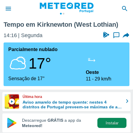
n
Tempo em Kirknewton (West Lothian)
de
14:16
Segunda
...
 da
empo.pt) foi
Parcialmente nublado
or
17°
is para
e as
 fornecidas
Oeste
 qualidade.
Sensação de 17°
11
29 km/h
r a este
s das
opções:
Última hora
Aviso amarelo de tempo quente: nestes 4
ookies e
distritos de Portugal preveem-se máximas de até
 forma
40 ºC
Descarregue
GRÁTIS
a app da
Instalar
e digital
Meteored!
da,