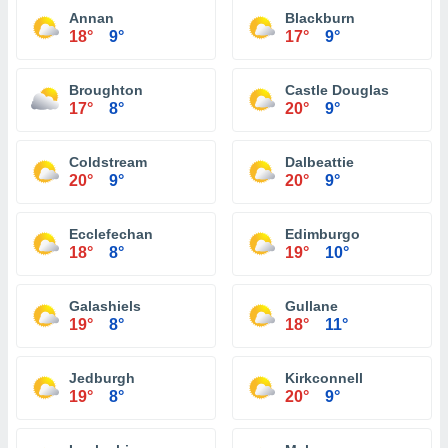
Annan
Blackburn
18°
9°
17°
9°
Broughton
Castle Douglas
17°
8°
20°
9°
Coldstream
Dalbeattie
20°
9°
20°
9°
Ecclefechan
Edimburgo
18°
8°
19°
10°
Galashiels
Gullane
19°
8°
18°
11°
Jedburgh
Kirkconnell
19°
8°
20°
9°