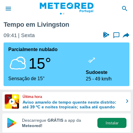
Tempo em Livingston
de
09:41
Sexta
...
 da
empo.pt) foi
Parcialmente nublado
or
15°
is para
e as
 fornecidas
Sudoeste
 qualidade.
Sensação de 15°
25
49 km/h
r a este
s das
opções:
Última hora
Aviso amarelo de tempo quente neste distrito:
ookies e
até 39 ºC e noites tropicais; saiba até quando
 forma
Descarregue
GRÁTIS
a app da
Instalar
e digital
Meteored!
da,