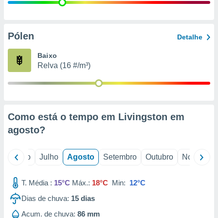
conteúdos.
ção
Pólen
Detalhe
ão através
de
Baixo
,
Relva (16 #/m³)
 e
dos,
publicidade
s, estudos
Como está o tempo em Livingston em
a e
mento de
agosto
?
ossos 1199
o
Junho
Julho
Agosto
Setembro
Outubro
Novembro
eiros
T. Média :
15°C
Máx.:
18°C
Min:
12°C
Dias de chuva:
15
dias
Acum. de chuva:
86 mm