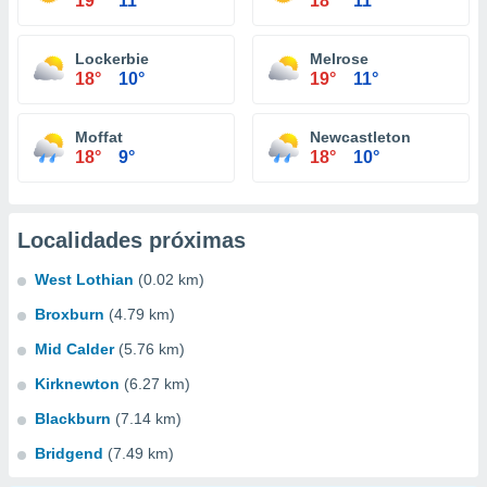
19°
11°
18°
11°
Lockerbie
Melrose
18°
10°
19°
11°
Moffat
Newcastleton
18°
9°
18°
10°
Localidades próximas
West Lothian
(0.02 km)
Broxburn
(4.79 km)
Mid Calder
(5.76 km)
Kirknewton
(6.27 km)
Blackburn
(7.14 km)
Bridgend
(7.49 km)