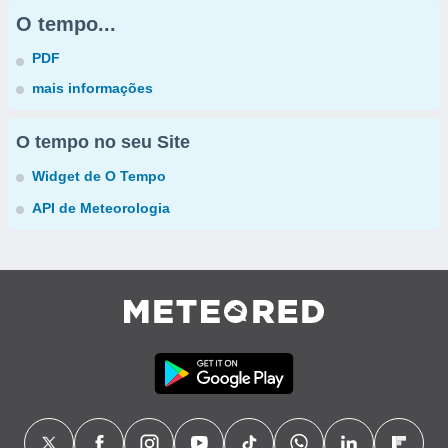
O tempo...
PDF
mais informações
O tempo no seu Site
Widget de O Tempo
API de Meteorologia