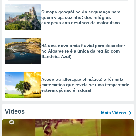
O mapa geográfico da segurança para
quem viaja sozinho: dos refúgios
europeus aos destinos de maior risco
Há uma nova praia fluvial para descobrir
no Algarve (e é a única da região com
Bandeira Azul)
Acaso ou alteração climática: a fórmula
matemática que revela se uma tempestade
extrema já não é natural
Vídeos
Mais Vídeos