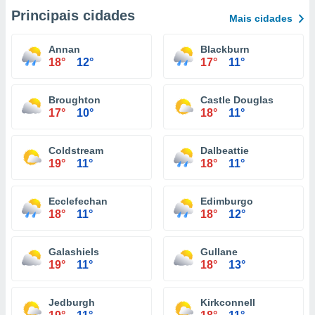
Principais cidades
Mais cidades
Annan
Blackburn
18°
12°
17°
11°
Broughton
Castle Douglas
17°
10°
18°
11°
Coldstream
Dalbeattie
19°
11°
18°
11°
Ecclefechan
Edimburgo
18°
11°
18°
12°
Galashiels
Gullane
19°
11°
18°
13°
Jedburgh
Kirkconnell