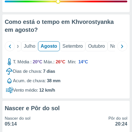
conteúdos.
ção
Como está o tempo em Khvorostyanka
ão através
em
agosto
?
de
,
 e
o
Junho
Julho
Agosto
Setembro
Outubro
Novembro
dos,
publicidade
T. Média :
20°C
Máx.:
26°C
Min:
14°C
s, estudos
Dias de chuva:
7
dias
a e
mento de
Acum. de chuva:
38 mm
Vento médio:
12 km/h
ossos 1199
eiros
Nascer e Pôr do sol
Nascer do sol
Pôr do sol
05:14
20:24