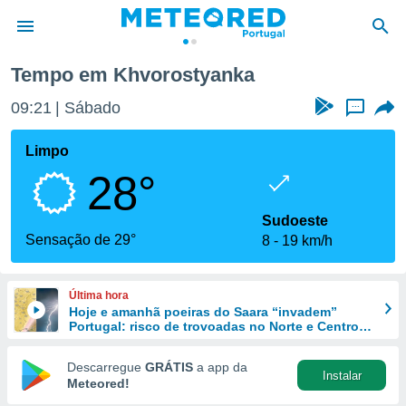
Tempo em Khvorostyanka
de
09:21
Sábado
...
 da
empo.pt) foi
Limpo
or
28°
is para
e as
 fornecidas
Sudoeste
 qualidade.
Sensação de 29°
8
19 km/h
r a este
s das
opções:
Última hora
Hoje e amanhã poeiras do Saara “invadem”
ookies e
Portugal: risco de trovoadas no Norte e Centro
 forma
aumenta
Descarregue
GRÁTIS
a app da
Instalar
e digital
Meteored!
da,