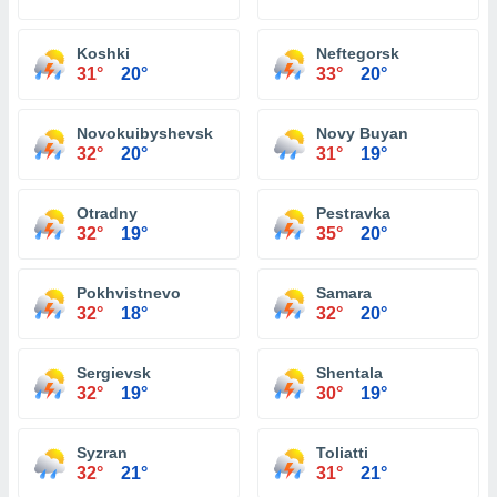
Koshki
Neftegorsk
31°
20°
33°
20°
Novokuibyshevsk
Novy Buyan
32°
20°
31°
19°
Otradny
Pestravka
32°
19°
35°
20°
Pokhvistnevo
Samara
32°
18°
32°
20°
Sergievsk
Shentala
32°
19°
30°
19°
Syzran
Toliatti
32°
21°
31°
21°