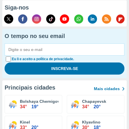
Siga-nos
O tempo no seu email
Eu li e aceito a política de privacidade.
Principais cidades
Mais cidades
Bolshaya Chernigovka
Chapayevsk
34°
19°
34°
20°
Kinel
Klyavlino
33°
20°
30°
18°