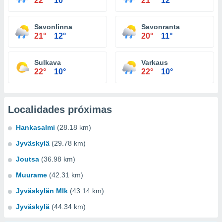
22°
10°
21°
12°
Savonlinna
Savonranta
21°
12°
20°
11°
Sulkava
Varkaus
22°
10°
22°
10°
Localidades próximas
Hankasalmi
(28.18 km)
Jyväskylä
(29.78 km)
Joutsa
(36.98 km)
Muurame
(42.31 km)
Jyväskylän Mlk
(43.14 km)
Jyväskylä
(44.34 km)