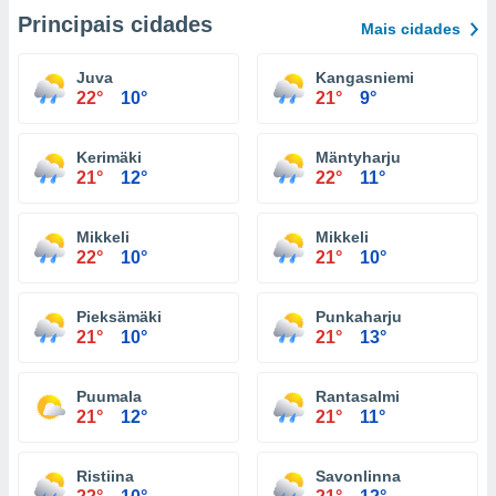
Principais cidades
Mais cidades
Juva
Kangasniemi
22°
10°
21°
9°
Kerimäki
Mäntyharju
21°
12°
22°
11°
Mikkeli
Mikkeli
22°
10°
21°
10°
Pieksämäki
Punkaharju
21°
10°
21°
13°
Puumala
Rantasalmi
21°
12°
21°
11°
Ristiina
Savonlinna