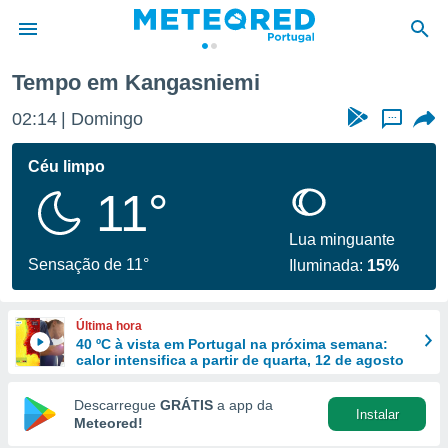
Tempo em Kangasniemi
de
02:14
Domingo
...
 da
empo.pt) foi
Céu limpo
or
11°
is para
e as
 fornecidas
Lua minguante
 qualidade.
Sensação de 11°
Iluminada:
15%
r a este
s das
opções:
Última hora
40 ºC à vista em Portugal na próxima semana:
ookies e
calor intensifica a partir de quarta, 12 de agosto
 forma
Descarregue
GRÁTIS
a app da
Instalar
e digital
Meteored!
da,