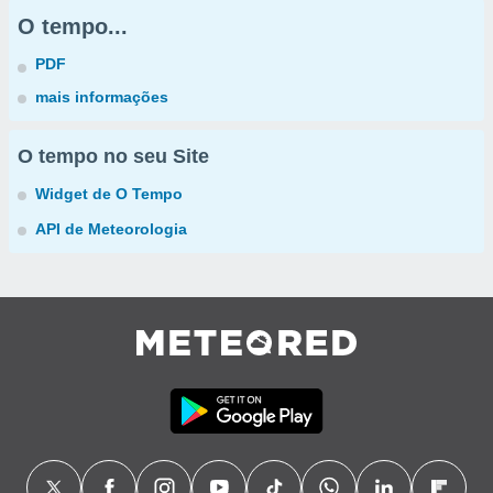
O tempo...
PDF
mais informações
O tempo no seu Site
Widget de O Tempo
API de Meteorologia