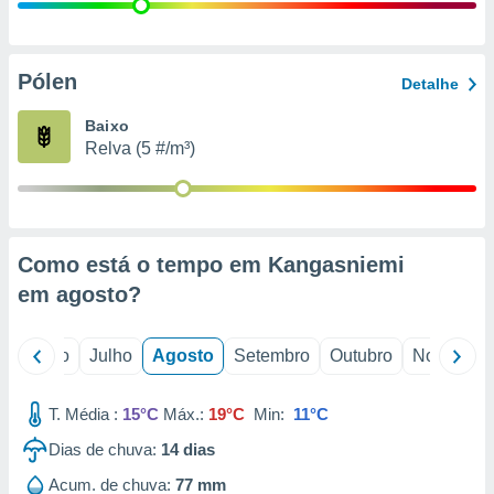
conteúdos.
ção
Pólen
Detalhe
ão através
de
Baixo
,
Relva (5 #/m³)
 e
dos,
publicidade
s, estudos
Como está o tempo em Kangasniemi
a e
mento de
em
agosto
?
ossos 1199
o
Junho
Julho
Agosto
Setembro
Outubro
Novembro
eiros
T. Média :
15°C
Máx.:
19°C
Min:
11°C
Dias de chuva:
14
dias
Acum. de chuva:
77 mm