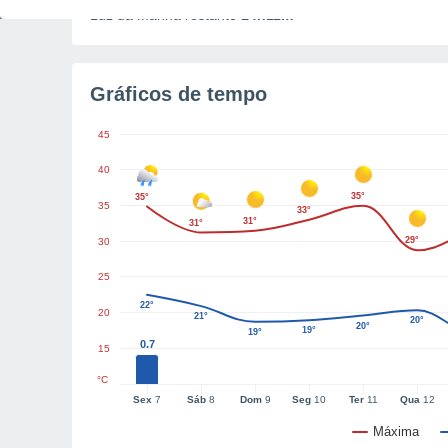
Luz da manhã restante
14h11m
Gráficos de tempo
45
40
35°
35°
35
33°
31°
31°
29°
30
25
22°
20
21°
20°
20°
19°
19°
0.7
15
°C
Sex
7
Sáb
8
Dom
9
Seg
10
Ter
11
Qua
12
Máxima