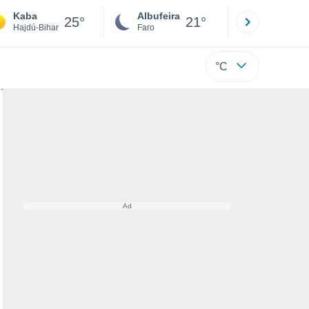
Kaba
Albufeira
Lisboa
25°
21°
Hajdú-Bihar
Faro
Lisboa
°C