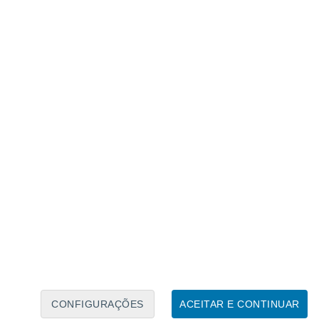
Calendário Lunar
Seg
Ter
Qua
Qui
Sex
Sáb
Domo
7
8
9
10
11
12
13
14
15
16
17
18
19
20
CONFIGURAÇÕES
ACEITAR E CONTINUAR