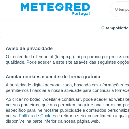
O tempo
Notíc
Aviso de privacidade
O conteúdo da Tempo.pt (tempo.pt) foi preparado por profissiona
qualidade. Pode aceder a este site através das seguintes opçõe
Aceitar cookies e aceder de forma gratuita
Início
Hungria
Hajdú-Bihar
Kaba
A publicidade digital personalizada, baseada em informações r
permite-nos financiar a nossa atividade para continuar a fornec
Tempo em Kaba
Ao clicar no botão "Aceitar e continuar", pode aceder ao websit
nossos parceiros, que nos permitem seguir e analisar o compo
06:23
Sexta
específico para lhe mostrar publicidade e conteúdos persona
nossa
Política de Cookies
e retirar o seu consentimento a qua
disponível na parte inferior da nossa página web.
Limpo