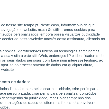
Aviso amarelo
Aviso moderado por temperaturas
elevadas em Kaba hoje
r ao nosso site tempo.pt. Neste caso, informamo-lo de que
h
navegação no website, mas não utilizaremos cookies para
nteúdos personalizados, embora possa visualizar publicidade
e aceder ao nosso website através desta assinatura, clicando no
 até
s cookies, identificadores únicos ou tecnologias semelhantes
 sua visita a este sitio Web, endereços IP e identificadores de
r os seus dados pessoais com base num interesse legítimo, ao
Radar de Chuva
Satélites
Modelos
ou opor-se ao processamento de dados em qualquer altura,
 website.
mento de dados:
egunda
Terça
Quarta
Quinta
dos limitados para selecionar publicidade, criar perfis para
10 Ago.
11 Ago.
12 Ago.
13 Ago.
idade personalizada, criar perfis para personalizar conteúdos,
ir o desempenho da publicidade, medir o desempenho dos
 combinações de dados de diferentes fontes, desenvolver e
eúdos.