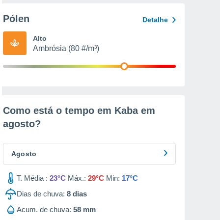
Pólen
Detalhe
Alto
Ambrósia (80 #/m³)
Como está o tempo em Kaba em
agosto
?
Agosto
T. Média :
23°C
Máx.:
29°C
Min:
17°C
Dias de chuva:
8
dias
Acum. de chuva:
58 mm