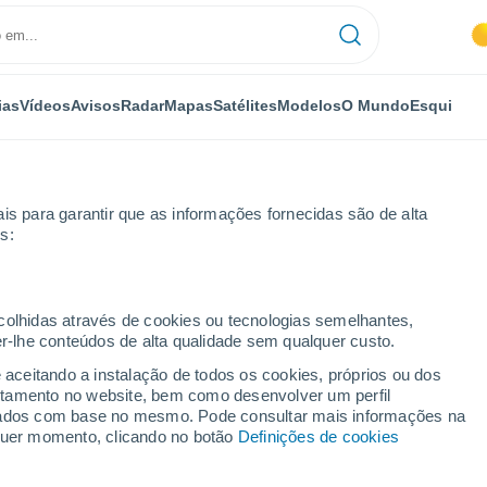
ias
Vídeos
Avisos
Radar
Mapas
Satélites
Modelos
O Mundo
Esqui
is para garantir que as informações fornecidas são de alta
s:
ecolhidas através de cookies ou tecnologias semelhantes,
er-lhe conteúdos de alta qualidade sem qualquer custo.
e aceitando a instalação de todos os cookies, próprios ou dos
rtamento no website, bem como desenvolver um perfil
...
lizados com base no mesmo. Pode consultar mais informações na
lquer momento, clicando no botão
Definições de cookies
Por horas
Intervalos nublados nas
próximas horas