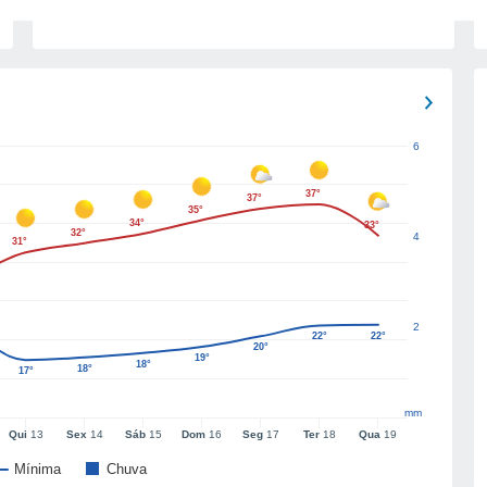
6
37°
37°
35°
34°
33°
32°
4
31°
2
22°
22°
20°
19°
18°
18°
17°
mm
Qui
13
Sex
14
Sáb
15
Dom
16
Seg
17
Ter
18
Qua
19
Mínima
Chuva