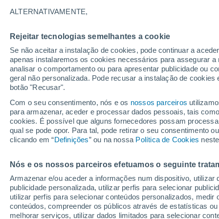
23°
ALTERNATIVAMENTE,
Rejeitar tecnologias semelhantes a cookie
Sudeste
Se não aceitar a instalação de cookies, pode continuar a acede
Sensação de 25°
6
-
10 km/
apenas instalaremos os cookies necessários para assegurar a 
analisar o comportamento ou para apresentar publicidade ou co
geral não personalizada. Pode recusar a instalação de cookies 
botão "Recusar".
Última hora
Aviso amarelo de tempo quente neste distrito:
Com o seu consentimento, nós e os
nossos parceiros
utilizamo
39 ºC e noites tropicais; saiba até quando
para armazenar, aceder e processar dados pessoais, tais como a
cookies. É possível que alguns fornecedores possam processa
O Tempo 1 - 7 Dias
Atualidade
Mapas de nuvens
qual se pode opor. Para tal, pode retirar o seu consentimento 
clicando em “
Definições
” ou na nossa
Política de Cookies
neste
Nós e os nossos parceiros efetuamos o seguinte trata
Amanhã
Domingo
S
Hoje
Armazenar e/ou aceder a informações num dispositivo, utilizar da
8 Ago.
9 Ago.
7 Ago.
publicidade personalizada, utilizar perfis para selecionar public
utilizar perfis para selecionar conteúdos personalizados, med
conteúdos, compreender os públicos através de estatísticas ou
melhorar serviços, utilizar dados limitados para selecionar cont
80%