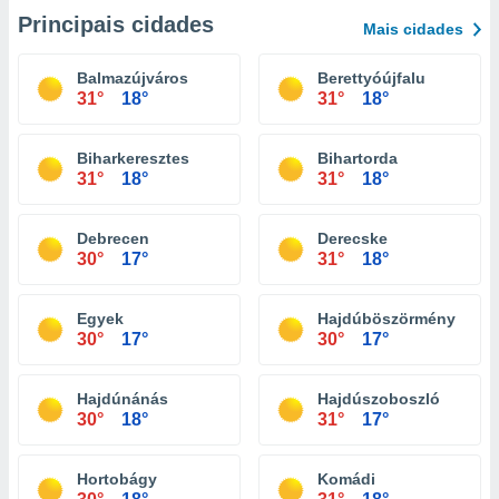
Principais cidades
Mais cidades
Balmazújváros
Berettyóújfalu
31°
18°
31°
18°
Biharkeresztes
Bihartorda
31°
18°
31°
18°
Debrecen
Derecske
30°
17°
31°
18°
Egyek
Hajdúböszörmény
30°
17°
30°
17°
Hajdúnánás
Hajdúszoboszló
30°
18°
31°
17°
Hortobágy
Komádi