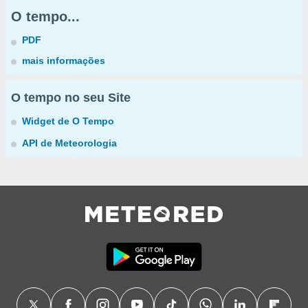
O tempo...
PDF
mais informações
O tempo no seu Site
Widget de O Tempo
API de Meteorologia