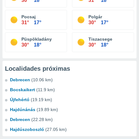
30°
18°
31°
18°
Pocsaj
Polgár
31°
17°
30°
17°
Püspökladány
Tiszacsege
30°
18°
30°
18°
Localidades próximas
Debrecen
(10.06 km)
Bocskaikert
(11.9 km)
Újfehértó
(19.19 km)
Hajdúnánás
(19.89 km)
Debrecen
(22.28 km)
Hajdúszoboszló
(27.05 km)