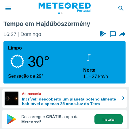
Tempo em Hajdúböszörmény
de
16:27
Domingo
...
 da
empo.pt) foi
Limpo
or
30°
is para
e as
 fornecidas
Norte
 qualidade.
Sensação de 29°
11
27 km/h
r a este
s das
opções:
Astronomia
Incrível: descoberto um planeta potencialmente
ookies e
habitável a apenas 25 anos-luz da Terra
 forma
Descarregue
GRÁTIS
a app da
Instalar
e digital
Meteored!
da,