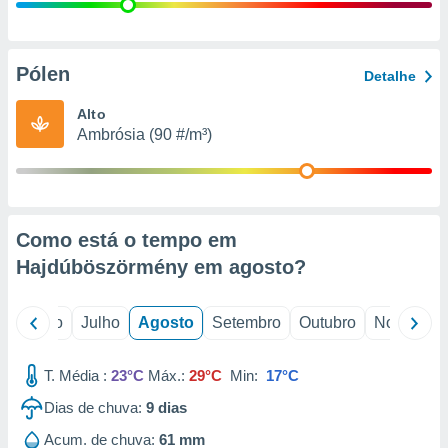
conteúdos.
ção
Pólen
Detalhe
ão através
de
Alto
,
Ambrósia (90 #/m³)
 e
dos,
publicidade
s, estudos
Como está o tempo em
a e
mento de
Hajdúböszörmény em
agosto
?
ossos 1199
o
Junho
Julho
Agosto
Setembro
Outubro
Novembro
eiros
T. Média :
23°C
Máx.:
29°C
Min:
17°C
Dias de chuva:
9
dias
Acum. de chuva:
61 mm