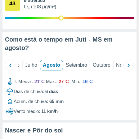
Moderada
conteúdos.
43
O₃ (108 µg/m³)
ção
ão através
de
Como está o tempo em Juti - MS em
,
 e
agosto
?
dos,
publicidade
o
Junho
Julho
Agosto
Setembro
Outubro
Novembro
s, estudos
a e
mento de
T. Média :
21°C
Máx.:
27°C
Min:
16°C
Dias de chuva:
6
dias
ossos 1199
Acum. de chuva:
65 mm
eiros
Vento médio:
11 km/h
Nascer e Pôr do sol