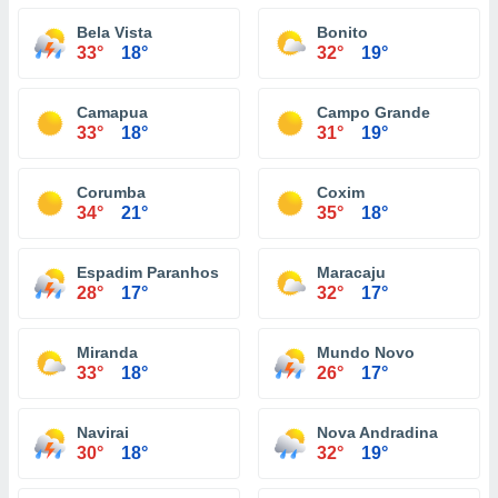
Bela Vista
Bonito
33°
18°
32°
19°
Camapua
Campo Grande
33°
18°
31°
19°
Corumba
Coxim
34°
21°
35°
18°
Espadim Paranhos
Maracaju
28°
17°
32°
17°
Miranda
Mundo Novo
33°
18°
26°
17°
Navirai
Nova Andradina
30°
18°
32°
19°