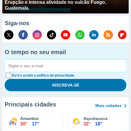
Erupção e intensa atividade no vulcão Fuego,
Guatemala.
Siga-nos
O tempo no seu email
Eu li e aceito a política de privacidade.
Principais cidades
Mais cidades
Amambai
Aquidauana
30°
17°
32°
18°