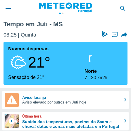
Tempo em Juti - MS
de
08:25
Quinta
...
 da
empo.pt) foi
Nuvens dispersas
or
21°
is para
e as
 fornecidas
Norte
 qualidade.
Sensação de 21°
7
20 km/h
r a este
s das
opções:
Aviso laranja
Aviso elevado por outros em Juti hoje
ookies e
 forma
Última hora
e digital
Subida das temperaturas, poeiras do Saara e
chuva: datas e zonas mais afetadas em Portugal
da,