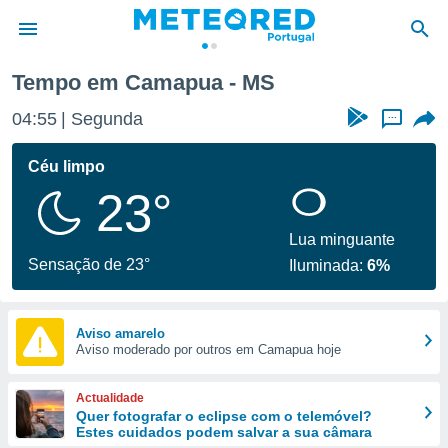
Tempo em Camapua - MS
de
04:55
Segunda
...
 da
empo.pt) foi
Céu limpo
or
23°
is para
e as
 fornecidas
Lua minguante
 qualidade.
Sensação de 23°
Iluminada:
6%
r a este
s das
opções:
Aviso amarelo
Aviso moderado por outros em Camapua hoje
ookies e
 forma
Actualidade
e digital
Quer fotografar o eclipse com o telemóvel?
Estes cuidados podem salvar a sua câmara
da,