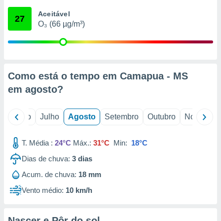
conteúdos.
Aceitável
27
O₃ (66 µg/m³)
ção
ão através
de
,
 e
Como está o tempo em Camapua - MS
em
agosto
?
dos,
publicidade
s, estudos
o
Junho
Julho
Agosto
Setembro
Outubro
Novembro
a e
mento de
T. Média :
24°C
Máx.:
31°C
Min:
18°C
ossos 1199
Dias de chuva:
3
dias
eiros
Acum. de chuva:
18 mm
Vento médio:
10 km/h
Nascer e Pôr do sol