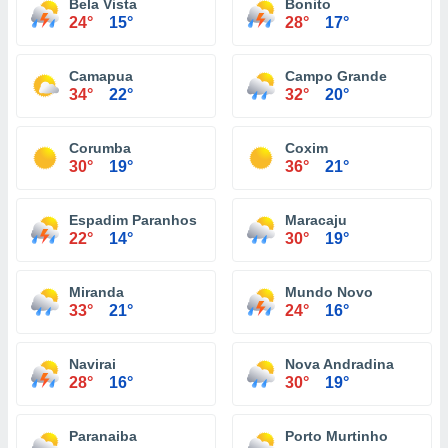
Bela Vista
Bonito
24°
15°
28°
17°
Camapua
Campo Grande
34°
22°
32°
20°
Corumba
Coxim
30°
19°
36°
21°
Espadim Paranhos
Maracaju
22°
14°
30°
19°
Miranda
Mundo Novo
33°
21°
24°
16°
Navirai
Nova Andradina
28°
16°
30°
19°
Paranaiba
Porto Murtinho