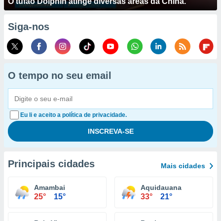
O tufão Dolphin atinge diversas áreas da China.
Siga-nos
O tempo no seu email
Eu li e aceito a política de privacidade.
Principais cidades
Mais cidades
Amambai
Aquidauana
25°
15°
33°
21°