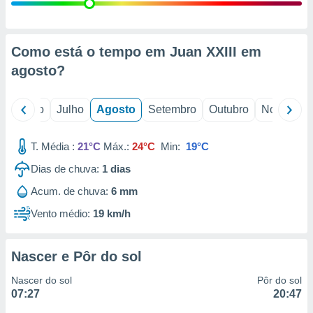
conteúdos.
ção
Como está o tempo em Juan XXIII em
ão através
agosto
?
de
,
 e
o
Junho
Julho
Agosto
Setembro
Outubro
Novembro
dos,
publicidade
T. Média :
21°C
Máx.:
24°C
Min:
19°C
s, estudos
Dias de chuva:
1
dias
a e
mento de
Acum. de chuva:
6 mm
Vento médio:
19 km/h
ossos 1199
eiros
Nascer e Pôr do sol
Nascer do sol
Pôr do sol
07:27
20:47