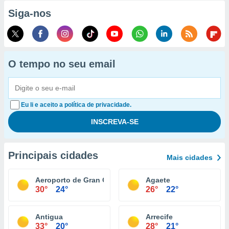
Siga-nos
O tempo no seu email
Eu li e aceito a política de privacidade.
Principais cidades
Mais cidades
Aeroporto de Gran Canária
Agaete
30°
24°
26°
22°
Antigua
Arrecife
33°
20°
28°
21°