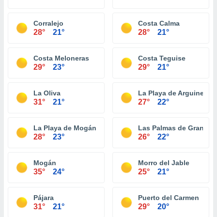
Corralejo
Costa Calma
28°
21°
28°
21°
Costa Meloneras
Costa Teguise
29°
23°
29°
21°
La Oliva
La Playa de Arguineguí
31°
21°
27°
22°
La Playa de Mogán
Las Palmas de Gran Can
28°
23°
26°
22°
Mogán
Morro del Jable
35°
24°
25°
21°
Pájara
Puerto del Carmen
31°
21°
29°
20°