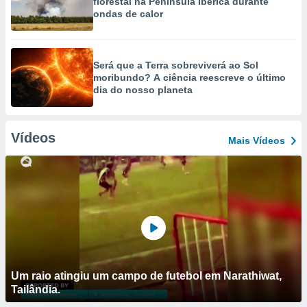
florestal na Península Ibérica durante
ondas de calor
Será que a Terra sobreviverá ao Sol
moribundo? A ciência reescreve o último
dia do nosso planeta
Vídeos
Mais Vídeos
Um raio atingiu um campo de futebol em Narathiwat,
Tailândia.