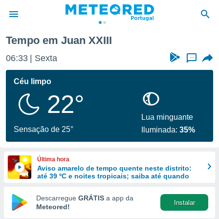
 XXIII
Tempo em Juan XXIII
de
06:33
Sexta
...
 da
empo.pt) foi
Céu limpo
or
22°
is para
e as
 fornecidas
Lua minguante
 qualidade.
Sensação de 25°
Iluminada:
35%
r a este
s das
opções:
Última hora
Aviso amarelo de tempo quente neste distrito:
ookies e
até 39 ºC e noites tropicais; saiba até quando
 forma
Descarregue
GRÁTIS
a app da
Instalar
e digital
Meteored!
da,