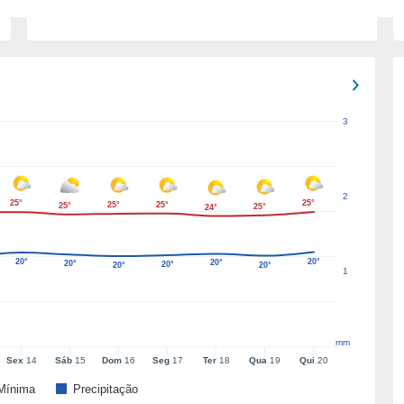
3
2
25°
25°
25°
25°
25°
25°
24°
20°
20°
20°
20°
20°
20°
20°
1
mm
Sex
14
Sáb
15
Dom
16
Seg
17
Ter
18
Qua
19
Qui
20
Mínima
Precipitação