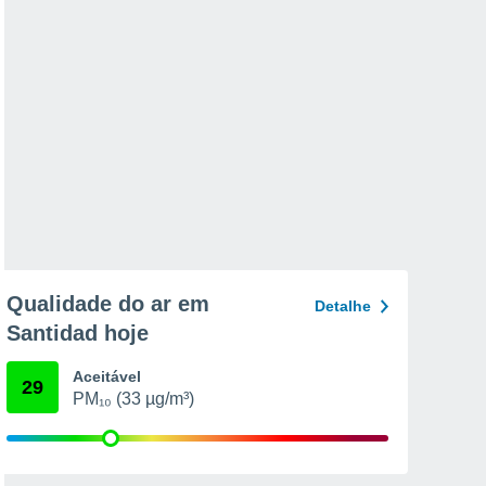
Qualidade do ar em
Detalhe
Santidad hoje
Aceitável
29
PM₁₀ (33 µg/m³)