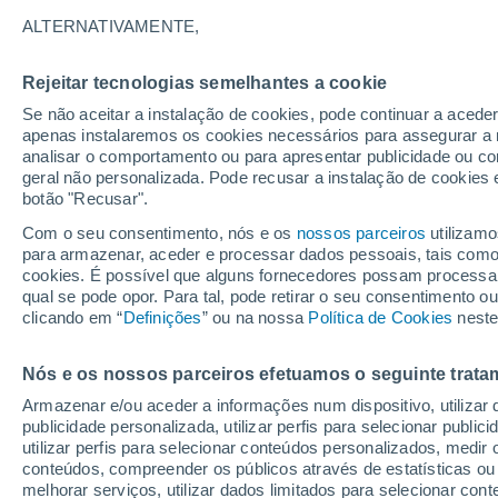
26°
ALTERNATIVAMENTE,
Rejeitar tecnologias semelhantes a cookie
UV
10 Mui
elevado!
Se não aceitar a instalação de cookies, pode continuar a acede
Sensação de 27°
FPS
25-50
apenas instalaremos os cookies necessários para assegurar a 
analisar o comportamento ou para apresentar publicidade ou co
geral não personalizada. Pode recusar a instalação de cookies 
botão "Recusar".
Última hora
40 ºC à vista em Portugal na próxima semana
Com o seu consentimento, nós e os
nossos parceiros
utilizamo
calor intensifica a partir de quarta, 12 de ago
para armazenar, aceder e processar dados pessoais, tais como a
cookies. É possível que alguns fornecedores possam processa
O Tempo 1 - 7 Dias
Atualidade
Mapas de chuva
R
qual se pode opor. Para tal, pode retirar o seu consentimento 
clicando em “
Definições
” ou na nossa
Política de Cookies
neste
Nós e os nossos parceiros efetuamos o seguinte trata
Amanhã
Segunda
Hoje
Armazenar e/ou aceder a informações num dispositivo, utilizar da
9 Ago.
10 Ago.
8 Ago.
publicidade personalizada, utilizar perfis para selecionar public
utilizar perfis para selecionar conteúdos personalizados, med
conteúdos, compreender os públicos através de estatísticas ou
melhorar serviços, utilizar dados limitados para selecionar cont