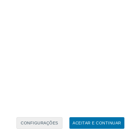
Calendário Lunar
Seg
Ter
Qua
Qui
Sex
Sáb
Domo
8
9
10
11
12
13
14
15
16
17
18
19
20
21
CONFIGURAÇÕES
ACEITAR E CONTINUAR