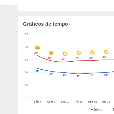
Luz da manhã restante
7h5m
Gráficos de tempo
35
30
27°
25°
25°
25°
25°
24°
25
21°
20
20°
20°
20°
20°
19°
15
°C
Sáb
8
Dom
9
Seg
10
Ter
11
Qua
12
Qui
13
Máxima