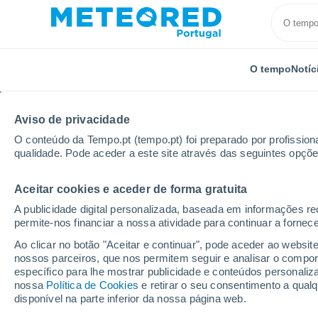
O tempo
Notíc
Aviso de privacidade
O conteúdo da Tempo.pt (tempo.pt) foi preparado por profissiona
qualidade. Pode aceder a este site através das seguintes opçõe
Aceitar cookies e aceder de forma gratuita
Início
Espanha
Canárias
Província de Las Pal
A publicidade digital personalizada, baseada em informações r
permite-nos financiar a nossa atividade para continuar a fornec
Tempo em Santidad
Ao clicar no botão "Aceitar e continuar", pode aceder ao websit
nossos parceiros, que nos permitem seguir e analisar o compo
14:07
Sábado
específico para lhe mostrar publicidade e conteúdos persona
nossa
Política de Cookies
e retirar o seu consentimento a qua
disponível na parte inferior da nossa página web.
Névoa de poeira