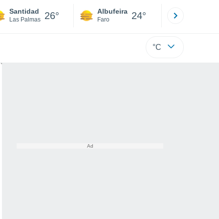
Santidad
Albufeira
Lisboa
26°
24°
Las Palmas
Faro
Lisboa
°C