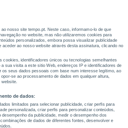
to
r ao nosso site tempo.pt. Neste caso, informamo-lo de que
navegação no website, mas não utilizaremos cookies para
nteúdos personalizados, embora possa visualizar publicidade
e aceder ao nosso website através desta assinatura, clicando no
:
s cookies, identificadores únicos ou tecnologias semelhantes
sto
 sua visita a este sitio Web, endereços IP e identificadores de
r os seus dados pessoais com base num interesse legítimo, ao
adar de Chuva
Satélites
Modelos
ou opor-se ao processamento de dados em qualquer altura,
 website.
mento de dados:
Terça
Quarta
Quinta
Sexta
dos limitados para selecionar publicidade, criar perfis para
11 Ago.
12 Ago.
13 Ago.
14 Ago.
idade personalizada, criar perfis para personalizar conteúdos,
ir o desempenho da publicidade, medir o desempenho dos
 combinações de dados de diferentes fontes, desenvolver e
eúdos.