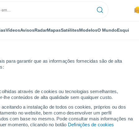
ias
Vídeos
Avisos
Radar
Mapas
Satélites
Modelos
O Mundo
Esqui
is para garantir que as informações fornecidas são de alta
s:
mas
Santidad
ecolhidas através de cookies ou tecnologias semelhantes,
er-lhe conteúdos de alta qualidade sem qualquer custo.
e aceitando a instalação de todos os cookies, próprios ou dos
rtamento no website, bem como desenvolver um perfil
...
lizados com base no mesmo. Pode consultar mais informações na
lquer momento, clicando no botão
Definições de cookies
Por horas
Névoa de poeira nas próximas
horas