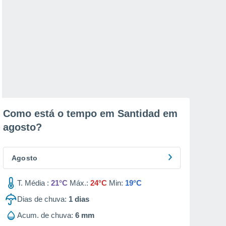
Como está o tempo em Santidad em
agosto
?
Agosto
T. Média :
21°C
Máx.:
24°C
Min:
19°C
Dias de chuva:
1
dias
Acum. de chuva:
6 mm