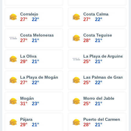
Corralejo
Costa Calma
27°
22°
27°
22°
Costa Meloneras
Costa Teguise
27°
21°
28°
21°
La Oliva
La Playa de Arguineguí
29°
21°
25°
21°
La Playa de Mogán
Las Palmas de Gran Can
27°
22°
25°
22°
Mogán
Morro del Jable
31°
23°
25°
21°
Pájara
Puerto del Carmen
29°
21°
28°
21°