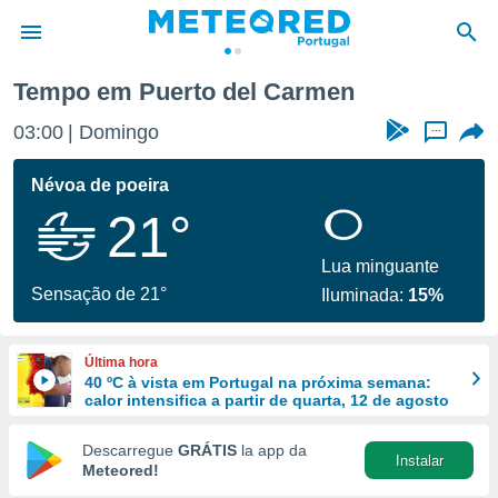
rto del Carmen
Tempo em Puerto del Carmen
de
03:00
Domingo
...
 da
empo.pt) foi
Névoa de poeira
or
21°
is para
e as
 fornecidas
Lua minguante
 qualidade.
Sensação de 21°
Iluminada:
15%
r a este
s das
opções:
Última hora
40 ºC à vista em Portugal na próxima semana:
ookies e
calor intensifica a partir de quarta, 12 de agosto
 forma
Descarregue
GRÁTIS
la app da
Instalar
e digital
Meteored!
da,