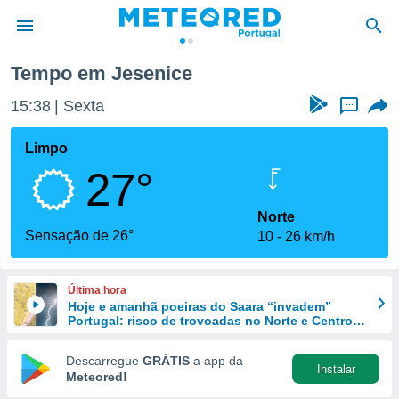
Tempo em Jesenice
de
15:38
Sexta
...
 da
empo.pt) foi
Limpo
or
27°
is para
e as
 fornecidas
Norte
 qualidade.
Sensação de 26°
10
26 km/h
r a este
s das
opções:
Última hora
Hoje e amanhã poeiras do Saara “invadem”
ookies e
Portugal: risco de trovoadas no Norte e Centro
 forma
aumenta
Descarregue
GRÁTIS
a app da
Instalar
e digital
Meteored!
da,