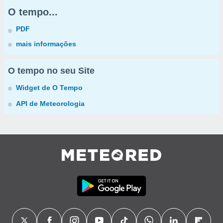
O tempo...
PDF
mais informações
O tempo no seu Site
Widget de O Tempo
API de Meteorologia