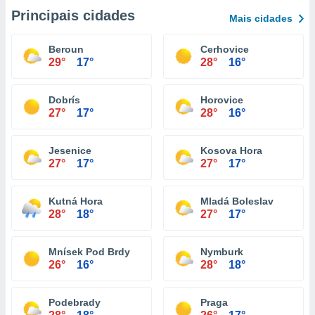
Principais cidades
Mais cidades
Beroun
Cerhovice
29°
17°
28°
16°
Dobrís
Horovice
27°
17°
28°
16°
Jesenice
Kosova Hora
27°
17°
27°
17°
Kutná Hora
Mladá Boleslav
28°
18°
27°
17°
Mnísek Pod Brdy
Nymburk
26°
16°
28°
18°
Podebrady
Praga