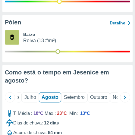
conteúdos.
ção
Pólen
Detalhe
ão através
de
Baixo
,
Relva (13 #/m³)
 e
dos,
publicidade
s, estudos
Como está o tempo em Jesenice em
a e
mento de
agosto
?
ossos 1199
o
Junho
Julho
Agosto
Setembro
Outubro
Novembro
eiros
T. Média :
18°C
Máx.:
23°C
Min:
13°C
Dias de chuva:
12
dias
Acum. de chuva:
84 mm