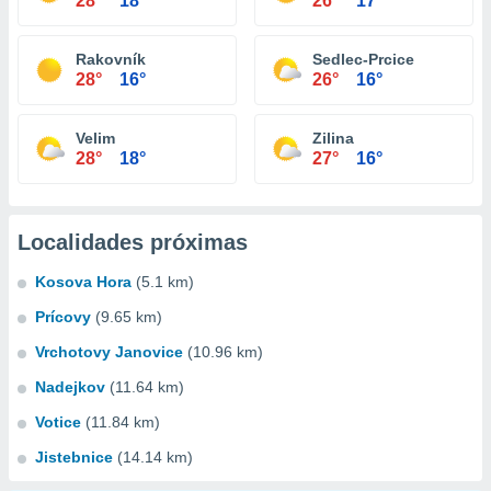
28°
18°
26°
17°
Rakovník
Sedlec-Prcice
28°
16°
26°
16°
Velim
Zilina
28°
18°
27°
16°
Localidades próximas
Kosova Hora
(5.1 km)
Prícovy
(9.65 km)
Vrchotovy Janovice
(10.96 km)
Nadejkov
(11.64 km)
Votice
(11.84 km)
Jistebnice
(14.14 km)