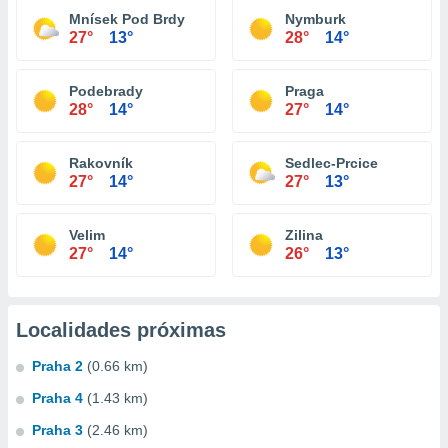
Mnísek Pod Brdy
Nymburk
27°
13°
28°
14°
Podebrady
Praga
28°
14°
27°
14°
Rakovník
Sedlec-Prcice
27°
14°
27°
13°
Velim
Zilina
27°
14°
26°
13°
Localidades próximas
Praha 2
(0.66 km)
Praha 4
(1.43 km)
Praha 3
(2.46 km)