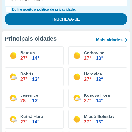
Eu li e aceito a política de privacidade.
Principais cidades
Mais cidades
Beroun
Cerhovice
27°
14°
27°
13°
Dobrís
Horovice
27°
13°
27°
13°
Jesenice
Kosova Hora
28°
13°
27°
14°
Kutná Hora
Mladá Boleslav
27°
14°
27°
13°