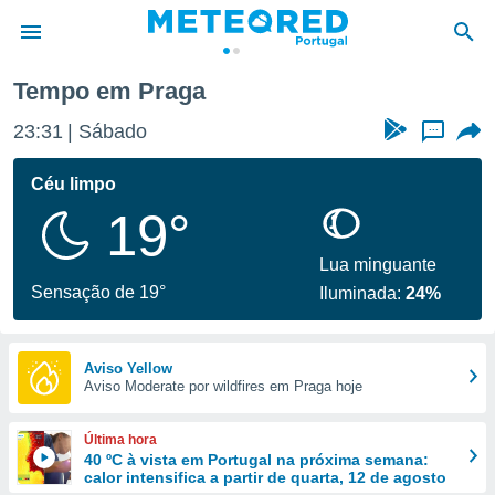
Tempo em Praga
de
23:31
Sábado
...
 da
empo.pt) foi
Céu limpo
or
19°
is para
e as
 fornecidas
Lua minguante
 qualidade.
Sensação de 19°
Iluminada:
24%
r a este
s das
opções:
Aviso Yellow
Aviso Moderate por wildfires em Praga hoje
ookies e
 forma
Última hora
e digital
40 ºC à vista em Portugal na próxima semana:
calor intensifica a partir de quarta, 12 de agosto
da,