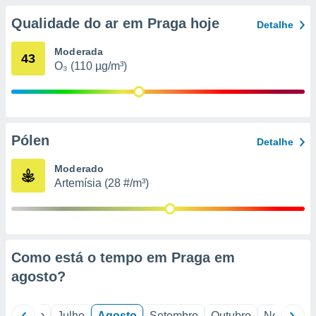
conteúdos.
Qualidade do ar em Praga hoje
Detalhe
ção
Moderada
43
ão através
O₃ (110 µg/m³)
de
,
 e
dos,
Pólen
Detalhe
publicidade
s, estudos
Moderado
a e
Artemísia (28 #/m³)
mento de
ossos 1199
eiros
Como está o tempo em Praga em
agosto
?
o
Junho
Julho
Agosto
Setembro
Outubro
Novembro