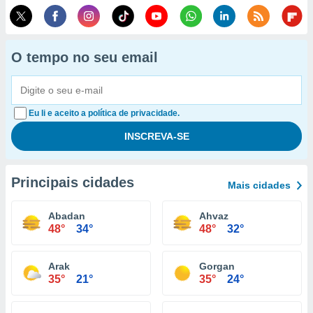
O tempo no seu email
Eu li e aceito a política de privacidade.
Principais cidades
Mais cidades
Abadan
Ahvaz
48°
34°
48°
32°
Arak
Gorgan
35°
21°
35°
24°