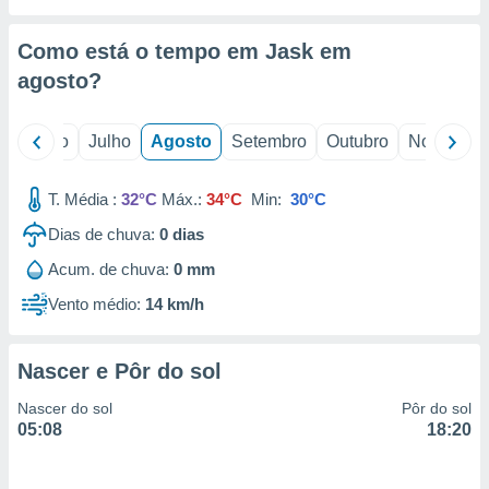
conteúdos.
Como está o tempo em Jask em
ção
agosto
?
ão através
de
,
o
Junho
Julho
Agosto
Setembro
Outubro
Novembro
 e
T. Média :
32°C
Máx.:
34°C
Min:
30°C
dos,
publicidade
Dias de chuva:
0
dias
s, estudos
a e
Acum. de chuva:
0 mm
mento de
Vento médio:
14 km/h
ossos 1199
eiros
Nascer e Pôr do sol
Nascer do sol
Pôr do sol
05:08
18:20