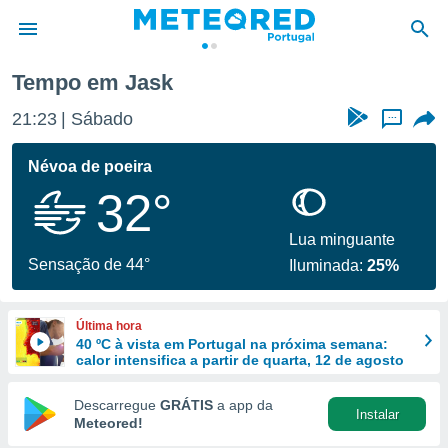
Tempo em Jask
de
21:23
Sábado
...
 da
empo.pt) foi
Névoa de poeira
or
32°
is para
e as
 fornecidas
Lua minguante
 qualidade.
Sensação de 44°
Iluminada:
25%
r a este
s das
opções:
Última hora
40 ºC à vista em Portugal na próxima semana:
ookies e
calor intensifica a partir de quarta, 12 de agosto
 forma
Descarregue
GRÁTIS
a app da
Instalar
e digital
Meteored!
da,