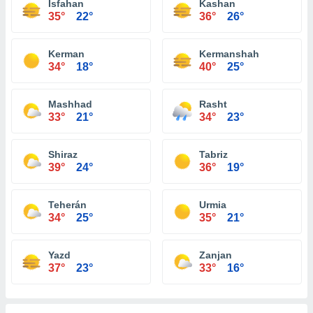
Isfahan
Kashan
35°
22°
36°
26°
Kerman
Kermanshah
34°
18°
40°
25°
Mashhad
Rasht
33°
21°
34°
23°
Shiraz
Tabriz
39°
24°
36°
19°
Teherán
Urmia
34°
25°
35°
21°
Yazd
Zanjan
37°
23°
33°
16°