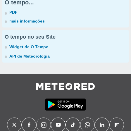
O tempo...
PDF
mais informações
O tempo no seu Site
Widget de O Tempo
API de Meteorologia