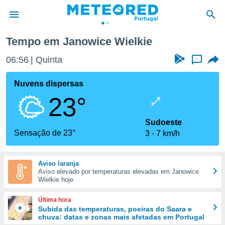
Tempo em Janowice Wielkie
de
06:56
Quinta
...
 da
empo.pt) foi
Nuvens dispersas
or
23°
is para
e as
 fornecidas
Sudoeste
 qualidade.
Sensação de 23°
3
7 km/h
r a este
s das
opções:
Aviso laranja
Aviso elevado por temperaturas elevadas em Janowice
ookies e
Wielkie hoje
 forma
Última hora
e digital
Subida das temperaturas, poeiras do Saara e
chuva: datas e zonas mais afetadas em Portugal
da,