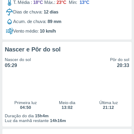
T. Média :
18°C
Máx.:
23°C
Min:
13°C
Dias de chuva:
12
dias
Acum. de chuva:
89 mm
Vento médio:
10 km/h
Nascer e Pôr do sol
Nascer do sol
Pôr do sol
05:29
20:33
Primeira luz
Meio-dia
Última luz
04:50
13:02
21:12
Duração do dia
15h4m
Luz da manhã restante
14h16m