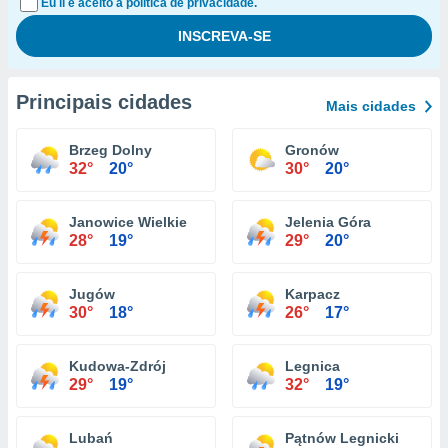
Eu li e aceito a política de privacidade.
Principais cidades
Mais cidades
Brzeg Dolny
Gronów
32°
20°
30°
20°
Janowice Wielkie
Jelenia Góra
28°
19°
29°
20°
Jugów
Karpacz
30°
18°
26°
17°
Kudowa-Zdrój
Legnica
29°
19°
32°
19°
Lubań
Pątnów Legnicki