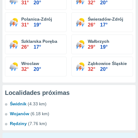
31°
20°
32°
20°
Polanica-Zdrój
Świeradów-Zdrój
31°
19°
26°
17°
Szklarska Poręba
Wałbrzych
26°
17°
29°
19°
Wroclaw
Ząbkowice Śląskie
32°
20°
32°
20°
Localidades próximas
Świdnik
(4.33 km)
Wojanów
(6.18 km)
Rędziny
(7.76 km)