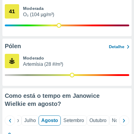
conteúdos.
Moderada
41
O₃ (104 µg/m³)
ção
ão através
de
,
 e
Pólen
Detalhe
dos,
Moderado
publicidade
Artemísia (28 #/m³)
s, estudos
a e
mento de
ossos 1199
Como está o tempo em Janowice
eiros
Wielkie em
agosto
?
o
Junho
Julho
Agosto
Setembro
Outubro
Novembro