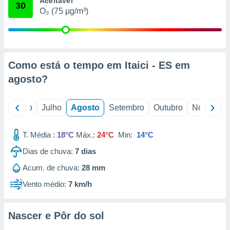
Aceitável
conteúdos.
30
O₃ (75 µg/m³)
ção
ão através
de
Como está o tempo em Itaici - ES em
,
 e
agosto
?
dos,
publicidade
o
Junho
Julho
Agosto
Setembro
Outubro
Novembro
s, estudos
a e
mento de
T. Média :
18°C
Máx.:
24°C
Min:
14°C
Dias de chuva:
7
dias
ossos 1199
Acum. de chuva:
28 mm
eiros
Vento médio:
7 km/h
Nascer e Pôr do sol