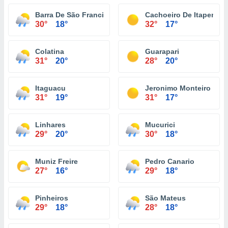
Barra De São Francisco
Cachoeiro De Itapemiri
30°
18°
32°
17°
Colatina
Guarapari
31°
20°
28°
20°
Itaguacu
Jeronimo Monteiro
31°
19°
31°
17°
Linhares
Mucurici
29°
20°
30°
18°
Muniz Freire
Pedro Canario
27°
16°
29°
18°
Pinheiros
São Mateus
29°
18°
28°
18°