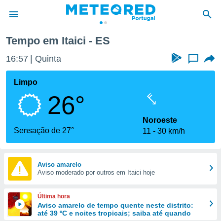
Tempo em Itaici - ES
de
16:57
Quinta
...
 da
empo.pt) foi
Limpo
or
26°
is para
e as
 fornecidas
Noroeste
 qualidade.
Sensação de 27°
11
30 km/h
r a este
s das
opções:
Aviso amarelo
Aviso moderado por outros em Itaici hoje
ookies e
 forma
Última hora
e digital
Aviso amarelo de tempo quente neste distrito:
até 39 ºC e noites tropicais; saiba até quando
da,