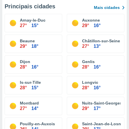
Principais cidades
Mais cidades
Arnay-le-Duc
Auxonne
27°
15°
29°
16°
Beaune
Châtillon-sur-Seine
29°
18°
27°
13°
Dijon
Genlis
28°
16°
28°
16°
Is-sur-Tille
Longvic
28°
15°
28°
16°
Montbard
Nuits-Saint-Georges
27°
14°
29°
17°
Pouilly-en-Auxois
Saint-Jean-de-Losne