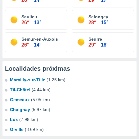
26°
14°
29°
17°
Saulieu
Selongey
26°
13°
28°
15°
Semur-en-Auxois
Seurre
26°
14°
29°
18°
Localidades próximas
Marcilly-sur-Tille
(1.25 km)
Til-Châtel
(4.44 km)
Gemeaux
(5.05 km)
Chaignay
(5.97 km)
Lux
(7.98 km)
Orville
(8.69 km)