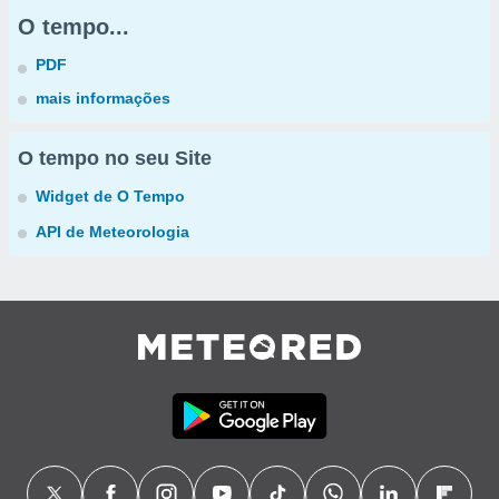
O tempo...
PDF
mais informações
O tempo no seu Site
Widget de O Tempo
API de Meteorologia