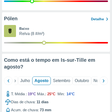
conteúdos.
ção
Pólen
Detalhe
ão através
de
Baixo
,
Relva (8 #/m³)
 e
dos,
publicidade
s, estudos
Como está o tempo em Is-sur-Tille em
a e
mento de
agosto
?
ossos 1199
o
Junho
Julho
Agosto
Setembro
Outubro
Novembro
eiros
T. Média :
19°C
Máx.:
25°C
Min:
14°C
Dias de chuva:
11
dias
Acum. de chuva:
73 mm