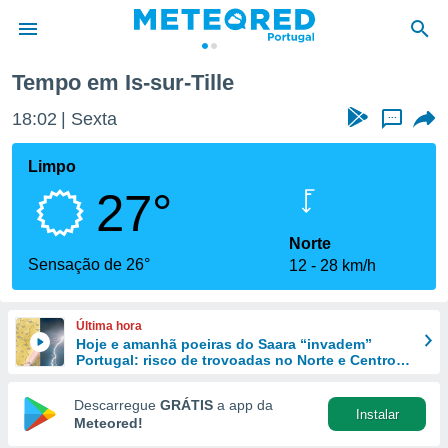
Is-sur-Tille
Tempo em Is-sur-Tille
de
18:02
Sexta
...
 da
empo.pt) foi
Limpo
or
27°
is para
e as
 fornecidas
Norte
 qualidade.
Sensação de 26°
12
28 km/h
r a este
s das
opções:
Última hora
Hoje e amanhã poeiras do Saara “invadem”
ookies e
Portugal: risco de trovoadas no Norte e Centro
 forma
aumenta
Descarregue
GRÁTIS
a app da
Instalar
e digital
Meteored!
da,