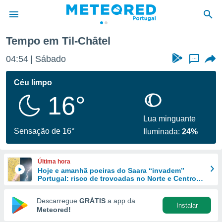
Til-Châtel
Tempo em Til-Châtel
de
04:54
Sábado
...
 da
empo.pt) foi
Céu limpo
or
16°
is para
e as
 fornecidas
Lua minguante
 qualidade.
Sensação de 16°
Iluminada:
24%
r a este
s das
opções:
Última hora
Hoje e amanhã poeiras do Saara “invadem”
ookies e
Portugal: risco de trovoadas no Norte e Centro
 forma
aumenta
Descarregue
GRÁTIS
a app da
Instalar
e digital
Meteored!
da,