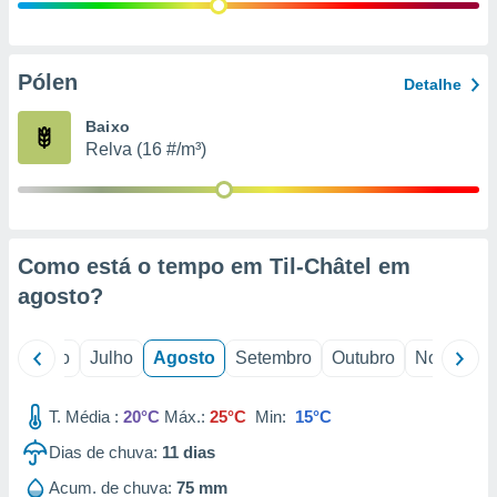
conteúdos.
ção
Pólen
Detalhe
ão através
de
Baixo
,
Relva (16 #/m³)
 e
dos,
publicidade
s, estudos
Como está o tempo em Til-Châtel em
a e
mento de
agosto
?
ossos 1199
o
Junho
Julho
Agosto
Setembro
Outubro
Novembro
eiros
T. Média :
20°C
Máx.:
25°C
Min:
15°C
Dias de chuva:
11
dias
Acum. de chuva:
75 mm