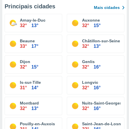
Principais cidades
Mais cidades
Arnay-le-Duc
Auxonne
32°
13°
32°
15°
Beaune
Châtillon-sur-Seine
33°
17°
32°
13°
Dijon
Genlis
32°
15°
32°
16°
Is-sur-Tille
Longvic
31°
14°
32°
16°
Montbard
Nuits-Saint-Georges
32°
13°
32°
16°
Pouilly-en-Auxois
Saint-Jean-de-Losne