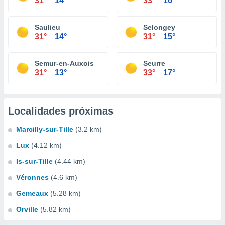
31°
14°
33°
16°
Saulieu
Selongey
31°
14°
31°
15°
Semur-en-Auxois
Seurre
31°
13°
33°
17°
Localidades próximas
Marcilly-sur-Tille
(3.2 km)
Lux
(4.12 km)
Is-sur-Tille
(4.44 km)
Véronnes
(4.6 km)
Gemeaux
(5.28 km)
Orville
(5.82 km)