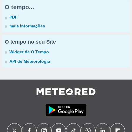
O tempo...
PDF
mais informações
O tempo no seu Site
Widget de O Tempo
API de Meteorologia