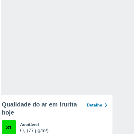
Qualidade do ar em Irurita
Detalhe
hoje
Aceitável
31
O₃ (77 µg/m³)