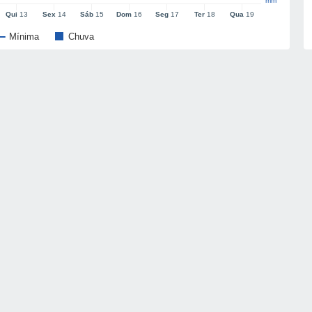
mm
Qui
13
Sex
14
Sáb
15
Dom
16
Seg
17
Ter
18
Qua
19
Mínima
Chuva