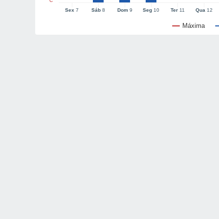
°C
Sex
7
Sáb
8
Dom
9
Seg
10
Ter
11
Qua
12
Máxima