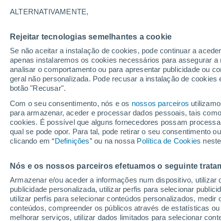
17°
ALTERNATIVAMENTE,
Rejeitar tecnologias semelhantes a cookie
Lua mingu
Se não aceitar a instalação de cookies, pode continuar a acede
Iluminada
Sensação de 17°
apenas instalaremos os cookies necessários para assegurar a 
analisar o comportamento ou para apresentar publicidade ou co
geral não personalizada. Pode recusar a instalação de cookies 
botão "Recusar".
Última hora
Aviso amarelo de tempo quente neste distrito:
Com o seu consentimento, nós e os
nossos parceiros
utilizamo
39 ºC e noites tropicais; saiba até quando
para armazenar, aceder e processar dados pessoais, tais como a
cookies. É possível que alguns fornecedores possam processa
O Tempo 1 - 7 Dias
Atualidade
Mapas de nuvens
qual se pode opor. Para tal, pode retirar o seu consentimento 
clicando em “
Definições
” ou na nossa
Política de Cookies
neste
Nós e os nossos parceiros efetuamos o seguinte trata
Amanhã
Domingo
S
Hoje
Armazenar e/ou aceder a informações num dispositivo, utilizar da
8 Ago.
9 Ago.
7 Ago.
publicidade personalizada, utilizar perfis para selecionar public
utilizar perfis para selecionar conteúdos personalizados, med
conteúdos, compreender os públicos através de estatísticas ou
melhorar serviços, utilizar dados limitados para selecionar cont
70%
70%