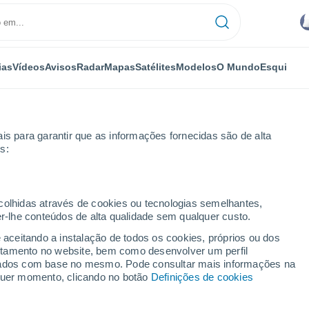
ias
Vídeos
Avisos
Radar
Mapas
Satélites
Modelos
O Mundo
Esqui
is para garantir que as informações fornecidas são de alta
s:
ecolhidas através de cookies ou tecnologias semelhantes,
er-lhe conteúdos de alta qualidade sem qualquer custo.
e aceitando a instalação de todos os cookies, próprios ou dos
rtamento no website, bem como desenvolver um perfil
...
lizados com base no mesmo. Pode consultar mais informações na
lquer momento, clicando no botão
Definições de cookies
Por horas
Intervalos nublados nas
próximas horas