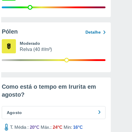
Pólen
Detalhe
Moderado
Relva (40 #/m³)
Como está o tempo em Irurita em
agosto
?
Agosto
T. Média :
20°C
Máx.:
24°C
Min:
16°C