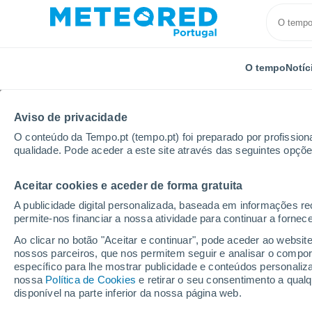
O tempo
Notíc
Aviso de privacidade
O conteúdo da Tempo.pt (tempo.pt) foi preparado por profissiona
qualidade. Pode aceder a este site através das seguintes opçõe
Aceitar cookies e aceder de forma gratuita
Início
Espanha
Navarra
Irurita
A publicidade digital personalizada, baseada em informações r
permite-nos financiar a nossa atividade para continuar a fornec
Tempo em Irurita
Ao clicar no botão "Aceitar e continuar", pode aceder ao websit
nossos parceiros, que nos permitem seguir e analisar o compo
01:28
Sexta
específico para lhe mostrar publicidade e conteúdos persona
nossa
Política de Cookies
e retirar o seu consentimento a qua
disponível na parte inferior da nossa página web.
Nuvens dispersas