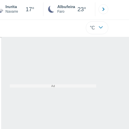
Irurita
Albufeira
Lisboa
17°
23°
Navarre
Faro
Lisboa
°C