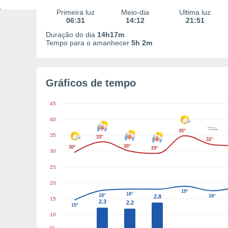
Primeira luz
Meio-dia
Última luz
06:31
14:12
21:51
Duração do dia
14h17m
Tempo para o amanhecer
5h 2m
Gráficos de tempo
45
40
35°
35
33°
32°
30°
30°
29°
30
25
20
19°
18°
18°
2.8
18°
15
2.3
2.2
15°
10