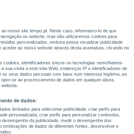
ante
r ao nosso site tempo.pt. Neste caso, informamo-lo de que
:
35%
navegação no website, mas não utilizaremos cookies para
nteúdos personalizados, embora possa visualizar publicidade
e aceder ao nosso website através desta assinatura, clicando no
 até
s cookies, identificadores únicos ou tecnologias semelhantes
 sua visita a este sitio Web, endereços IP e identificadores de
r os seus dados pessoais com base num interesse legítimo, ao
Radar de Chuva
Satélites
Modelos
ou opor-se ao processamento de dados em qualquer altura,
 website.
mento de dados:
egunda
Terça
Quarta
Quinta
dos limitados para selecionar publicidade, criar perfis para
10 Ago.
11 Ago.
12 Ago.
13 Ago.
idade personalizada, criar perfis para personalizar conteúdos,
ir o desempenho da publicidade, medir o desempenho dos
 combinações de dados de diferentes fontes, desenvolver e
eúdos.
60%