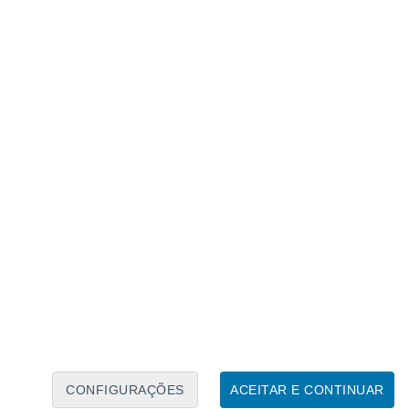
Calendário Lunar
Seg
Ter
Qua
Qui
Sex
Sáb
Domo
7
8
9
10
11
12
13
14
15
16
CONFIGURAÇÕES
ACEITAR E CONTINUAR