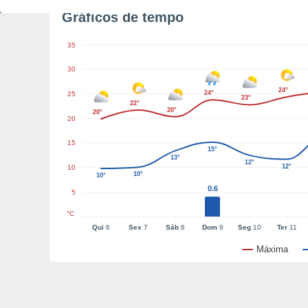
Gráficos de tempo
35
30
24°
24°
25
23°
22°
20°
20°
20
15
15°
13°
12°
12°
10
10°
10°
0.6
5
°C
Qui
6
Sex
7
Sáb
8
Dom
9
Seg
10
Ter
11
Máxima