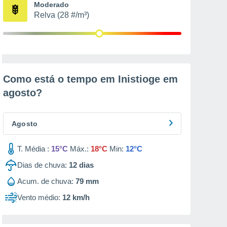
Moderado
Relva (28 #/m³)
Como está o tempo em Inistioge em
agosto
?
Agosto
T. Média :
15°C
Máx.:
18°C
Min:
12°C
Dias de chuva:
12
dias
Acum. de chuva:
79 mm
Vento médio:
12 km/h