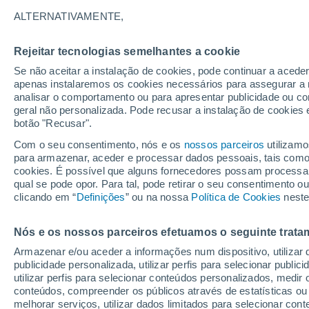
15°
ALTERNATIVAMENTE,
Rejeitar tecnologias semelhantes a cookie
Lua mingu
Se não aceitar a instalação de cookies, pode continuar a acede
Iluminada
Sensação de 15°
apenas instalaremos os cookies necessários para assegurar a 
analisar o comportamento ou para apresentar publicidade ou co
geral não personalizada. Pode recusar a instalação de cookies 
botão "Recusar".
Última hora
Aviso amarelo de tempo quente neste distrito:
Com o seu consentimento, nós e os
nossos parceiros
utilizamo
39 ºC e noites tropicais; saiba até quando
para armazenar, aceder e processar dados pessoais, tais como a
cookies. É possível que alguns fornecedores possam processa
O Tempo 1 - 7 Dias
Atualidade
Mapas de nuvens
qual se pode opor. Para tal, pode retirar o seu consentimento 
clicando em “
Definições
” ou na nossa
Política de Cookies
neste
Nós e os nossos parceiros efetuamos o seguinte trata
Amanhã
Sábado
D
Hoje
Armazenar e/ou aceder a informações num dispositivo, utilizar da
7 Ago.
8 Ago.
6 Ago.
publicidade personalizada, utilizar perfis para selecionar public
utilizar perfis para selecionar conteúdos personalizados, med
conteúdos, compreender os públicos através de estatísticas ou
melhorar serviços, utilizar dados limitados para selecionar cont