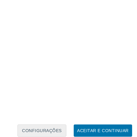
Calendário Lunar
Seg
Ter
Qua
Qui
Sex
Sáb
Domo
6
7
8
9
10
11
12
13
14
15
16
17
18
19
CONFIGURAÇÕES
ACEITAR E CONTINUAR