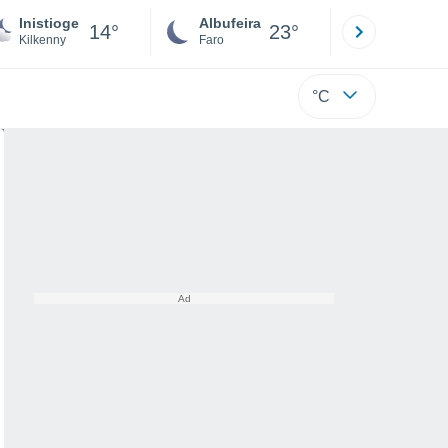
Inistioge
Albufeira
Lisboa
14°
23°
Kilkenny
Faro
Lisboa
°C