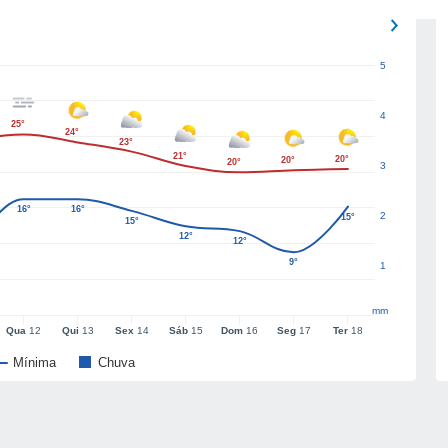
5
4
25°
24°
23°
21°
20°
20°
20°
3
16°
16°
2
15°
15°
12°
12°
9°
1
mm
Qua
12
Qui
13
Sex
14
Sáb
15
Dom
16
Seg
17
Ter
18
Mínima
Chuva