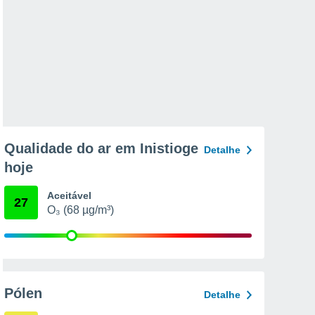
Qualidade do ar em Inistioge
Detalhe
hoje
Aceitável
27
O₃ (68 µg/m³)
Pólen
Detalhe