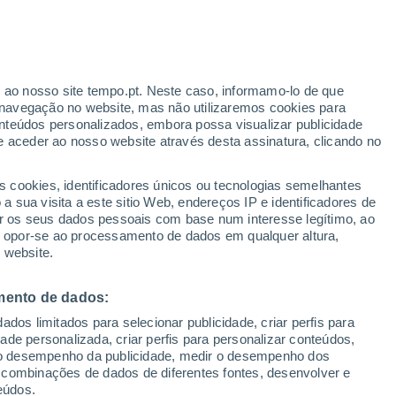
ante
r ao nosso site tempo.pt. Neste caso, informamo-lo de que
:
46%
navegação no website, mas não utilizaremos cookies para
nteúdos personalizados, embora possa visualizar publicidade
e aceder ao nosso website através desta assinatura, clicando no
 até
s cookies, identificadores únicos ou tecnologias semelhantes
 sua visita a este sitio Web, endereços IP e identificadores de
r os seus dados pessoais com base num interesse legítimo, ao
Radar de Chuva
Satélites
Modelos
ou opor-se ao processamento de dados em qualquer altura,
 website.
mento de dados:
omingo
Segunda
Terça
Quarta
dos limitados para selecionar publicidade, criar perfis para
9 Ago.
10 Ago.
11 Ago.
12 Ago.
idade personalizada, criar perfis para personalizar conteúdos,
ir o desempenho da publicidade, medir o desempenho dos
 combinações de dados de diferentes fontes, desenvolver e
eúdos.
40%