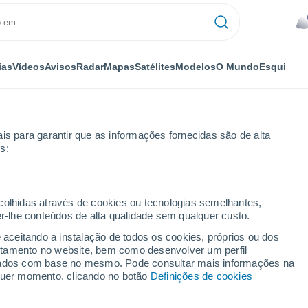
ias
Vídeos
Avisos
Radar
Mapas
Satélites
Modelos
O Mundo
Esqui
is para garantir que as informações fornecidas são de alta
s:
ecolhidas através de cookies ou tecnologias semelhantes,
er-lhe conteúdos de alta qualidade sem qualquer custo.
e aceitando a instalação de todos os cookies, próprios ou dos
rtamento no website, bem como desenvolver um perfil
...
lizados com base no mesmo. Pode consultar mais informações na
lquer momento, clicando no botão
Definições de cookies
Por horas
Céu nublado nas próximas horas