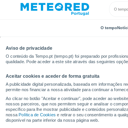
O tempo
Notíc
Aviso de privacidade
O conteúdo da Tempo.pt (tempo.pt) foi preparado por profissiona
qualidade. Pode aceder a este site através das seguintes opçõe
Aceitar cookies e aceder de forma gratuita
Início
Irlanda
Condado de Kilkenny
Inistioge
A publicidade digital personalizada, baseada em informações r
permite-nos financiar a nossa atividade para continuar a fornec
Tempo em Inistioge
Ao clicar no botão "Aceitar e continuar", pode aceder ao websit
nossos parceiros, que nos permitem seguir e analisar o compo
23:24
Quinta
específico para lhe mostrar publicidade e conteúdos persona
nossa
Política de Cookies
e retirar o seu consentimento a qua
disponível na parte inferior da nossa página web.
Parcialmente nublado