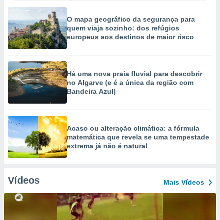
O mapa geográfico da segurança para
quem viaja sozinho: dos refúgios
europeus aos destinos de maior risco
Há uma nova praia fluvial para descobrir
no Algarve (e é a única da região com
Bandeira Azul)
Acaso ou alteração climática: a fórmula
matemática que revela se uma tempestade
extrema já não é natural
Vídeos
Mais Vídeos