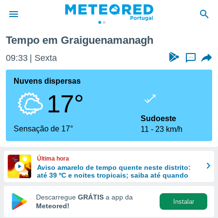
Tempo em Graiguenamanagh
de
09:33
Sexta
...
 da
empo.pt) foi
Nuvens dispersas
or
17°
is para
e as
 fornecidas
Sudoeste
 qualidade.
Sensação de 17°
11
23 km/h
r a este
s das
opções:
Última hora
Aviso amarelo de tempo quente neste distrito:
ookies e
até 39 ºC e noites tropicais; saiba até quando
 forma
Descarregue
GRÁTIS
a app da
Instalar
e digital
Meteored!
da,