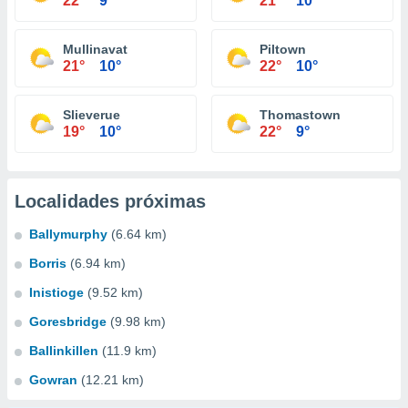
22°
9°
21°
10°
Mullinavat
Piltown
21°
10°
22°
10°
Slieverue
Thomastown
19°
10°
22°
9°
Localidades próximas
Ballymurphy
(6.64 km)
Borris
(6.94 km)
Inistioge
(9.52 km)
Goresbridge
(9.98 km)
Ballinkillen
(11.9 km)
Gowran
(12.21 km)