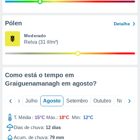
conteúdos.
ção
Pólen
Detalhe
ão através
de
Moderado
,
Relva (31 #/m³)
 e
dos,
publicidade
s, estudos
Como está o tempo em
a e
mento de
Graiguenamanagh em
agosto
?
ossos 1199
o
Junho
Julho
Agosto
Setembro
Outubro
Novembro
eiros
T. Média :
15°C
Máx.:
18°C
Min:
12°C
Dias de chuva:
12
dias
Acum. de chuva:
79 mm