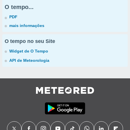
O tempo...
PDF
mais informações
O tempo no seu Site
Widget de O Tempo
API de Meteorologia