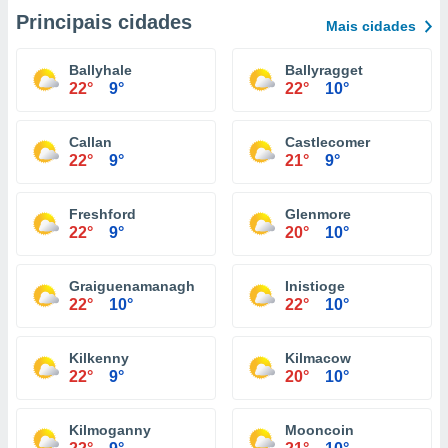
Principais cidades
Mais cidades
Ballyhale
Ballyragget
22°
9°
22°
10°
Callan
Castlecomer
22°
9°
21°
9°
Freshford
Glenmore
22°
9°
20°
10°
Graiguenamanagh
Inistioge
22°
10°
22°
10°
Kilkenny
Kilmacow
22°
9°
20°
10°
Kilmoganny
Mooncoin