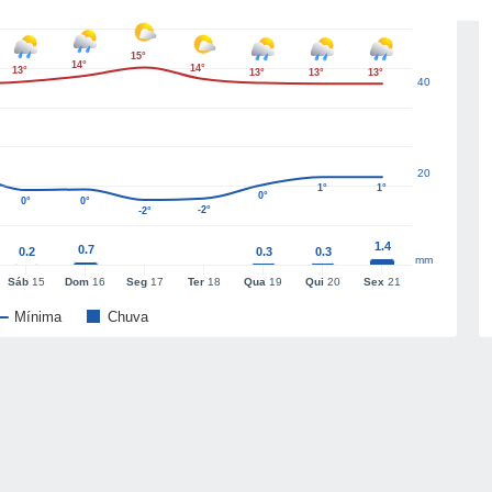
15°
14°
14°
13°
13°
13°
13°
40
20
1°
1°
0°
0°
0°
-2°
-2°
1.4
0.7
0.2
0.3
0.3
mm
Sáb
15
Dom
16
Seg
17
Ter
18
Qua
19
Qui
20
Sex
21
Mínima
Chuva