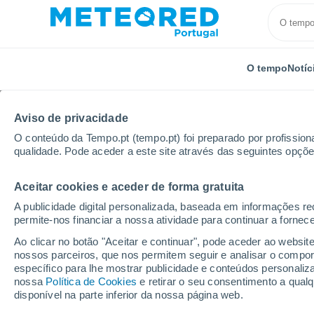
O tempo
Notíc
Aviso de privacidade
O conteúdo da Tempo.pt (tempo.pt) foi preparado por profissiona
qualidade. Pode aceder a este site através das seguintes opçõe
Aceitar cookies e aceder de forma gratuita
Início
Peru
Departamento de Huancavelica
Hua
A publicidade digital personalizada, baseada em informações r
permite-nos financiar a nossa atividade para continuar a fornec
Tempo em Huancavelic
Ao clicar no botão "Aceitar e continuar", pode aceder ao websit
nossos parceiros, que nos permitem seguir e analisar o compo
08:56
Domingo
específico para lhe mostrar publicidade e conteúdos persona
nossa
Política de Cookies
e retirar o seu consentimento a qua
disponível na parte inferior da nossa página web.
Limpo