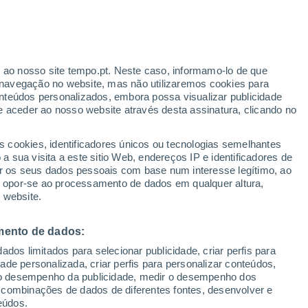
r ao nosso site tempo.pt. Neste caso, informamo-lo de que
h
navegação no website, mas não utilizaremos cookies para
nteúdos personalizados, embora possa visualizar publicidade
e aceder ao nosso website através desta assinatura, clicando no
adar de Chuva
Satélites
Modelos
s cookies, identificadores únicos ou tecnologias semelhantes
 sua visita a este sitio Web, endereços IP e identificadores de
r os seus dados pessoais com base num interesse legítimo, ao
ou opor-se ao processamento de dados em qualquer altura,
Quarta
Quinta
Sexta
Sábado
 website.
12 Ago.
13 Ago.
14 Ago.
15 Ago.
mento de dados:
dos limitados para selecionar publicidade, criar perfis para
80%
40%
idade personalizada, criar perfis para personalizar conteúdos,
0.7 mm
0.2 mm
ir o desempenho da publicidade, medir o desempenho dos
13°
/
-4°
13°
/
0°
13°
/
1°
13°
/
0°
 combinações de dados de diferentes fontes, desenvolver e
eúdos.