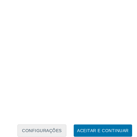
Calendário Lunar
Seg
Ter
Qua
Qui
Sex
Sáb
Domo
9
10
11
12
13
14
15
16
17
18
19
20
21
22
CONFIGURAÇÕES
ACEITAR E CONTINUAR
60