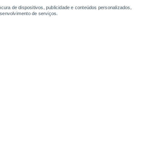
-
39
km/h
13
-
39
km/h
15
-
42
km/h
15
-
45
km/h
ocura de dispositivos, publicidade e conteúdos personalizados,
esenvolvimento de serviços.
gosto
Nordeste
5 Moderado
9
-
26 km/h
FPS:
6-10
Norte
8 Muito elevado!
12
-
35 km/h
FPS:
25-50
Norte
11+ Extremo!
15
-
41 km/h
FPS:
50+
Norte
11+ Extremo!
17
-
45 km/h
FPS:
50+
Nordeste
8 Muito elevado!
16
-
46 km/h
FPS:
25-50