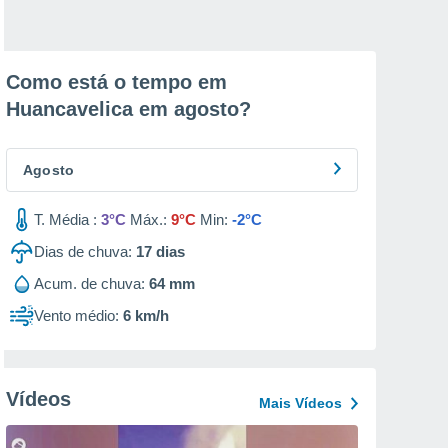
Como está o tempo em
Huancavelica em
agosto
?
Agosto
T. Média :
3°C
Máx.:
9°C
Min:
-2°C
Dias de chuva:
17
dias
Acum. de chuva:
64 mm
Vento médio:
6 km/h
Vídeos
Mais Vídeos