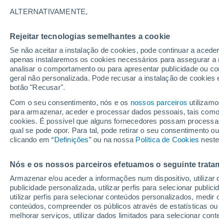
9°
ALTERNATIVAMENTE,
Rejeitar tecnologias semelhantes a cookie
Nordeste
Se não aceitar a instalação de cookies, pode continuar a acede
Sensação de 7°
9
-
26 km/
apenas instalaremos os cookies necessários para assegurar a 
analisar o comportamento ou para apresentar publicidade ou co
geral não personalizada. Pode recusar a instalação de cookies 
botão "Recusar".
O Tempo 1 - 7 Dias
Atualidade
Mapas de chuva
R
Com o seu consentimento, nós e os
nossos parceiros
utilizamo
para armazenar, aceder e processar dados pessoais, tais como a
cookies. É possível que alguns fornecedores possam processa
qual se pode opor. Para tal, pode retirar o seu consentimento 
Amanhã
Terça
Hoje
clicando em “
Definições
” ou na nossa
Política de Cookies
neste
10 Ago.
11 Ago.
9 Ago.
Nós e os nossos parceiros efetuamos o seguinte trata
Armazenar e/ou aceder a informações num dispositivo, utilizar da
90%
60%
90%
publicidade personalizada, utilizar perfis para selecionar public
4.6 mm
0.6 mm
6.6 mm
utilizar perfis para selecionar conteúdos personalizados, med
8°
/
2°
10°
/
0°
13°
/
1°
conteúdos, compreender os públicos através de estatísticas ou
melhorar serviços, utilizar dados limitados para selecionar cont