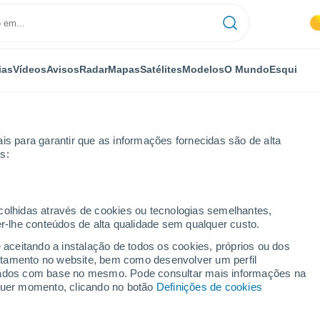
ias
Vídeos
Avisos
Radar
Mapas
Satélites
Modelos
O Mundo
Esqui
is para garantir que as informações fornecidas são de alta
s:
ncavelica
ecolhidas através de cookies ou tecnologias semelhantes,
er-lhe conteúdos de alta qualidade sem qualquer custo.
a
e aceitando a instalação de todos os cookies, próprios ou dos
rtamento no website, bem como desenvolver um perfil
...
lizados com base no mesmo. Pode consultar mais informações na
lquer momento, clicando no botão
Definições de cookies
Por horas
Chuva fraca nas próximas horas