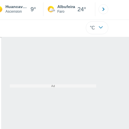
Huancavelica
Albufeira
Lisboa
9°
24°
Ascension
Faro
Lisboa
°C