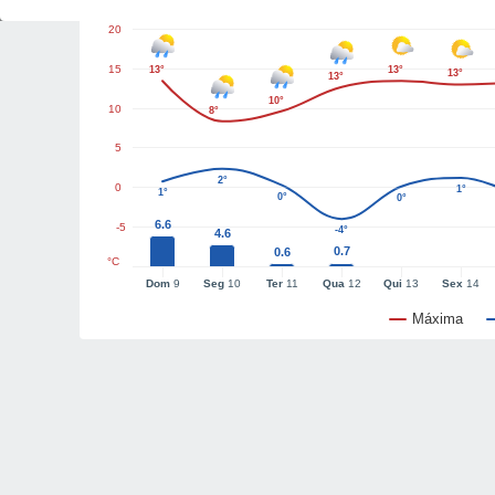
20
15
13°
13°
13°
13°
10°
10
8°
5
2°
0
1°
1°
0°
0°
6.6
-5
-4°
4.6
0.7
0.6
°C
Dom
9
Seg
10
Ter
11
Qua
12
Qui
13
Sex
14
Máxima