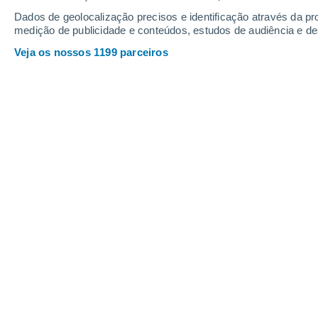
17
-
48
km/h
21
-
54
km/h
14
17
-
46
km/h
Dados de geolocalização precisos e identificação através da pr
medição de publicidade e conteúdos, estudos de audiência e d
Veja os nossos 1199 parceiros
Tempo em Huancavelica Hoje
, 9 de a
Limpo
9°
09:00
Sensação T.
7°
Nuvens dispersas
10°
10:00
Sensação T.
10°
Nuvens dispersas
11°
11:00
Sensação T.
11°
Chuva fraca
30%
12°
12:00
0.1 mm
Sensação T.
12°
Chuva fraca
70%
13°
14:00
0.9 mm
Sensação T.
13°