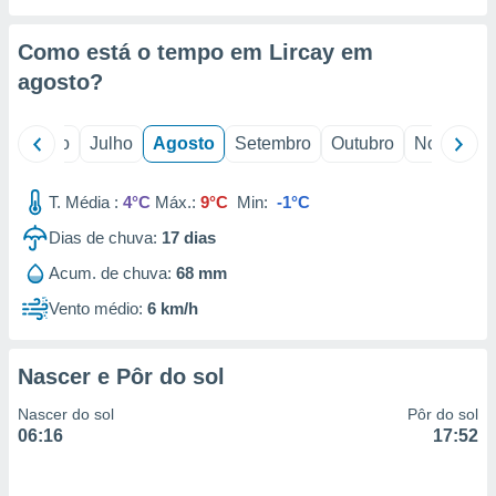
conteúdos.
Como está o tempo em Lircay em
ção
agosto
?
ão através
de
,
o
Junho
Julho
Agosto
Setembro
Outubro
Novembro
 e
T. Média :
4°C
Máx.:
9°C
Min:
-1°C
dos,
publicidade
Dias de chuva:
17
dias
s, estudos
a e
Acum. de chuva:
68 mm
mento de
Vento médio:
6 km/h
ossos 1199
eiros
Nascer e Pôr do sol
Nascer do sol
Pôr do sol
06:16
17:52