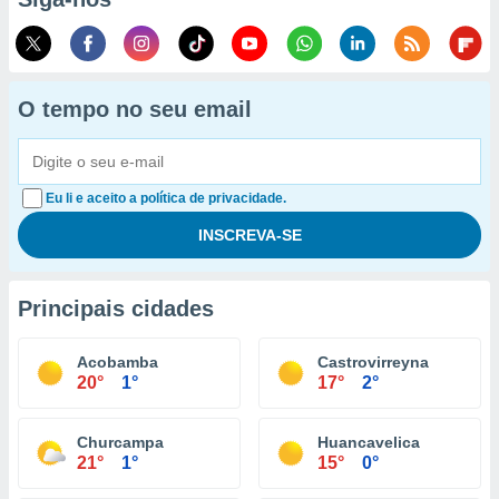
O tempo no seu email
Eu li e aceito a política de privacidade.
Principais cidades
Acobamba
Castrovirreyna
20°
1°
17°
2°
Churcampa
Huancavelica
21°
1°
15°
0°