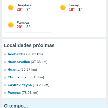
Huaytara
Lircay
20°
7°
18°
1°
Pampas
20°
2°
Localidades próximas
Acobamba
(20.82 km)
Huancavelica
(37.33 km)
Huanta
(50.67 km)
Churcampa
(56.19 km)
Castrovirreyna
(73.29 km)
Pampas
(78.01 km)
O tempo...